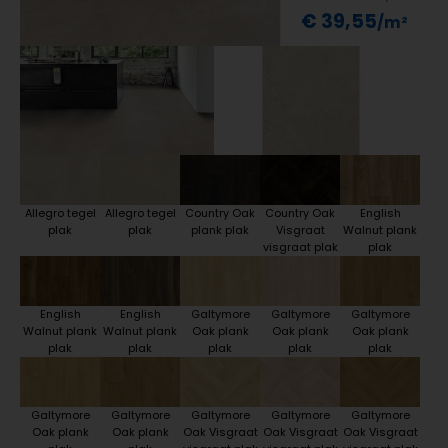
€ 39,55
Allegro tegel
Allegro tegel
Country Oak
Country Oak
English
plak
plak
plank plak
Visgraat
Walnut plank
visgraat plak
plak
English
English
Galtymore
Galtymore
Galtymore
Walnut plank
Walnut plank
Oak plank
Oak plank
Oak plank
plak
plak
plak
plak
plak
Galtymore
Galtymore
Galtymore
Galtymore
Galtymore
Oak plank
Oak plank
Oak Visgraat
Oak Visgraat
Oak Visgraat