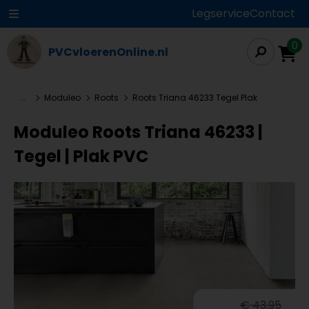
Legservice
Contact
0
PVCvloerenOnline.nl
...
Moduleo
Roots
Roots Triana 46233 Tegel Plak
Moduleo Roots Triana 46233 |
Tegel | Plak PVC
€ 43,95