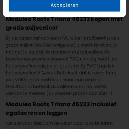
vloerkoeling, geluiddempend en geschikt voor
Accepteren
natte ruimtes.
Moduleo Roots Triana 46233 kopen met
gratis snijverlies!
Bij de aanschaf van een PVC vloer profiteert u van
gratis snijverlies! Het enige wat u hoeft te doen, is
het netto aantal vierkante meters invullen. Wij
berekenen precies hoeveel PVC u nodig heeft, en
het snijverlies krijgt u er gratis bij. Bij PVC tegels is
het snijverlies 8 %, wat betekent dat u zeker bent
van voldoende materiaal voor een perfect
resultaat. U betaalt dus alleen voor de netto
vierkante meters (bij vloeren groter dan 35m²).
Moduleo Roots Triana 46233 inclusief
egaliseren en leggen
Als u ervoor kiest om de vloer door ons te laten