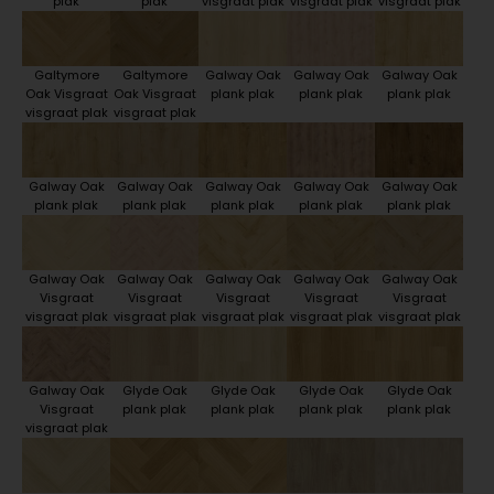
plak
plak
visgraat plak
visgraat plak
visgraat plak
Galtymore
Galtymore
Galway Oak
Galway Oak
Galway Oak
Oak Visgraat
Oak Visgraat
plank plak
plank plak
plank plak
visgraat plak
visgraat plak
Galway Oak
Galway Oak
Galway Oak
Galway Oak
Galway Oak
plank plak
plank plak
plank plak
plank plak
plank plak
Galway Oak
Galway Oak
Galway Oak
Galway Oak
Galway Oak
Visgraat
Visgraat
Visgraat
Visgraat
Visgraat
visgraat plak
visgraat plak
visgraat plak
visgraat plak
visgraat plak
Galway Oak
Glyde Oak
Glyde Oak
Glyde Oak
Glyde Oak
Visgraat
plank plak
plank plak
plank plak
plank plak
visgraat plak