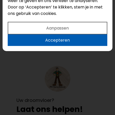
Bankrek.nr.:
NL75INGB0005044998
weer te geven en ons verkeer te analyseren.
IBAN:
NL75INGB0005044998
Door op ‘Accepteren’ te klikken, stem je in met
BIC:
INGBNL2A
ons gebruik van cookies.
PVCvloerenOnline.nl
Bankrek.nr:
NL36INGB0006850385
Aanpassen
IBAN:
NL36INGB0006850385
BIC:
INGBNL2A
Accepteren
Uw droomvloer?
Laat ons helpen!