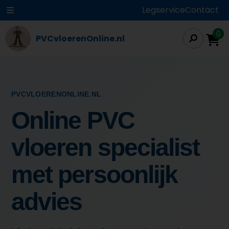
Legservice
Contact
0
PVCvloerenOnline.nl
PVCVLOERENONLINE.NL
Online PVC
vloeren specialist
met persoonlijk
advies