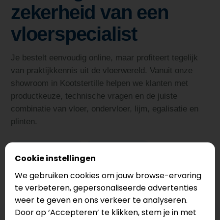
zekerheid van een
vloerspecialist
Je bestelt eenvoudig online, maar profiteert tegelijk
van praktijkkennis uit de vloerwereld. Vanuit onze
showroom in Kootstertille helpen we klanten met
productkeuze, technische vragen en de juiste
combinatie van vloer, ondervloer, lijm, egalisatie en
plinten.
Bekijk alle merken
Plinten bekijken
Cookie instellingen
Ondervloeren bekijken
Lijm en egalisatie bekijken
We gebruiken cookies om jouw browse-ervaring
te verbeteren, gepersonaliseerde advertenties
weer te geven en ons verkeer te analyseren.
Door op ‘Accepteren’ te klikken, stem je in met