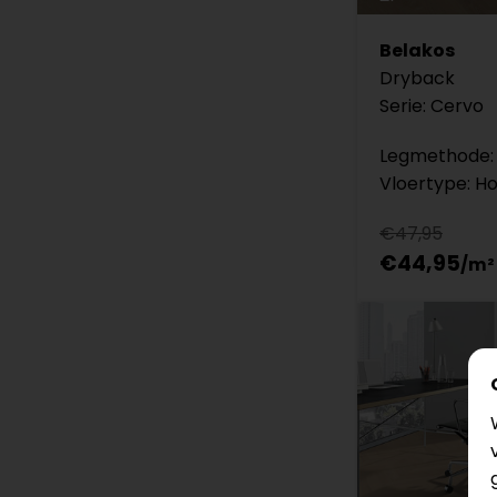
Belakos
Dryback
Serie: Cervo
Legmethode: 
Vloertype: H
€47,95
€44,95