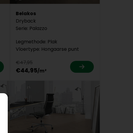
Belakos
Dryback
Serie: Palazzo
Legmethode: Plak
Vloertype: Hongaarse punt
€47,95
€44,95