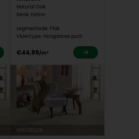
Natural Oak
Serie: Estino
Legmethode: Plak
Vloertype: Hongaarse punt
€44,95
6613.1612.19