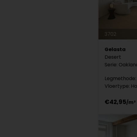
3702
Gelasta
Desert
Serie: Oaklan
Legmethode: 
Vloertype: H
€42,95