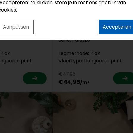
‘Accepteren’ te klikken, stem je in met ons gebruik van
cookies.
74
Belakos
Aanpassen
Accepteren
Dryback
Serie: Palazzo
Plak
Legmethode: Plak
ongaarse punt
Vloertype: Hongaarse punt
€47,95
€44,95