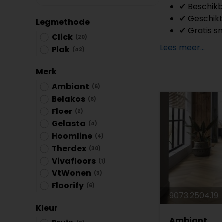
Plint accessoires
✔ Beschikba
✔ Geschikt
Legmethode
Traprenovatie
✔ Gratis sn
Click
(20)
Lees meer...
Plak
(42)
Merk
Ambiant
(6)
Belakos
(6)
Floer
(2)
Gelasta
(4)
Hoomline
(4)
Therdex
(30)
Vivafloors
(1)
VtWonen
(3)
Floorify
(6)
9073.2504.19
Kleur
Ambiant