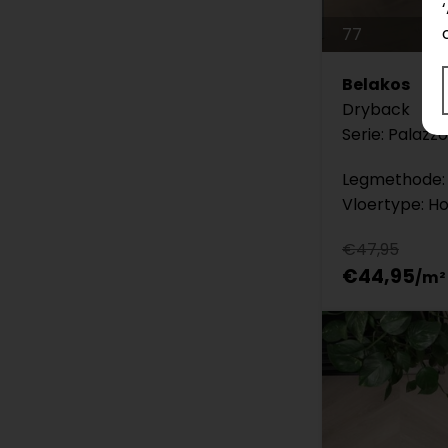
77
Belakos
Dryback
Serie: Palazzo
Legmethode: 
Vloertype: H
€47,95
€44,95