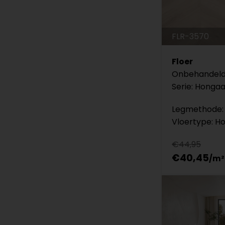
FLR-3570
Floer
Onbehandeld
Serie: Honga
Legmethode: 
Vloertype: H
€44,95
€40,45