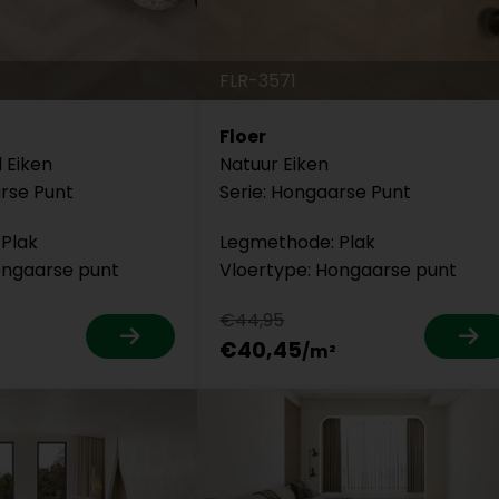
FLR-3571
Floer
 Eiken
Natuur Eiken
arse Punt
Serie: Hongaarse Punt
Plak
Legmethode: Plak
ongaarse punt
Vloertype: Hongaarse punt
€44,95
€40,45