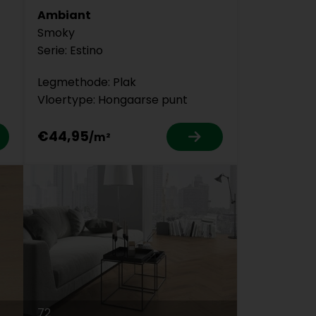
Ambiant
Smoky
Serie: Estino
Legmethode: Plak
Vloertype: Hongaarse punt
€44,95
72