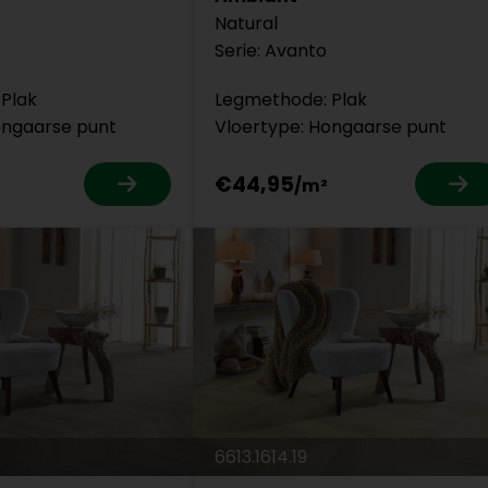
Natural
Serie: Avanto
Plak
Legmethode: Plak
ongaarse punt
Vloertype: Hongaarse punt
€44,95
6613.1614.19