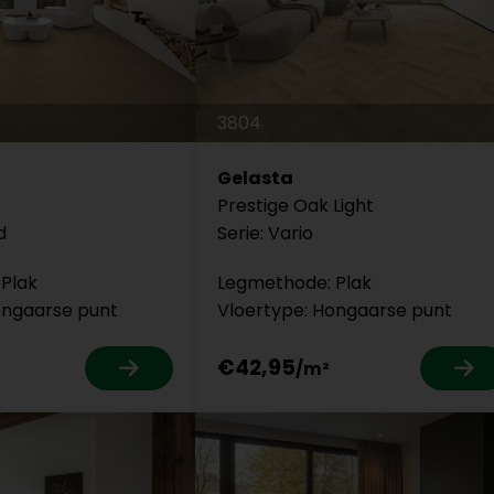
3804
Gelasta
Prestige Oak Light
d
Serie: Vario
Plak
Legmethode: Plak
ongaarse punt
Vloertype: Hongaarse punt
€42,95