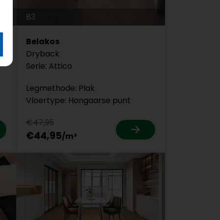
83
Belakos
Dryback
Serie: Attico
Legmethode: Plak
Vloertype: Hongaarse punt
€47,95
€44,95