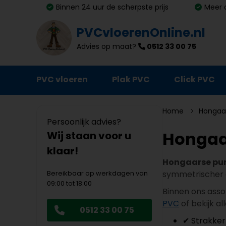
Binnen 24 uur de scherpste prijs
Meer 
PVCvloerenOnline.nl
Advies op maat?
0512 33 00 75
PVC vloeren
Plak PVC
Click PVC
Ondervloeren
Home
Hongaa
Persoonlijk advies?
Plinten
Hongaa
Wij staan voor u
klaar!
Deurmatten
Hongaarse pu
Vloer- en trapprofielen
Bereikbaar op werkdagen van
symmetrischer da
09:00 tot 18:00
Lijm, primer en egalisatie
Binnen ons assor
PVC
of bekijk al
0512 33 00 75
Schoonmaak en onderhoud
✔ Strakker