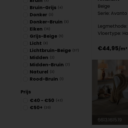
Bruin
(3)
Beige
Bruin-Grijs
(4)
Serie: Avanto
Donker
(3)
Donker-Bruin
(3)
Legmethode: 
Eiken
(15)
Vloertype: H
Grijs-Beige
(5)
Licht
(8)
€44,95
Lichtbruin-Beige
(37)
Midden
(2)
Midden-Bruin
(7)
Naturel
(3)
Rood-Bruin
(1)
Prijs
€40 - €50
(42)
€50+
(20)
6613.1615.19