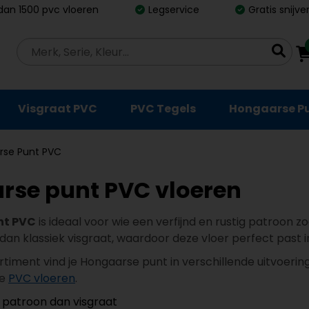
dan 1500 pvc vloeren
Legservice
Gratis snijv
Visgraat PVC
PVC Tegels
Hongaarse P
rse Punt PVC
rse punt PVC vloeren
nt PVC
is ideaal voor wie een verfijnd en rustig patroon zo
n klassiek visgraat, waardoor deze vloer perfect past in 
timent vind je Hongaarse punt in verschillende uitvoering
le
PVC vloeren
.
 patroon dan visgraat