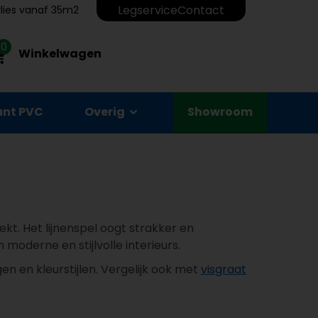
Legservice
Contact
erlies vanaf 35m2
0
Winkelwagen
unt PVC
Overig
Showroom
ekt. Het lijnenspel oogt strakker en
moderne en stijlvolle interieurs.
en en kleurstijlen. Vergelijk ook met
visgraat