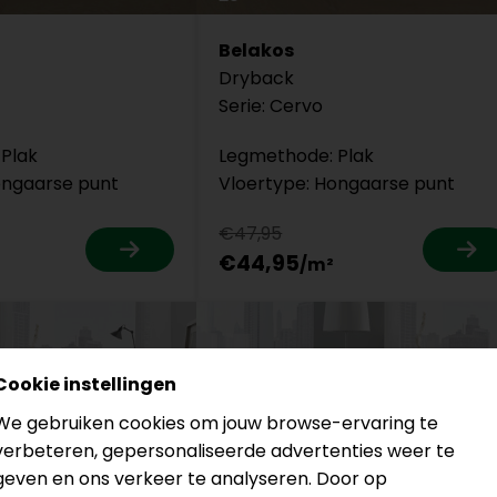
Belakos
Dryback
Serie: Cervo
Plak
Legmethode: Plak
ongaarse punt
Vloertype: Hongaarse punt
€47,95
€44,95
Cookie instellingen
We gebruiken cookies om jouw browse-ervaring te
verbeteren, gepersonaliseerde advertenties weer te
geven en ons verkeer te analyseren. Door op