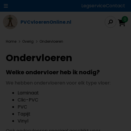
Legservice
Contact
0
PVCvloerenOnline.nl
Home
Overig
Ondervloeren
Ondervloeren
Welke ondervloer heb ik nodig?
We hebben ondervloeren voor elk type vloer:
Laminaat
Clic-PVC
PVC
Tapijt
Vinyl
Ook ondervloeren speciaal geschikt voor