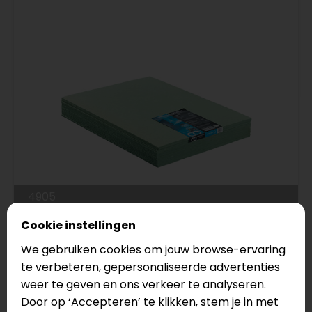
4905
Cookie instellingen
Co-Pro
Green-Pack 7mm
We gebruiken cookies om jouw browse-ervaring
Serie: Ondervloeren
te verbeteren, gepersonaliseerde advertenties
weer te geven en ons verkeer te analyseren.
€5,20
Door op ‘Accepteren’ te klikken, stem je in met