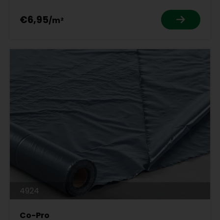
€6,95
4924
Co-Pro