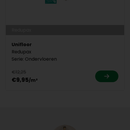
Redupax
Unifloor
Redupax
Serie: Ondervloeren
€12,25
€9,95