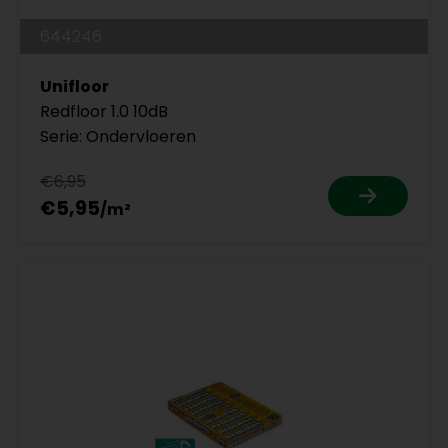
644246
Unifloor
Redfloor 1.0 10dB
Serie: Ondervloeren
€6,95
€5,95