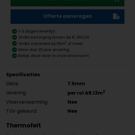
Offerte aanvragen
1-3 dagen levertijd
Gratis bezorging boven de € 350,00
2
Gratis snijverlies bij 35m
of meer
Meer dan 25 jaar ervaring
Bekijk deze vloer in onze showroom
Specificaties
Dikte
7.5mm
2
Levering
per rol á9.13m
Vloerverwarming
Nee
TÜV gekeurd
Nee
Thermofelt