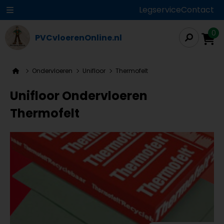
Legservice
Contact
0
PVCvloerenOnline.nl
Ondervloeren
Unifloor
Thermofelt
Unifloor Ondervloeren
Thermofelt