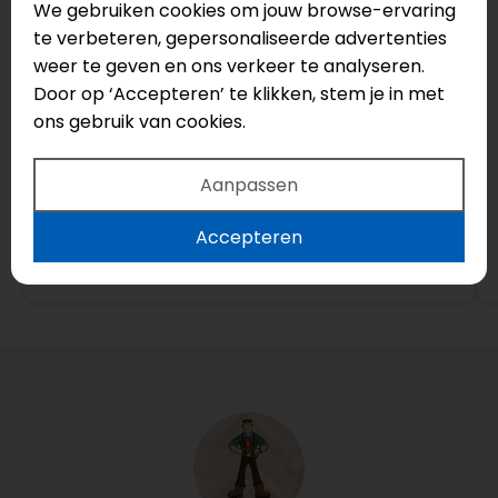
We gebruiken cookies om jouw browse-ervaring
Top bedrijf! Echt een aanrader, vriendelijke
te verbeteren, gepersonaliseerde advertenties
mensen die meedenken en advies geven.
weer te geven en ons verkeer te analyseren.
Door op ‘Accepteren’ te klikken, stem je in met
ons gebruik van cookies.
Aanpassen
Accepteren
Bekijk op Google