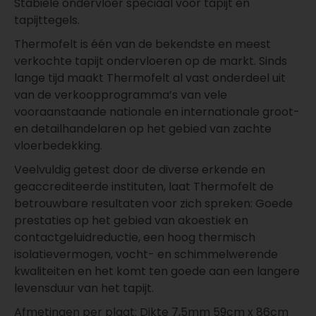
Stabiele ondervloer speciaal voor tapijt en
tapijttegels.
Thermofelt is één van de bekendste en meest
verkochte tapijt ondervloeren op de markt. Sinds
lange tijd maakt Thermofelt al vast onderdeel uit
van de verkoopprogramma’s van vele
vooraanstaande nationale en internationale groot-
en detailhandelaren op het gebied van zachte
vloerbedekking.
Veelvuldig getest door de diverse erkende en
geaccrediteerde instituten, laat Thermofelt de
betrouwbare resultaten voor zich spreken: Goede
prestaties op het gebied van akoestiek en
contactgeluidreductie, een hoog thermisch
isolatievermogen, vocht- en schimmelwerende
kwaliteiten en het komt ten goede aan een langere
levensduur van het tapijt.
Afmetingen per plaat: Dikte 7,5mm 59cm x 86cm