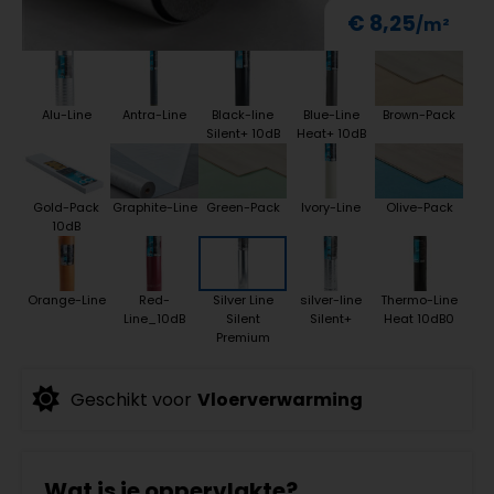
€ 8,25
Alu-Line
Antra-Line
Black-line
Blue-Line
Brown-Pack
Silent+ 10dB
Heat+ 10dB
Gold-Pack
Graphite-Line
Green-Pack
Ivory-Line
Olive-Pack
10dB
Orange-Line
Red-
Silver Line
silver-line
Thermo-Line
Line_10dB
Silent
Silent+
Heat 10dB0
Premium
Geschikt voor
Vloerverwarming
Wat is je oppervlakte?