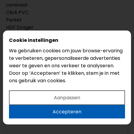
Laminaat
Click PVC
Parket
HDF Drager
Cookie instellingen
PVCvloerenOnline.nl
We gebruiken cookies om jouw browse-ervaring
5.0
te verbeteren, gepersonaliseerde advertenties
weer te geven en ons verkeer te analyseren.
Door op ‘Accepteren’ te klikken, stem je in met
Yannick Van der Cingel
ons gebruik van cookies.
4 maanden geleden
Aanpassen
Top bedrijf! Echt een aanrader, vriendelijke
mensen die meedenken en advies geven.
Accepteren