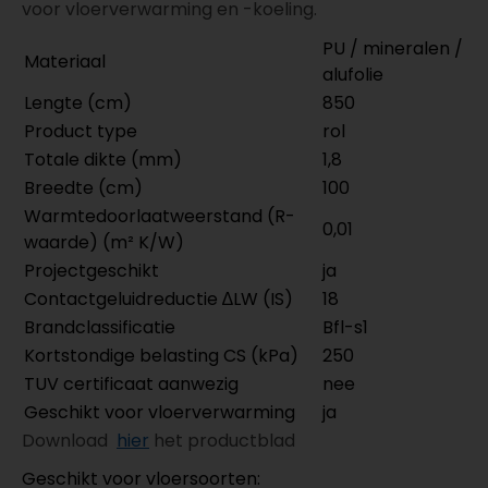
voor vloerverwarming en -koeling.
PU / mineralen /
Materiaal
alufolie
Lengte (cm)
850
Product type
rol
Totale dikte (mm)
1,8
Breedte (cm)
100
Warmtedoorlaatweerstand (R-
0,01
waarde) (m² K/W)
Projectgeschikt
ja
Contactgeluidreductie ∆LW (IS)
18
Brandclassificatie
Bfl-s1
Kortstondige belasting CS (kPa)
250
TUV certificaat aanwezig
nee
Geschikt voor vloerverwarming
ja
Download
hier
het productblad
Geschikt voor vloersoorten: