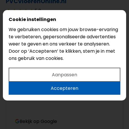
PVCvloerenOnline.nl
5.0
Cookie instellingen
We gebruiken cookies om jouw browse-ervaring
te verbeteren, gepersonaliseerde advertenties
Yannick Van der Cingel
weer te geven en ons verkeer te analyseren.
4 maanden geleden
Door op ‘Accepteren’ te klikken, stem je in met
Top bedrijf! Echt een aanrader, vriendelijke
ons gebruik van cookies.
mensen die meedenken en advies geven.
Aanpassen
Accepteren
Bekijk op Google