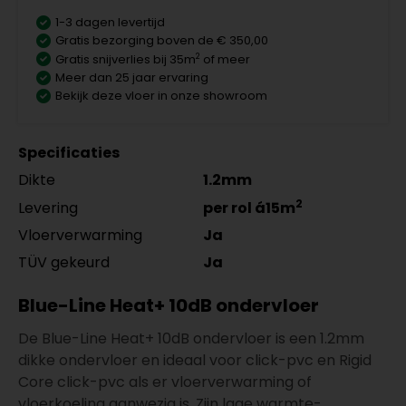
1-3 dagen levertijd
Gratis bezorging boven de € 350,00
2
Gratis snijverlies bij 35m
of meer
Meer dan 25 jaar ervaring
Bekijk deze vloer in onze showroom
Specificaties
Dikte
1.2mm
2
Levering
per rol á15m
Vloerverwarming
Ja
TÜV gekeurd
Ja
Blue-Line Heat+ 10dB ondervloer
De Blue-Line Heat+ 10dB ondervloer is een 1.2mm
dikke ondervloer en ideaal voor click-pvc en Rigid
Core click-pvc als er vloerverwarming of
vloerkoeling aanwezig is. Zijn lage warmte-