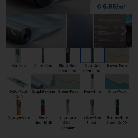
€ 6,95
Alu-Line
Antra-Line
Black-line
Blue-Line
Brown-Pack
Silent+ 10dB
Heat+ 10dB
Gold-Pack
Graphite-Line
Green-Pack
Ivory-Line
Olive-Pack
10dB
Orange-Line
Red-
Silver Line
silver-line
Thermo-Line
Line_10dB
Silent
Silent+
Heat 10dB0
Premium