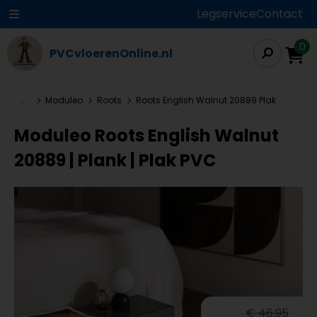
Legservice
Contact
0
PVCvloerenOnline.nl
...
Moduleo
Roots
Roots English Walnut 20889 Plak
Moduleo Roots English Walnut
20889 | Plank | Plak PVC
€ 46,95