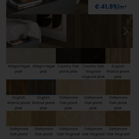
€ 41,95
Allegro tegel
Allegro tegel
Country Oak
Country Oak
English
plak
plak
plank plak
Visgraat
Walnut plank
visgraat plak
plak
English
English
Galtymore
Galtymore
Galtymore
Walnut plank
Walnut plank
Oak plank
Oak plank
Oak plank
plak
plak
plak
plak
plak
Galtymore
Galtymore
Galtymore
Galtymore
Galtymore
Oak plank
Oak plank
Oak Visgraat
Oak Visgraat
Oak Visgraat