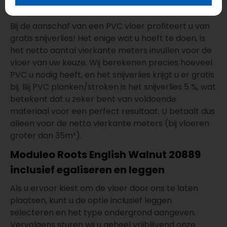
kopen met gratis snijverlies!
Bij de aanschaf van een PVC vloer profiteert u van
gratis snijverlies! Het enige wat u hoeft te doen, is
het netto aantal vierkante meters invullen voor de
vloer van uw keuze. Wij berekenen precies hoeveel
PVC u nodig heeft, en het snijverlies krijgt u er gratis
bij. Bij PVC planken/stroken is het snijverlies 5 %, wat
betekent dat u zeker bent van voldoende
materiaal voor een perfect resultaat. U betaalt dus
alleen voor de netto vierkante meters (bij vloeren
groter dan 35m²).
Moduleo Roots English Walnut 20889
inclusief egaliseren en leggen
Als u ervoor kiest om de vloer door ons te laten
plaatsen, kunt u de optie inclusief leggen
selecteren en het type ondergrond aangeven.
Vervolgens sturen wij u geheel vrijblijvend onze