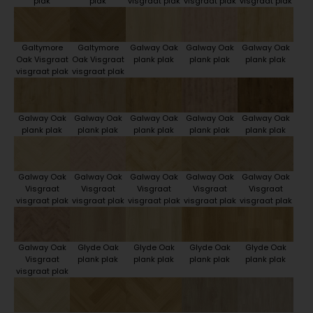
plak
plak
visgraat plak
visgraat plak
visgraat plak
Galtymore
Galtymore
Galway Oak
Galway Oak
Galway Oak
Oak Visgraat
Oak Visgraat
plank plak
plank plak
plank plak
visgraat plak
visgraat plak
Galway Oak
Galway Oak
Galway Oak
Galway Oak
Galway Oak
plank plak
plank plak
plank plak
plank plak
plank plak
Galway Oak
Galway Oak
Galway Oak
Galway Oak
Galway Oak
Visgraat
Visgraat
Visgraat
Visgraat
Visgraat
visgraat plak
visgraat plak
visgraat plak
visgraat plak
visgraat plak
Galway Oak
Glyde Oak
Glyde Oak
Glyde Oak
Glyde Oak
Visgraat
plank plak
plank plak
plank plak
plank plak
visgraat plak