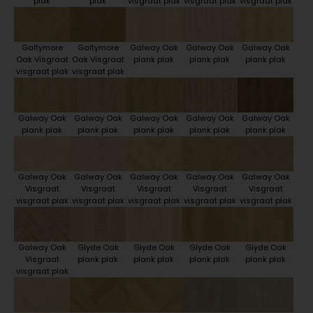
plak
plak
visgraat plak
visgraat plak
visgraat plak
Galtymore
Galtymore
Galway Oak
Galway Oak
Galway Oak
Oak Visgraat
Oak Visgraat
plank plak
plank plak
plank plak
visgraat plak
visgraat plak
Galway Oak
Galway Oak
Galway Oak
Galway Oak
Galway Oak
plank plak
plank plak
plank plak
plank plak
plank plak
Galway Oak
Galway Oak
Galway Oak
Galway Oak
Galway Oak
Visgraat
Visgraat
Visgraat
Visgraat
Visgraat
visgraat plak
visgraat plak
visgraat plak
visgraat plak
visgraat plak
Galway Oak
Glyde Oak
Glyde Oak
Glyde Oak
Glyde Oak
Visgraat
plank plak
plank plak
plank plak
plank plak
visgraat plak