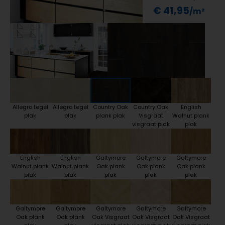
€ 41,95
Allegro tegel
Allegro tegel
Country Oak
Country Oak
English
plak
plak
plank plak
Visgraat
Walnut plank
visgraat plak
plak
English
English
Galtymore
Galtymore
Galtymore
Walnut plank
Walnut plank
Oak plank
Oak plank
Oak plank
plak
plak
plak
plak
plak
Galtymore
Galtymore
Galtymore
Galtymore
Galtymore
Oak plank
Oak plank
Oak Visgraat
Oak Visgraat
Oak Visgraat