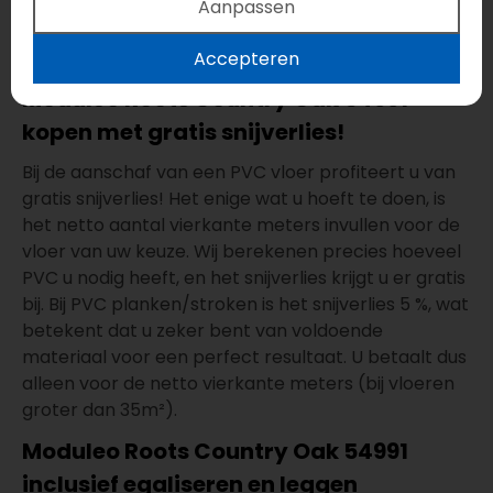
eenvoudig in onderhoud, geschikt voor
Aanpassen
vloerverwarming - vloerkoeling, geluiddempend en
geschikt voor voor natte ruimtes.
Accepteren
Moduleo Roots Country Oak 54991
kopen met gratis snijverlies!
Bij de aanschaf van een PVC vloer profiteert u van
gratis snijverlies! Het enige wat u hoeft te doen, is
het netto aantal vierkante meters invullen voor de
vloer van uw keuze. Wij berekenen precies hoeveel
PVC u nodig heeft, en het snijverlies krijgt u er gratis
bij. Bij PVC planken/stroken is het snijverlies 5 %, wat
betekent dat u zeker bent van voldoende
materiaal voor een perfect resultaat. U betaalt dus
alleen voor de netto vierkante meters (bij vloeren
groter dan 35m²).
Moduleo Roots Country Oak 54991
inclusief egaliseren en leggen