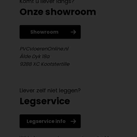
Komt u liever langs?
Onze showroom
Showroom
PVCvloerenOnline.nl
Âlde Dyk 18a
9288 XC Kootstertille
Liever zelf niet leggen?
Legservice
Legservice info