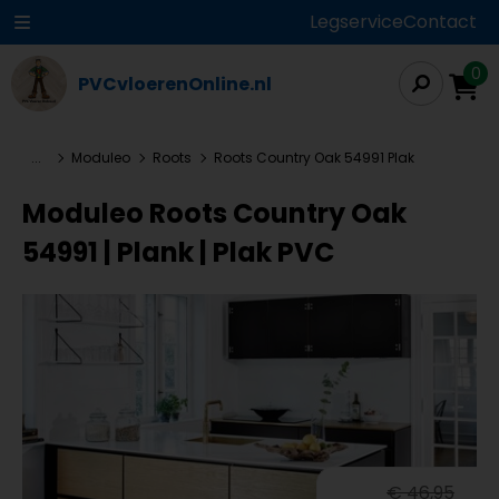
Legservice
Contact
0
PVCvloerenOnline.nl
...
Moduleo
Roots
Roots Country Oak 54991 Plak
Moduleo Roots Country Oak
54991 | Plank | Plak PVC
€ 46,95