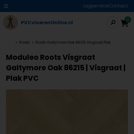
Legservice
Contact
0
PVCvloerenOnline.nl
...
Roots
Roots Galtymore Oak 86215 Visgraat Plak
Moduleo Roots Visgraat
Galtymore Oak 86215 | Visgraat |
Plak PVC