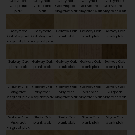
Galtymore
Galtymore
Galtymore
Galtymore
Galtymore
Oak plank
Oak plank
Oak Visgraat
Oak Visgraat
Oak Visgraat
plak
plak
visgraat plak
visgraat plak
visgraat plak
Galtymore
Galtymore
Galway Oak
Galway Oak
Galway Oak
Oak Visgraat
Oak Visgraat
plank plak
plank plak
plank plak
visgraat plak
visgraat plak
Galway Oak
Galway Oak
Galway Oak
Galway Oak
Galway Oak
plank plak
plank plak
plank plak
plank plak
plank plak
Galway Oak
Galway Oak
Galway Oak
Galway Oak
Galway Oak
Visgraat
Visgraat
Visgraat
Visgraat
Visgraat
visgraat plak
visgraat plak
visgraat plak
visgraat plak
visgraat plak
Galway Oak
Glyde Oak
Glyde Oak
Glyde Oak
Glyde Oak
Visgraat
plank plak
plank plak
plank plak
plank plak
visgraat plak