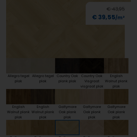
€ 43,95
€ 39,55
Allegro tegel
Allegro tegel
Country Oak
Country Oak
English
plak
plak
plank plak
Visgraat
Walnut plank
visgraat plak
plak
English
English
Galtymore
Galtymore
Galtymore
Walnut plank
Walnut plank
Oak plank
Oak plank
Oak plank
plak
plak
plak
plak
plak