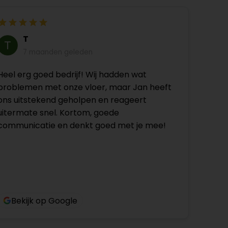
T
7 maanden geleden
Heel erg goed bedrijf! Wij hadden wat
problemen met onze vloer, maar Jan heeft
ons uitstekend geholpen en reageert
uitermate snel. Kortom, goede
communicatie en denkt goed met je mee!
Bekijk op Google