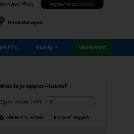
Legservice
Contact
erlies vanaf 35m2
0
Winkelwagen
unt PVC
Overig
Showroom
Wat is je oppervlakte?
Oppervlakte (m²)
Alleen materiaal
Inclusief leggen