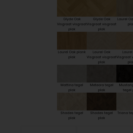
Glyde Oak
Glyde Oak
Laurel Oa
Visgraat visgraat
Visgraat visgraat
pla
plak
plak
Laurel Oak plank
Laurel Oak
Laurel
plak
Visgraat visgraat
Visgraat 
plak
pla
Mattina tegel
Meteora tegel
Mustang
plak
plak
tegel 
Shades tegel
Shades tegel
Triana te
plak
plak