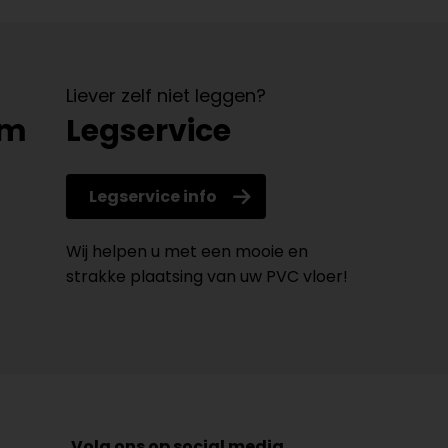
Liever zelf niet leggen?
om
Legservice
Legservice info
Wij helpen u met een mooie en
strakke plaatsing van uw PVC vloer!
Volg ons op social media