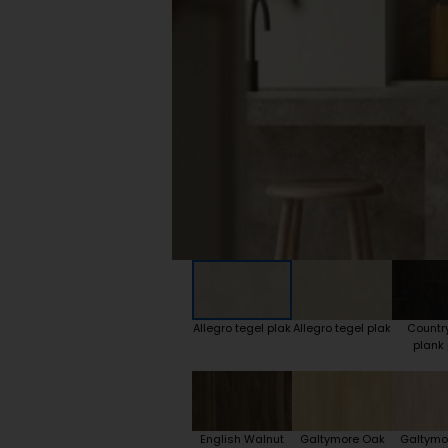
Plint accessoires
Traprenovatie
Allegro tegel plak
Allegro tegel plak
Countr
plank 
English Walnut
Galtymore Oak
Galtymo