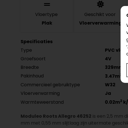
Vloertype
Geschikt voor
Plak
Vloerverwarming
Specificaties
Type
PVC vloer
Groefsoort
4V
Breedte
329mm
2
Pakinhoud
3.47m
Commercieel gebruiktype
W32
Vloerverwarming
Ja
2
Warmteweerstand
0.02m
k
Moduleo Roots Allegro 46252
is een 2,5 mm d
mm met 0,55 mm slijtlaag zijn uitermate geschi