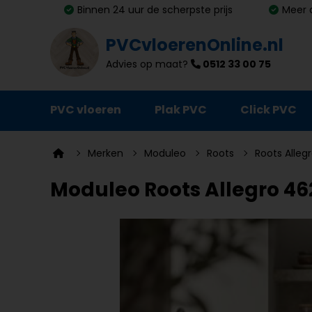
Binnen 24 uur de scherpste prijs
Meer 
PVCvloerenOnline.nl
Advies op maat?
0512 33 00 75
PVC vloeren
Plak PVC
Click PVC
Ondervloeren
Merken
Moduleo
Roots
Roots Alleg
Plinten
Moduleo Roots Allegro 462
Deurmatten
Vloer- en trapprofielen
Lijm, primer en egalisatie
Schoonmaak en onderhoud