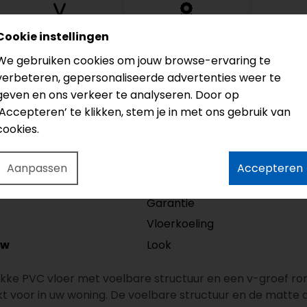
Groef
Garantie
Cookie instellingen
4V
Levenslang
We gebruiken cookies om jouw browse-ervaring te
verbeteren, gepersonaliseerde advertenties weer te
geven en ons verkeer te analyseren. Door op
‘Accepteren’ te klikken, stem je in met ons gebruik van
Model
cookies.
Lengte
Dikte
Aanpassen
Accepteren
Slijtlaag
Garantie
Vloerkoeling
Look
/w
ikke PVC vloer met voelbare structuur en een v-groef ron
kt voor in uw woning. De voelbare structuur en de matte