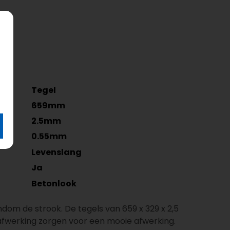
Tegel
659mm
2.5mm
0.55mm
Levenslang
Ja
Betonlook
dom de strook. De tegels van 659 x 329 x 2,5
 afwerking zorgen voor een mooie afwerking.