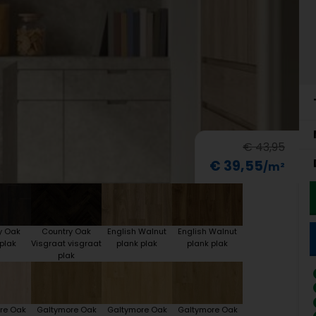
€ 43,95
€ 39,55
y Oak
Country Oak
English Walnut
English Walnut
plak
Visgraat visgraat
plank plak
plank plak
plak
re Oak
Galtymore Oak
Galtymore Oak
Galtymore Oak