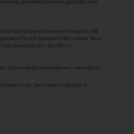
rkoeling, geluiddempend en geschikt voor
 netto aantal vierkante meters invullen. Wij
snijverlies 8 %, wat betekent dat u zeker bent
 (bij vloeren groter dan 35m²).
en het type ondergrond aangeven. Vervolgens
 binnen 24 uur per email toegestuurd.