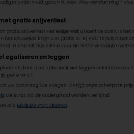
udig in onderhoud, geschikt voor vloerverwarming - vloe
et gratis snijverlies!
n gratis snijverlies! Het enige wat u hoeft te doen, is het
t snijverlies krijgt u er gratis bij. Bij PVC tegels is het 
aat. U betaalt dus alleen voor de netto vierkante meters
ef egaliseren en leggen
n plaatsen, kunt u de optie inclusief leggen selecteren 
ijs per e-mail.
an uw aanvraag toe voegen. U krijgt onze scherpste prijs
ls
die strak op de ondergrond worden verlijmd.
en alle
Moduleo PVC vloeren
.