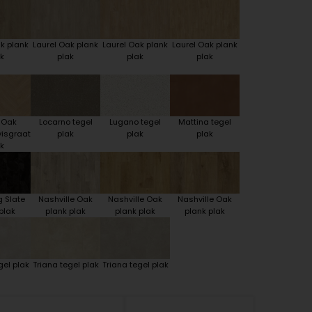
k plank
Laurel Oak plank
Laurel Oak plank
Laurel Oak plank
k
plak
plak
plak
 Oak
Locarno tegel
Lugano tegel
Mattina tegel
visgraat
plak
plak
plak
k
 Slate
Nashville Oak
Nashville Oak
Nashville Oak
plak
plank plak
plank plak
plank plak
gel plak
Triana tegel plak
Triana tegel plak