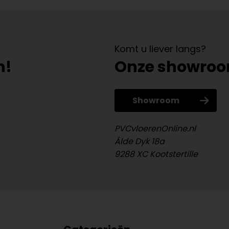
Komt u liever langs?
n!
Onze showro
Showroom
PVCvloerenOnline.nl
Âlde Dyk 18a
9288 XC Kootstertille