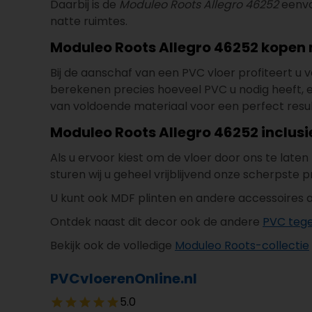
Daarbij is de
Moduleo Roots Allegro 46252
eenvo
natte ruimtes.
Moduleo Roots Allegro 46252 kopen m
Bij de aanschaf van een PVC vloer profiteert u va
berekenen precies hoeveel PVC u nodig heeft, en he
van voldoende materiaal voor een perfect result
Moduleo Roots Allegro 46252 inclusi
Als u ervoor kiest om de vloer door ons te late
sturen wij u geheel vrijblijvend onze scherpste pr
U kunt ook MDF plinten en andere accessoires a
Ontdek naast dit decor ook de andere
PVC tege
Bekijk ook de volledige
Moduleo Roots-collectie
PVCvloerenOnline.nl
5.0