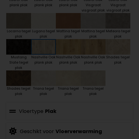
plank plak
plank plak
plank plak
Visgraat
Visgraat
visgraat plak
visgraat plak
Locarno tegel
Lugano tegel
Mattina tegel
Mattina tegel
Meteora tegel
plak
plak
plak
plak
plak
Mustang
Nashville Oak
Nashville Oak
Nashville Oak
Shades tegel
Slate tegel
plank plak
plank plak
plank plak
plak
plak
Shades tegel
Triana tegel
Triana tegel
Triana tegel
plak
plak
plak
plak
Vloertype
Plak
Geschikt voor
Vloerverwarming