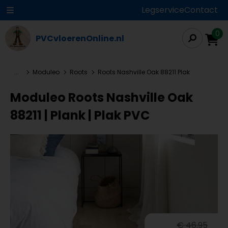
Legservice
Contact
0
PVCvloerenOnline.nl
...
Moduleo
Roots
Roots Nashville Oak 88211 Plak
Moduleo Roots Nashville Oak
88211 | Plank | Plak PVC
€ 46,95