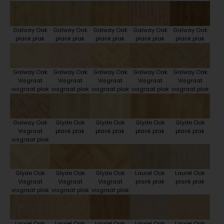
Galway Oak
Galway Oak
Galway Oak
Galway Oak
Galway Oak
plank plak
plank plak
plank plak
plank plak
plank plak
Galway Oak
Galway Oak
Galway Oak
Galway Oak
Galway Oak
Visgraat
Visgraat
Visgraat
Visgraat
Visgraat
visgraat plak
visgraat plak
visgraat plak
visgraat plak
visgraat plak
Galway Oak
Glyde Oak
Glyde Oak
Glyde Oak
Glyde Oak
Visgraat
plank plak
plank plak
plank plak
plank plak
visgraat plak
Glyde Oak
Glyde Oak
Glyde Oak
Laurel Oak
Laurel Oak
Visgraat
Visgraat
Visgraat
plank plak
plank plak
visgraat plak
visgraat plak
visgraat plak
Laurel Oak
Laurel Oak
Laurel Oak
Laurel Oak
Laurel Oak