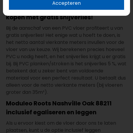
Accepteren
Moduleo Roots Nashville Oak 88211
kopen met gratis snijverlies!
Bij de aanschaf van een PVC vloer profiteert u van
gratis snijverlies! Het enige wat u hoeft te doen, is
het netto aantal vierkante meters invullen voor de
vloer van uw keuze. Wij berekenen precies hoeveel
PVC u nodig heeft, en het snijverlies krijgt u er gratis
bij. Bij PVC planken/stroken is het snijverlies 5 %, wat
betekent dat u zeker bent van voldoende
materiaal voor een perfect resultaat. U betaalt dus
alleen voor de netto vierkante meters (bij vloeren
groter dan 35m²).
Moduleo Roots Nashville Oak 88211
inclusief egaliseren en leggen
Als u ervoor kiest om de vloer door ons te laten
plaatsen, kunt u de optie inclusief leggen