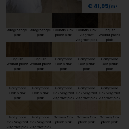
€ 41,95
Allegro tegel
Allegro tegel
Country Oak
Country Oak
English
plak
plak
plank plak
Visgraat
Walnut plank
visgraat plak
plak
English
English
Galtymore
Galtymore
Galtymore
Walnut plank
Walnut plank
Oak plank
Oak plank
Oak plank
plak
plak
plak
plak
plak
Galtymore
Galtymore
Galtymore
Galtymore
Galtymore
Oak plank
Oak plank
Oak Visgraat
Oak Visgraat
Oak Visgraat
plak
plak
visgraat plak
visgraat plak
visgraat plak
Galtymore
Galtymore
Galway Oak
Galway Oak
Galway Oak
Oak Visgraat
Oak Visgraat
plank plak
plank plak
plank plak
visgraat plak
visgraat plak