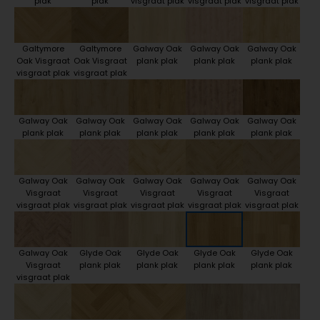
plak
plak
visgraat plak
visgraat plak
visgraat plak
Galtymore
Galtymore
Galway Oak
Galway Oak
Galway Oak
Oak Visgraat
Oak Visgraat
plank plak
plank plak
plank plak
visgraat plak
visgraat plak
Galway Oak
Galway Oak
Galway Oak
Galway Oak
Galway Oak
plank plak
plank plak
plank plak
plank plak
plank plak
Galway Oak
Galway Oak
Galway Oak
Galway Oak
Galway Oak
Visgraat
Visgraat
Visgraat
Visgraat
Visgraat
visgraat plak
visgraat plak
visgraat plak
visgraat plak
visgraat plak
Galway Oak
Glyde Oak
Glyde Oak
Glyde Oak
Glyde Oak
Visgraat
plank plak
plank plak
plank plak
plank plak
visgraat plak