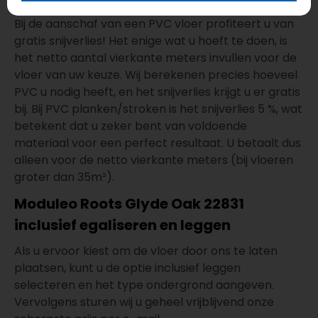
Bij de aanschaf van een PVC vloer profiteert u van
gratis snijverlies! Het enige wat u hoeft te doen, is
het netto aantal vierkante meters invullen voor de
vloer van uw keuze. Wij berekenen precies hoeveel
PVC u nodig heeft, en het snijverlies krijgt u er gratis
bij. Bij PVC planken/stroken is het snijverlies 5 %, wat
betekent dat u zeker bent van voldoende
materiaal voor een perfect resultaat. U betaalt dus
alleen voor de netto vierkante meters (bij vloeren
groter dan 35m²).
Moduleo Roots Glyde Oak 22831
inclusief egaliseren en leggen
Als u ervoor kiest om de vloer door ons te laten
plaatsen, kunt u de optie inclusief leggen
selecteren en het type ondergrond aangeven.
Vervolgens sturen wij u geheel vrijblijvend onze