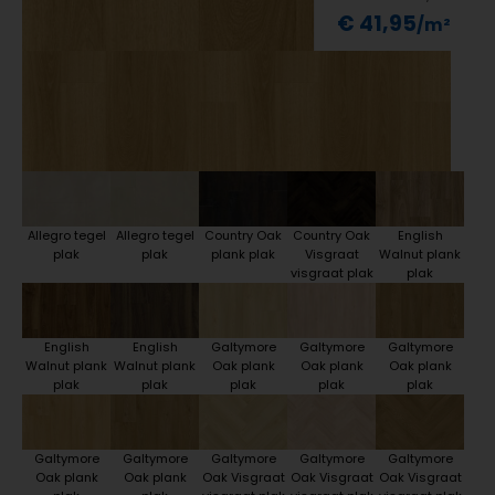
€ 41,95
Allegro tegel
Allegro tegel
Country Oak
Country Oak
English
plak
plak
plank plak
Visgraat
Walnut plank
visgraat plak
plak
English
English
Galtymore
Galtymore
Galtymore
Walnut plank
Walnut plank
Oak plank
Oak plank
Oak plank
plak
plak
plak
plak
plak
Galtymore
Galtymore
Galtymore
Galtymore
Galtymore
Oak plank
Oak plank
Oak Visgraat
Oak Visgraat
Oak Visgraat