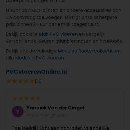
scherpste prijs per e-mail.
U kunt ook MDF plinten en andere accessoires aan
uw aanvraag toe voegen. U krijgt onze scherpste
prijs binnen 24 uur per email toegestuurd.
Bekijk ook alle
plak PVC vloeren
en vergelijk
verschillende kleuren, plankformaten en houtlooks.
Bekijk ook de volledige
Moduleo Roots-collectie
en
alle
Moduleo PVC vloeren
.
PVCvloerenOnline.nl
5.0
Yannick Van der Cingel
4 maanden geleden
Top bedrijf! Echt een aanrader, vriendelijke