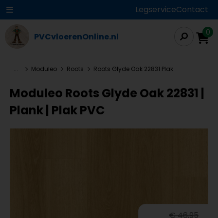
Legservice
Contact
0
PVCvloerenOnline.nl
...
Moduleo
Roots
Roots Glyde Oak 22831 Plak
Moduleo Roots Glyde Oak 22831 |
Plank | Plak PVC
€ 46,95