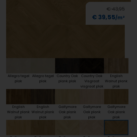
€ 43,95
€ 39,55
Allegro tegel
Allegro tegel
Country Oak
Country Oak
English
plak
plak
plank plak
Visgraat
Walnut plank
visgraat plak
plak
English
English
Galtymore
Galtymore
Galtymore
Walnut plank
Walnut plank
Oak plank
Oak plank
Oak plank
plak
plak
plak
plak
plak