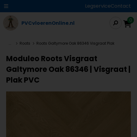
Legservice
Contact
0
PVCvloerenOnline.nl
...
Roots
Roots Galtymore Oak 86346 Visgraat Plak
Moduleo Roots Visgraat
Galtymore Oak 86346 | Visgraat |
Plak PVC