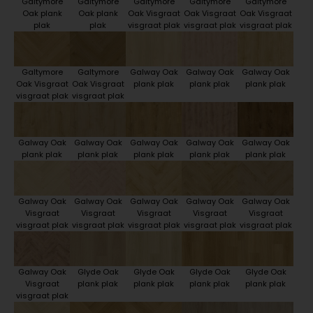
Galtymore
Galtymore
Galtymore
Galtymore
Galtymore
Oak plank
Oak plank
Oak Visgraat
Oak Visgraat
Oak Visgraat
plak
plak
visgraat plak
visgraat plak
visgraat plak
Galtymore
Galtymore
Galway Oak
Galway Oak
Galway Oak
Oak Visgraat
Oak Visgraat
plank plak
plank plak
plank plak
visgraat plak
visgraat plak
Galway Oak
Galway Oak
Galway Oak
Galway Oak
Galway Oak
plank plak
plank plak
plank plak
plank plak
plank plak
Galway Oak
Galway Oak
Galway Oak
Galway Oak
Galway Oak
Visgraat
Visgraat
Visgraat
Visgraat
Visgraat
visgraat plak
visgraat plak
visgraat plak
visgraat plak
visgraat plak
Galway Oak
Glyde Oak
Glyde Oak
Glyde Oak
Glyde Oak
Visgraat
plank plak
plank plak
plank plak
plank plak
visgraat plak