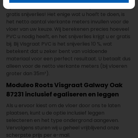
Bij de aanschaf van een PVC vloer profiteert u van
gratis snijverlies! Het enige wat u hoeft te doen, is
het netto aantal vierkante meters invullen voor de
vloer van uw keuze. Wij berekenen precies hoeveel
PVC u nodig heeft, en het snijverlies krijgt u er gratis
bij. Bij Visgraat PVC is het snijverlies 10 %, wat
betekent dat u zeker bent van voldoende
materiaal voor een perfect resultaat. U betaalt dus
alleen voor de netto vierkante meters (bij vloeren
groter dan 35m²).
Moduleo Roots Visgraat Galway Oak
87231 inclusief egaliseren en leggen
Als u ervoor kiest om de vloer door ons te laten
plaatsen, kunt u de optie inclusief leggen
selecteren en het type ondergrond aangeven.
Vervolgens sturen wij u geheel vrijblijvend onze
scherpste prijs per e-mail.