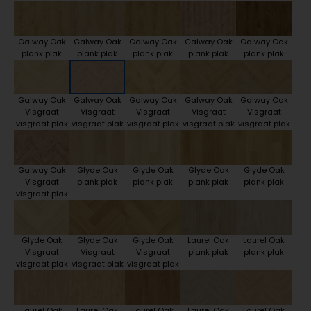
Galway Oak
Galway Oak
Galway Oak
Galway Oak
Galway Oak
plank plak
plank plak
plank plak
plank plak
plank plak
Galway Oak
Galway Oak
Galway Oak
Galway Oak
Galway Oak
Visgraat
Visgraat
Visgraat
Visgraat
Visgraat
visgraat plak
visgraat plak
visgraat plak
visgraat plak
visgraat plak
Galway Oak
Glyde Oak
Glyde Oak
Glyde Oak
Glyde Oak
Visgraat
plank plak
plank plak
plank plak
plank plak
visgraat plak
Glyde Oak
Glyde Oak
Glyde Oak
Laurel Oak
Laurel Oak
Visgraat
Visgraat
Visgraat
plank plak
plank plak
visgraat plak
visgraat plak
visgraat plak
Laurel Oak
Laurel Oak
Laurel Oak
Laurel Oak
Laurel Oak