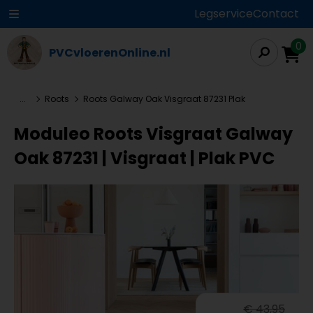
Legservice
Contact
0
PVCvloerenOnline.nl
...
Roots
Roots Galway Oak Visgraat 87231 Plak
Moduleo Roots Visgraat Galway
Oak 87231 | Visgraat | Plak PVC
€ 43,95