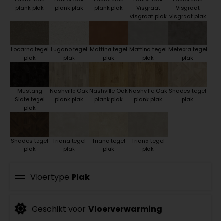
plank plak
plank plak
plank plak
Visgraat
Visgraat
visgraat plak
visgraat plak
Locarno tegel
Lugano tegel
Mattina tegel
Mattina tegel
Meteora tegel
plak
plak
plak
plak
plak
Mustang
Nashville Oak
Nashville Oak
Nashville Oak
Shades tegel
Slate tegel
plank plak
plank plak
plank plak
plak
plak
Shades tegel
Triana tegel
Triana tegel
Triana tegel
plak
plak
plak
plak
Vloertype
Plak
Geschikt voor
Vloerverwarming