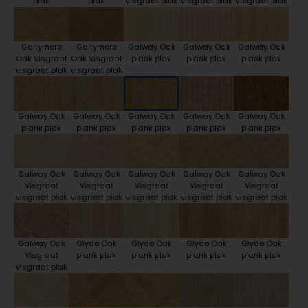
plak
plak
visgraat plak
visgraat plak
visgraat plak
Galtymore
Galtymore
Galway Oak
Galway Oak
Galway Oak
Oak Visgraat
Oak Visgraat
plank plak
plank plak
plank plak
visgraat plak
visgraat plak
Galway Oak
Galway Oak
Galway Oak
Galway Oak
Galway Oak
plank plak
plank plak
plank plak
plank plak
plank plak
Galway Oak
Galway Oak
Galway Oak
Galway Oak
Galway Oak
Visgraat
Visgraat
Visgraat
Visgraat
Visgraat
visgraat plak
visgraat plak
visgraat plak
visgraat plak
visgraat plak
Galway Oak
Glyde Oak
Glyde Oak
Glyde Oak
Glyde Oak
Visgraat
plank plak
plank plak
plank plak
plank plak
visgraat plak