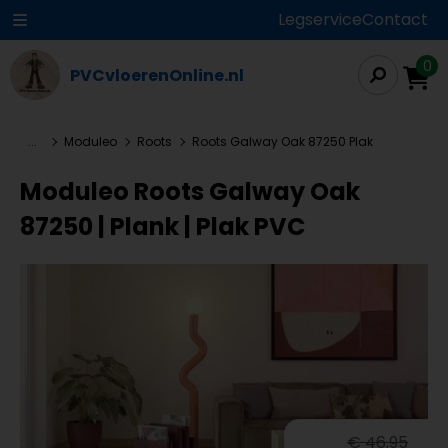
Legservice
Contact
0
PVCvloerenOnline.nl
...
Moduleo
Roots
Roots Galway Oak 87250 Plak
Moduleo Roots Galway Oak
87250 | Plank | Plak PVC
€ 46,95