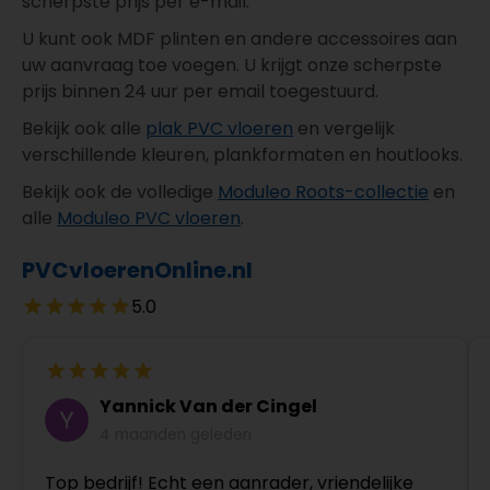
scherpste prijs per e-mail.
U kunt ook MDF plinten en andere accessoires aan
uw aanvraag toe voegen. U krijgt onze scherpste
prijs binnen 24 uur per email toegestuurd.
Bekijk ook alle
plak PVC vloeren
en vergelijk
verschillende kleuren, plankformaten en houtlooks.
Bekijk ook de volledige
Moduleo Roots-collectie
en
alle
Moduleo PVC vloeren
.
PVCvloerenOnline.nl
5.0
Yannick Van der Cingel
4 maanden geleden
Top bedrijf! Echt een aanrader, vriendelijke