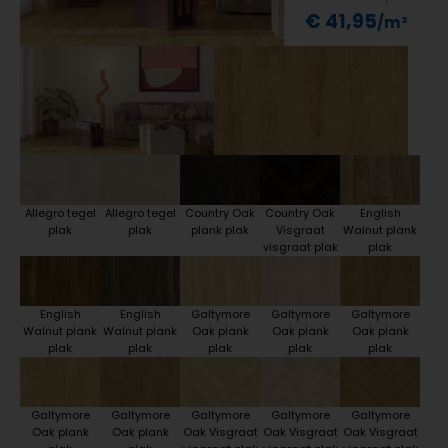
€ 41,95
Allegro tegel
Allegro tegel
Country Oak
Country Oak
English
plak
plak
plank plak
Visgraat
Walnut plank
visgraat plak
plak
English
English
Galtymore
Galtymore
Galtymore
Walnut plank
Walnut plank
Oak plank
Oak plank
Oak plank
plak
plak
plak
plak
plak
Galtymore
Galtymore
Galtymore
Galtymore
Galtymore
Oak plank
Oak plank
Oak Visgraat
Oak Visgraat
Oak Visgraat