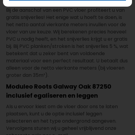
Bij de aanschaf van een PVC vloer profiteert u van
gratis snijverlies! Het enige wat u hoeft te doen, is
het netto aantal vierkante meters invullen voor de
vloer van uw keuze. Wij berekenen precies hoeveel
PVC u nodig heeft, en het snijverlies krijgt u er gratis
bij. Bij PVC planken/stroken is het snijverlies 5 %, wat
betekent dat u zeker bent van voldoende
materiaal voor een perfect resultaat. U betaalt dus
alleen voor de netto vierkante meters (bij vloeren
groter dan 35m²).
Moduleo Roots Galway Oak 87250
inclusief egaliseren en leggen
Als u ervoor kiest om de vloer door ons te laten
plaatsen, kunt u de optie inclusief leggen
selecteren en het type ondergrond aangeven.
Vervolgens sturen wij u geheel vrijblijvend onze