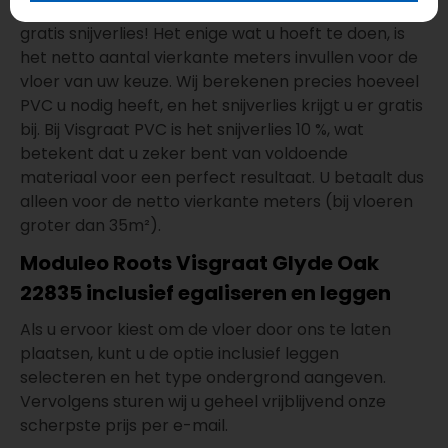
Bij de aanschaf van een PVC vloer profiteert u van
gratis snijverlies! Het enige wat u hoeft te doen, is
het netto aantal vierkante meters invullen voor de
vloer van uw keuze. Wij berekenen precies hoeveel
PVC u nodig heeft, en het snijverlies krijgt u er gratis
bij. Bij Visgraat PVC is het snijverlies 10 %, wat
betekent dat u zeker bent van voldoende
materiaal voor een perfect resultaat. U betaalt dus
alleen voor de netto vierkante meters (bij vloeren
groter dan 35m²).
Moduleo Roots Visgraat Glyde Oak
22835 inclusief egaliseren en leggen
Als u ervoor kiest om de vloer door ons te laten
plaatsen, kunt u de optie inclusief leggen
selecteren en het type ondergrond aangeven.
Vervolgens sturen wij u geheel vrijblijvend onze
scherpste prijs per e-mail.