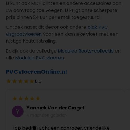
U kunt ook MDF plinten en andere accessoires aan
uw aanvraag toe voegen. U krijgt onze scherpste
prijs binnen 24 uur per email toegestuurd.
Ontdek naast dit decor ook andere
plak PVC
visgraatvloeren
voor een klassieke vloer met een
rustige houtuitstraling.
Bekijk ook de volledige
Moduleo Roots-collectie
en
alle
Moduleo PVC vloeren
.
PVCvloerenOnline.nl
5.0
Yannick Van der Cingel
4 maanden geleden
Top bedrijf! Echt een aanrader, vriendelijke