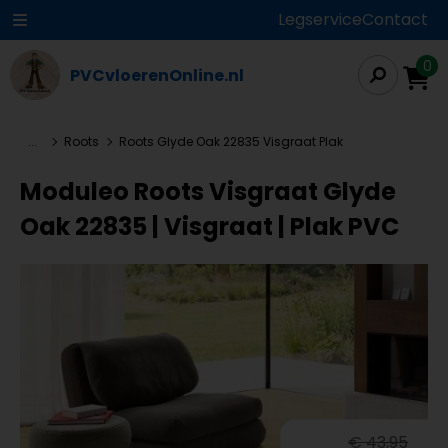
Legservice
Contact
0
PVCvloerenOnline.nl
...
Roots
Roots Glyde Oak 22835 Visgraat Plak
Moduleo Roots Visgraat Glyde
Oak 22835 | Visgraat | Plak PVC
€ 43,95