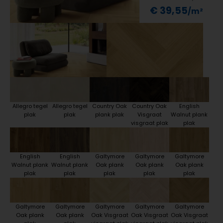
€ 39,55
Allegro tegel
Allegro tegel
Country Oak
Country Oak
English
plak
plak
plank plak
Visgraat
Walnut plank
visgraat plak
plak
English
English
Galtymore
Galtymore
Galtymore
Walnut plank
Walnut plank
Oak plank
Oak plank
Oak plank
plak
plak
plak
plak
plak
Galtymore
Galtymore
Galtymore
Galtymore
Galtymore
Oak plank
Oak plank
Oak Visgraat
Oak Visgraat
Oak Visgraat