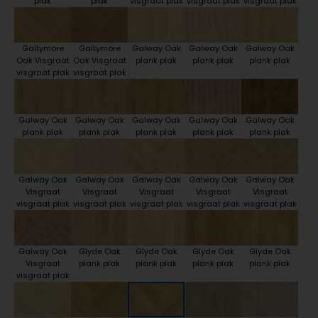
plak
plak
visgraat plak
visgraat plak
visgraat plak
Galtymore
Galtymore
Galway Oak
Galway Oak
Galway Oak
Oak Visgraat
Oak Visgraat
plank plak
plank plak
plank plak
visgraat plak
visgraat plak
Galway Oak
Galway Oak
Galway Oak
Galway Oak
Galway Oak
plank plak
plank plak
plank plak
plank plak
plank plak
Galway Oak
Galway Oak
Galway Oak
Galway Oak
Galway Oak
Visgraat
Visgraat
Visgraat
Visgraat
Visgraat
visgraat plak
visgraat plak
visgraat plak
visgraat plak
visgraat plak
Galway Oak
Glyde Oak
Glyde Oak
Glyde Oak
Glyde Oak
Visgraat
plank plak
plank plak
plank plak
plank plak
visgraat plak