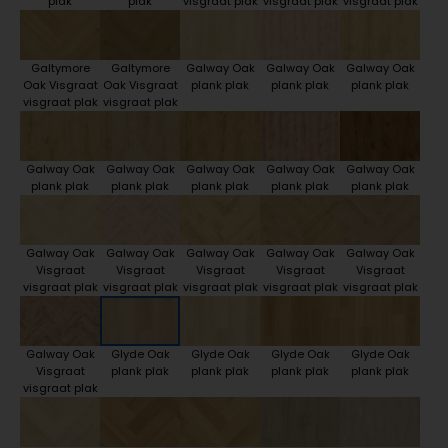
plak
plak
visgraat plak
visgraat plak
visgraat plak
Galtymore
Galtymore
Galway Oak
Galway Oak
Galway Oak
Oak Visgraat
Oak Visgraat
plank plak
plank plak
plank plak
visgraat plak
visgraat plak
Galway Oak
Galway Oak
Galway Oak
Galway Oak
Galway Oak
plank plak
plank plak
plank plak
plank plak
plank plak
Galway Oak
Galway Oak
Galway Oak
Galway Oak
Galway Oak
Visgraat
Visgraat
Visgraat
Visgraat
Visgraat
visgraat plak
visgraat plak
visgraat plak
visgraat plak
visgraat plak
Galway Oak
Glyde Oak
Glyde Oak
Glyde Oak
Glyde Oak
Visgraat
plank plak
plank plak
plank plak
plank plak
visgraat plak