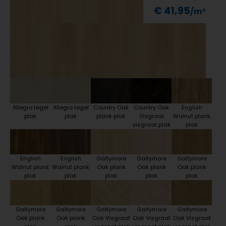
€ 41,95
Allegro tegel
Allegro tegel
Country Oak
Country Oak
English
plak
plak
plank plak
Visgraat
Walnut plank
visgraat plak
plak
English
English
Galtymore
Galtymore
Galtymore
Walnut plank
Walnut plank
Oak plank
Oak plank
Oak plank
plak
plak
plak
plak
plak
Galtymore
Galtymore
Galtymore
Galtymore
Galtymore
Oak plank
Oak plank
Oak Visgraat
Oak Visgraat
Oak Visgraat