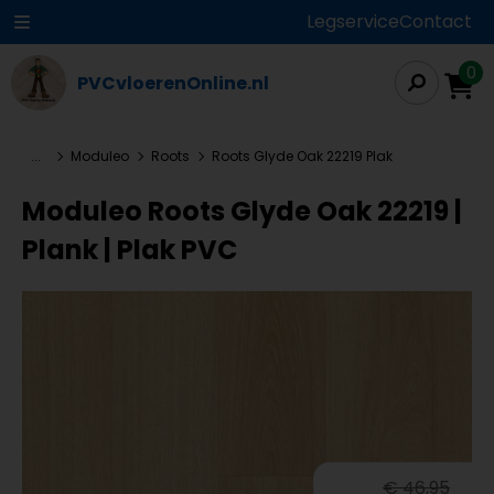
Legservice
Contact
0
PVCvloerenOnline.nl
...
Moduleo
Roots
Roots Glyde Oak 22219 Plak
Moduleo Roots Glyde Oak 22219 |
Plank | Plak PVC
€ 46,95