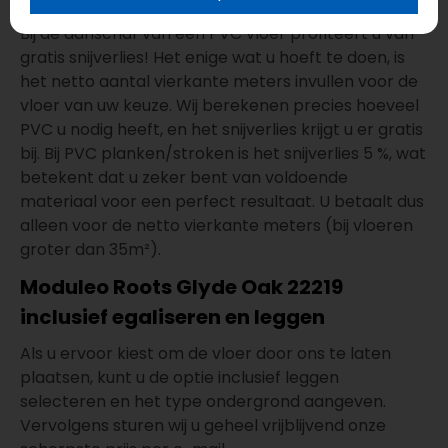
Bij de aanschaf van een PVC vloer profiteert u van
gratis snijverlies! Het enige wat u hoeft te doen, is
het netto aantal vierkante meters invullen voor de
vloer van uw keuze. Wij berekenen precies hoeveel
PVC u nodig heeft, en het snijverlies krijgt u er gratis
bij. Bij PVC planken/stroken is het snijverlies 5 %, wat
betekent dat u zeker bent van voldoende
materiaal voor een perfect resultaat. U betaalt dus
alleen voor de netto vierkante meters (bij vloeren
groter dan 35m²).
Moduleo Roots Glyde Oak 22219
inclusief egaliseren en leggen
Als u ervoor kiest om de vloer door ons te laten
plaatsen, kunt u de optie inclusief leggen
selecteren en het type ondergrond aangeven.
Vervolgens sturen wij u geheel vrijblijvend onze