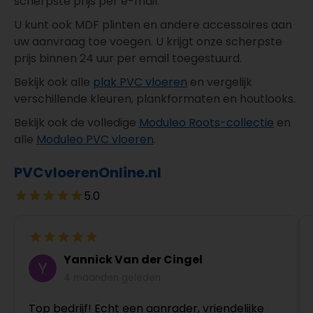
scherpste prijs per e-mail.
U kunt ook MDF plinten en andere accessoires aan
uw aanvraag toe voegen. U krijgt onze scherpste
prijs binnen 24 uur per email toegestuurd.
Bekijk ook alle
plak PVC vloeren
en vergelijk
verschillende kleuren, plankformaten en houtlooks.
Bekijk ook de volledige
Moduleo Roots-collectie
en
alle
Moduleo PVC vloeren
.
PVCvloerenOnline.nl
5.0
Yannick Van der Cingel
4 maanden geleden
Top bedrijf! Echt een aanrader, vriendelijke