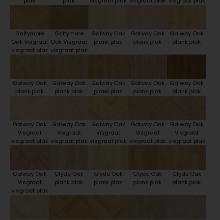
plak
plak
visgraat plak
visgraat plak
visgraat plak
Galtymore
Galtymore
Galway Oak
Galway Oak
Galway Oak
Oak Visgraat
Oak Visgraat
plank plak
plank plak
plank plak
visgraat plak
visgraat plak
Galway Oak
Galway Oak
Galway Oak
Galway Oak
Galway Oak
plank plak
plank plak
plank plak
plank plak
plank plak
Galway Oak
Galway Oak
Galway Oak
Galway Oak
Galway Oak
Visgraat
Visgraat
Visgraat
Visgraat
Visgraat
visgraat plak
visgraat plak
visgraat plak
visgraat plak
visgraat plak
Galway Oak
Glyde Oak
Glyde Oak
Glyde Oak
Glyde Oak
Visgraat
plank plak
plank plak
plank plak
plank plak
visgraat plak