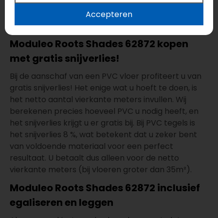
onderhoud, geschikt voor vloerverwarming -
vloerkoeling, geluiddempend en geschikt voor
Accepteren
natte ruimtes.
Moduleo Roots Shades 62872 kopen
met gratis snijverlies!
Bij de aanschaf van een PVC vloer profiteert u van
gratis snijverlies! Het enige wat u hoeft te doen, is
het netto aantal vierkante meters invullen. Wij
berekenen precies hoeveel PVC u nodig heeft, en
het snijverlies krijgt u er gratis bij. Bij PVC tegels is
het snijverlies 8 %, wat betekent dat u zeker bent
van voldoende materiaal voor een perfect
resultaat. U betaalt dus alleen voor de netto
vierkante meters (bij vloeren groter dan 35m²).
Moduleo Roots Shades 62872 inclusief
egaliseren en leggen