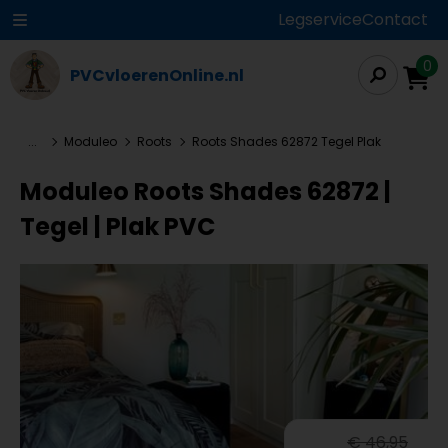
Legservice
Contact
0
PVCvloerenOnline.nl
...
Moduleo
Roots
Roots Shades 62872 Tegel Plak
Moduleo Roots Shades 62872 |
Tegel | Plak PVC
€ 46,95