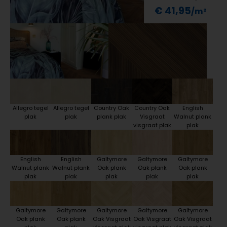
€ 41,95
Allegro tegel
Allegro tegel
Country Oak
Country Oak
English
plak
plak
plank plak
Visgraat
Walnut plank
visgraat plak
plak
English
English
Galtymore
Galtymore
Galtymore
Walnut plank
Walnut plank
Oak plank
Oak plank
Oak plank
plak
plak
plak
plak
plak
Galtymore
Galtymore
Galtymore
Galtymore
Galtymore
Oak plank
Oak plank
Oak Visgraat
Oak Visgraat
Oak Visgraat