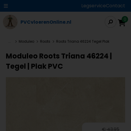
Legservice
Contact
0
PVCvloerenOnline.nl
...
Moduleo
Roots
Roots Triana 46224 Tegel Plak
Moduleo Roots Triana 46224 |
Tegel | Plak PVC
€ 43,95