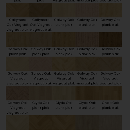
plak
plak
visgraat plak
visgraat plak
visgraat plak
Galtymore
Galtymore
Galway Oak
Galway Oak
Galway Oak
Oak Visgraat
Oak Visgraat
plank plak
plank plak
plank plak
visgraat plak
visgraat plak
Galway Oak
Galway Oak
Galway Oak
Galway Oak
Galway Oak
plank plak
plank plak
plank plak
plank plak
plank plak
Galway Oak
Galway Oak
Galway Oak
Galway Oak
Galway Oak
Visgraat
Visgraat
Visgraat
Visgraat
Visgraat
visgraat plak
visgraat plak
visgraat plak
visgraat plak
visgraat plak
Galway Oak
Glyde Oak
Glyde Oak
Glyde Oak
Glyde Oak
Visgraat
plank plak
plank plak
plank plak
plank plak
visgraat plak