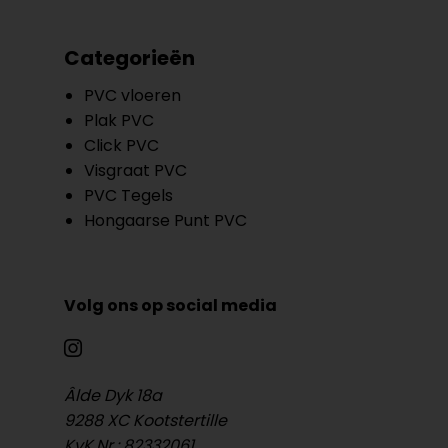
Categorieën
PVC vloeren
Plak PVC
Click PVC
Visgraat PVC
PVC Tegels
Hongaarse Punt PVC
Volg ons op social media
Âlde Dyk 18a
9288 XC Kootstertille
KvK.Nr.: 82332061