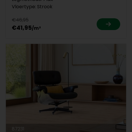
Vloertype: Strook
€46,95
€41,95
87231