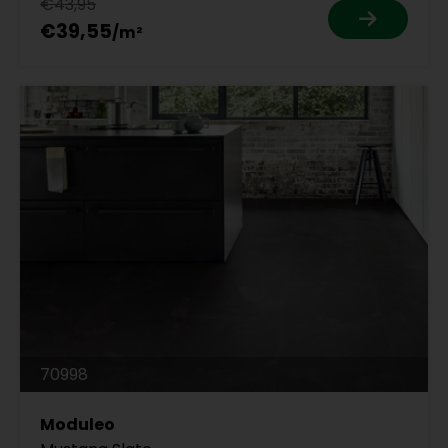
€43,95
€39,55
70998
Moduleo