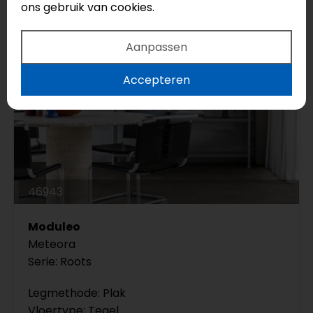
ons gebruik van cookies.
Aanpassen
Accepteren
46943
Moduleo
Meteora
Serie: Roots
Legmethode: Plak
Vloertype: Tegel