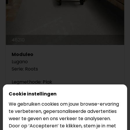
46210
Moduleo
Lugano
Serie: Roots
Legmethode: Plak
Vloertype: Tegel
Cookie instellingen
€43,95
We gebruiken cookies om jouw browse-ervaring
€39,55
te verbeteren, gepersonaliseerde advertenties
weer te geven en ons verkeer te analyseren.
Door op ‘Accepteren’ te klikken, stem je in met