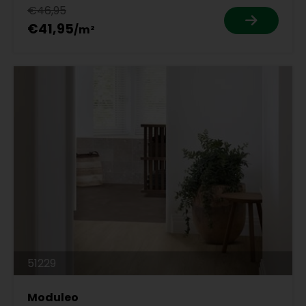
€46,95
€41,95
51229
Moduleo