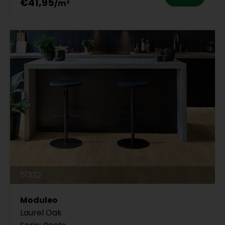
€41,95
51332
Moduleo
Laurel Oak