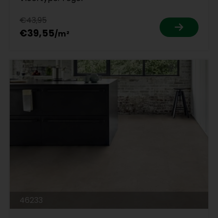
€43,95
€39,55
46233