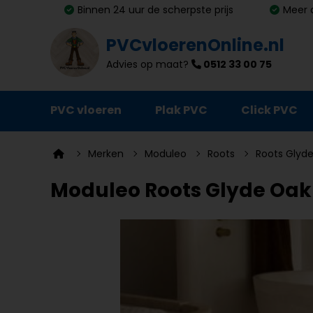
Binnen 24 uur de scherpste prijs
Meer 
PVCvloerenOnline.nl
Advies op maat?
0512 33 00 75
PVC vloeren
Plak PVC
Click PVC
Ondervloeren
Merken
Moduleo
Roots
Roots Glyde
Plinten
Moduleo Roots Glyde Oak 2
Deurmatten
Vloer- en trapprofielen
Lijm, primer en egalisatie
Schoonmaak en onderhoud