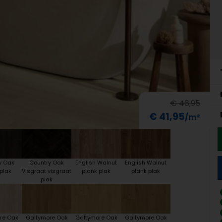
€ 46,95
€ 41,95
y Oak
Country Oak
English Walnut
English Walnut
plak
Visgraat visgraat
plank plak
plank plak
plak
re Oak
Galtymore Oak
Galtymore Oak
Galtymore Oak