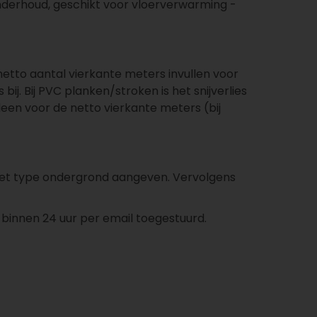
nderhoud, geschikt voor vloerverwarming -
t netto aantal vierkante meters invullen voor
bij. Bij PVC planken/stroken is het snijverlies
leen voor de netto vierkante meters (bij
en het type ondergrond aangeven. Vervolgens
 binnen 24 uur per email toegestuurd.