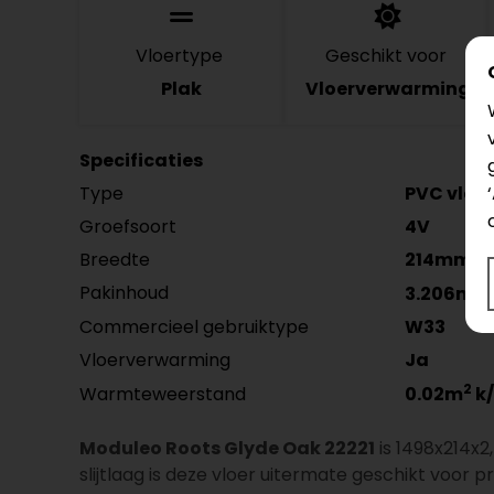
Vloertype
Geschikt voor
Plak
Vloerverwarming
Specificaties
Type
PVC vloer
Groefsoort
4V
Breedte
214mm
2
Pakinhoud
3.206m
Commercieel gebruiktype
W33
Vloerverwarming
Ja
2
Warmteweerstand
0.02m
k
Moduleo Roots Glyde Oak 22221
is 1498x214x2
slijtlaag is deze vloer uitermate geschikt voor