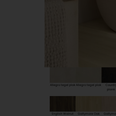
Plint accessoires
Traprenovatie
Allegro tegel plak
Allegro tegel plak
Countr
plank 
English Walnut
Galtymore Oak
Galtymo