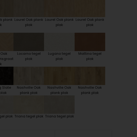
k plank
Laurel Oak plank
Laurel Oak plank
Laurel Oak plank
k
plak
plak
plak
 Oak
Locarno tegel
Lugano tegel
Mattina tegel
visgraat
plak
plak
plak
k
 Slate
Nashville Oak
Nashville Oak
Nashville Oak
plak
plank plak
plank plak
plank plak
gel plak
Triana tegel plak
Triana tegel plak