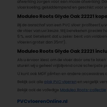
afwerking zorgen voor een mooie afwerking. Daa
vloerkoeling, geluiddempend en geschikt voor v
Moduleo Roots Glyde Oak 22221 kopen
Bij de aanschaf van een PVC vloer profiteert u va
de vloer van uw keuze. Wij berekenen precies hoeve
5 %, wat betekent dat u zeker bent van voldoend
vloeren groter dan 35m²).
Moduleo Roots Glyde Oak 22221 inclu
Als u ervoor kiest om de vloer door ons te late
sturen wij u geheel vrijblijvend onze scherpste pr
U kunt ook MDF plinten en andere accessoires a
Bekijk ook alle
plak PVC vloeren
en vergelijk ver
Bekijk ook de volledige
Moduleo Roots-collectie
PVCvloerenOnline.nl