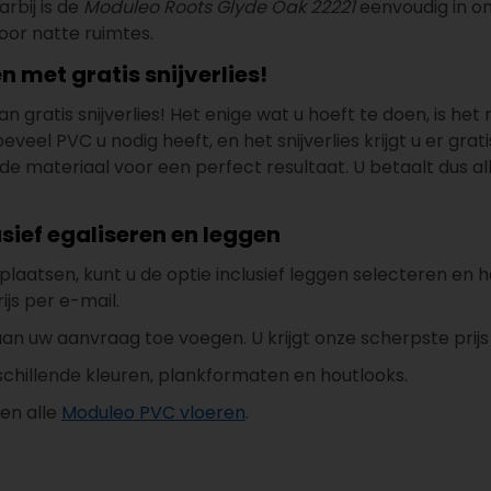
rbij is de
Moduleo Roots Glyde Oak 22221
eenvoudig in o
oor natte ruimtes.
 met gratis snijverlies!
n gratis snijverlies! Het enige wat u hoeft te doen, is he
el PVC u nodig heeft, en het snijverlies krijgt u er gratis 
e materiaal voor een perfect resultaat. U betaalt dus al
sief egaliseren en leggen
n plaatsen, kunt u de optie inclusief leggen selecteren 
ijs per e-mail.
an uw aanvraag toe voegen. U krijgt onze scherpste prijs
schillende kleuren, plankformaten en houtlooks.
en alle
Moduleo PVC vloeren
.