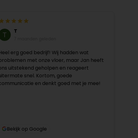
T
7 maanden geleden
Heel erg goed bedrijf! Wij hadden wat
problemen met onze vloer, maar Jan heeft
ons uitstekend geholpen en reageert
uitermate snel. Kortom, goede
communicatie en denkt goed met je mee!
Bekijk op Google