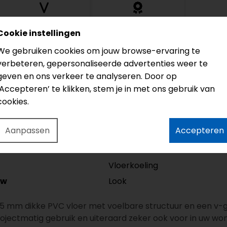
Groef
Garantie
Cookie instellingen
4V
Levenslang
We gebruiken cookies om jouw browse-ervaring te
verbeteren, gepersonaliseerde advertenties weer te
geven en ons verkeer te analyseren. Door op
Model
‘Accepteren’ te klikken, stem je in met ons gebruik van
cookies.
Lengte
Dikte
Aanpassen
Accepteren
Slijtlaag
Garantie
Vloerkoeling
Look
/w
,5 mm dikke PVC vloer met voelbare structuur en een v-
 projectmatig gebruik en uiteraard zeker ook voor in uw w