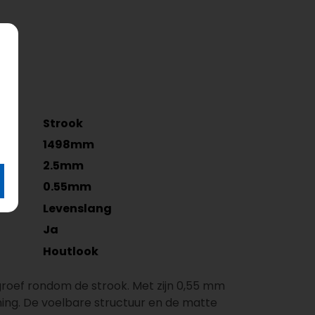
Strook
1498mm
2.5mm
0.55mm
Levenslang
Ja
Houtlook
groef rondom de strook. Met zijn 0,55 mm
oning. De voelbare structuur en de matte