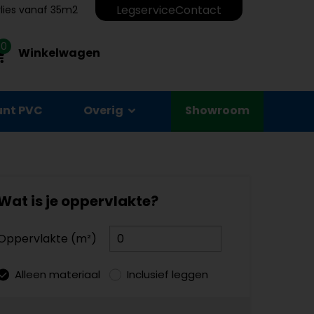
Legservice
Contact
erlies vanaf 35m2
0
Winkelwagen
unt PVC
Overig
Showroom
Wat is je oppervlakte?
Oppervlakte (m²)
Alleen materiaal
Inclusief leggen