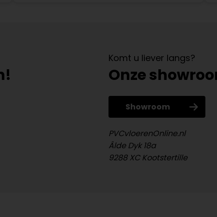
Komt u liever langs?
n!
Onze showro
Showroom
PVCvloerenOnline.nl
Âlde Dyk 18a
9288 XC Kootstertille