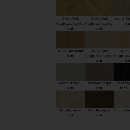
Glyde Oak
Glyde Oak
Laurel Oa
Visgraat visgraat
Visgraat visgraat
pla
plak
plak
Laurel Oak plank
Laurel Oak
Laurel
plak
Visgraat visgraat
Visgraat 
plak
pla
Mattina tegel
Meteora tegel
Mustang
plak
plak
tegel 
Shades tegel
Shades tegel
Triana te
plak
plak