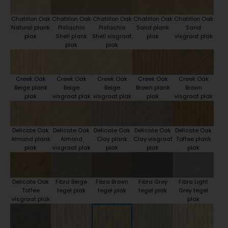
Chatillon Oak
Chatillon Oak
Chatillon Oak
Chatillon Oak
Chatillon Oak
Natural plank
Pistachio
Pistachio
Sand plank
Sand
plak
Shell plank
Shell visgraat
plak
visgraat plak
plak
plak
Creek Oak
Creek Oak
Creek Oak
Creek Oak
Creek Oak
Beige plank
Beige
Beige
Brown plank
Brown
plak
visgraat plak
visgraat plak
plak
visgraat plak
Delicate Oak
Delicate Oak
Delicate Oak
Delicate Oak
Delicate Oak
Almond plank
Almond
Clay plank
Clay visgraat
Toffee plank
plak
visgraat plak
plak
plak
plak
Delicate Oak
Fibra Beige
Fibra Brown
Fibra Grey
Fibra Light
Toffee
tegel plak
tegel plak
tegel plak
Grey tegel
visgraat plak
plak