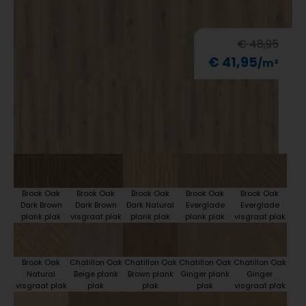
€ 48,95
€ 41,95
Brook Oak
Brook Oak
Brook Oak
Brook Oak
Brook Oak
Dark Brown
Dark Brown
Dark Natural
Everglade
Everglade
plank plak
visgraat plak
plank plak
plank plak
visgraat plak
Brook Oak
Chatillon Oak
Chatillon Oak
Chatillon Oak
Chatillon Oak
Natural
Beige plank
Brown plank
Ginger plank
Ginger
visgraat plak
plak
plak
plak
visgraat plak