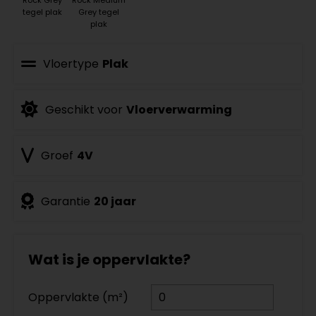
tegel plak
Grey tegel
plak
Vloertype
Plak
Geschikt voor
Vloerverwarming
Groef
4V
Garantie
20 jaar
Wat is je oppervlakte?
Oppervlakte (m²)