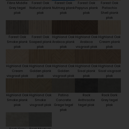
Fibra Middle
Forest Oak
Forest Oak
Forest Oak
Forest Oak
Grey tegel
Natural plank
Nutmeg plank
Papyrus plank
Pistachio
plak
plak
plak
plak
Shell plank
plak
Forest Oak
Forest Oak
Highland Oak
Highland Oak
Highland Oak
Smoke plank
Soaped plank
Arabica plank
Arabica
Cream plank
plak
plak
plak
visgraat plak
plak
Highland Oak
Highland Oak
Highland Oak
Highland Oak
Highland Oak
Cream
Golden plank
Golden
Sisal plank
Sisal visgraat
visgraat plak
plak
visgraat plak
plak
plak
Highland Oak
Highland Oak
Patina
Rock
Rock Dark
Smoke plank
Smoke
Concrete
Anthracite
Grey tegel
plak
visgraat plak
Grege tegel
tegel plak
plak
plak
Rock Grey
Rock Medium