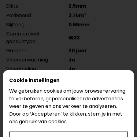
Dikte
2.5mm
2
Pakinhoud
3.75m
Slijtlaag
0.55mm
Commercieel
W33
gebruiktype
Garantie
20 jaar
Vloerverwarming
Ja
Vloerkoeling
Ja
2
Warmteweerstand
0.02m
k/w
Cookie instellingen
Look
Houtlook
We gebruiken cookies om jouw browse-ervaring
te verbeteren, gepersonaliseerde advertenties
De
Tarkett ID Inspiration 55 Supernature XXL
weer te geven en ons verkeer te analyseren.
Forest Oak Nutmeg 24503029
is een PVC vloer
Door op ‘Accepteren’ te klikken, stem je in met
van 1500x250x2,5 mm met een 0,55 mm toplaag en
ons gebruik van cookies.
v-groef rondom. De
ID Inspiration 55 Supernature
XXL Forest Oak Nutmeg
heeft natuurgetrouwe