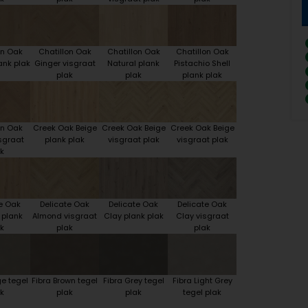
on Oak
Chatillon Oak
Chatillon Oak
Chatillon Oak
ank plak
Ginger visgraat
Natural plank
Pistachio Shell
plak
plak
plank plak
on Oak
Creek Oak Beige
Creek Oak Beige
Creek Oak Beige
sgraat
plank plak
visgraat plak
visgraat plak
k
e Oak
Delicate Oak
Delicate Oak
Delicate Oak
 plank
Almond visgraat
Clay plank plak
Clay visgraat
k
plak
plak
ge tegel
Fibra Brown tegel
Fibra Grey tegel
Fibra Light Grey
k
plak
plak
tegel plak