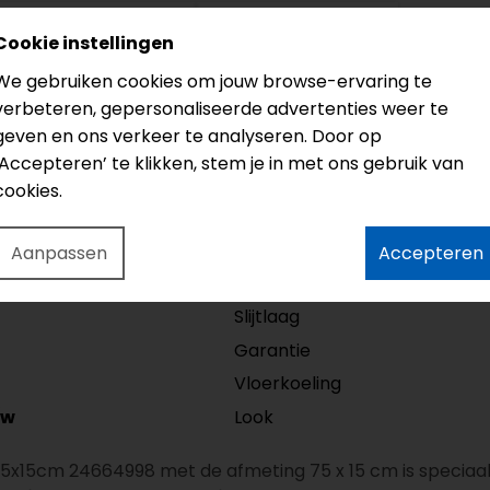
Cookie instellingen
Groef
Garantie
We gebruiken cookies om jouw browse-ervaring te
verbeteren, gepersonaliseerde advertenties weer te
4V
20 jaar
geven en ons verkeer te analyseren. Door op
‘Accepteren’ te klikken, stem je in met ons gebruik van
cookies.
Model
Lengte
Aanpassen
Accepteren
Dikte
Slijtlaag
Garantie
Vloerkoeling
Look
/w
75x15cm 24664998 met de afmeting 75 x 15 cm is speciaal 