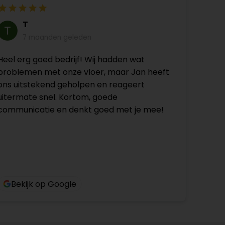
T
7 maanden geleden
Heel erg goed bedrijf! Wij hadden wat
problemen met onze vloer, maar Jan heeft
ons uitstekend geholpen en reageert
uitermate snel. Kortom, goede
communicatie en denkt goed met je mee!
Bekijk op Google