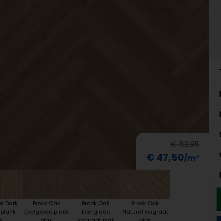
€ 52,95
€ 47,50
k Dark
Brook Oak
Brook Oak
Brook Oak
 plank
Everglade plank
Everglade
Natural visgraat
k
plak
visgraat plak
plak