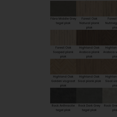
Fibra Middle Grey
Forest Oak
Fores
tegel plak
Natural plank
Nutmeg
plak
pla
Forest Oak
Highland Oak
Highla
Soaped plank
Arabica plank
Arabica v
plak
plak
pla
Highland Oak
Highland Oak
Highla
Golden visgraat
Sisal plank plak
Sisal vi
plak
pla
Rock Anthracite
Rock Dark Grey
Rock Gre
tegel plak
tegel plak
pla