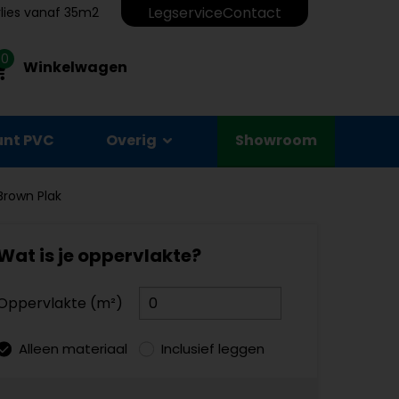
Legservice
Contact
erlies vanaf 35m2
0
Winkelwagen
unt PVC
Overig
Showroom
Brown Plak
Wat is je oppervlakte?
Oppervlakte (m²)
Alleen materiaal
Inclusief leggen