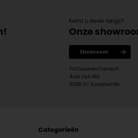
Komt u liever langs?
n!
Onze showro
Showroom
PVCvloerenOnline.nl
Âlde Dyk 18a
9288 XC Kootstertille
Categorieën