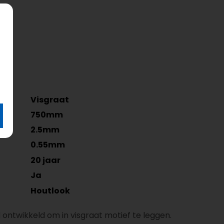
Visgraat
750mm
2.5mm
0.55mm
20 jaar
Ja
Houtlook
ontwikkeld om in visgraat motief te leggen.