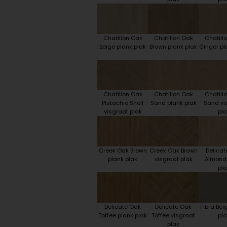
Chatillon Oak
Chatillon Oak
Chatill
Beige plank plak
Brown plank plak
Ginger pl
Chatillon Oak
Chatillon Oak
Chatill
Pistachio Shell
Sand plank plak
Sand vi
visgraat plak
pla
Creek Oak Brown
Creek Oak Brown
Delicat
plank plak
visgraat plak
Almond
pla
Delicate Oak
Delicate Oak
Fibra Bei
Toffee plank plak
Toffee visgraat
pla
plak