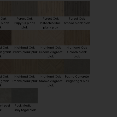
t Oak
Forest Oak
Forest Oak
Forest Oak
 plank
Papyrus plank
Pistachio Shell
Smoke plank plak
k
plak
plank plak
nd Oak
Highland Oak
Highland Oak
Highland Oak
isgraat
Cream plank plak
Cream visgraat
Golden plank
k
plak
plak
nd Oak
Highland Oak
Highland Oak
Patina Concrete
sgraat
Smoke plank plak
Smoke visgraat
Grege tegel plak
k
plak
y tegel
Rock Medium
k
Grey tegel plak