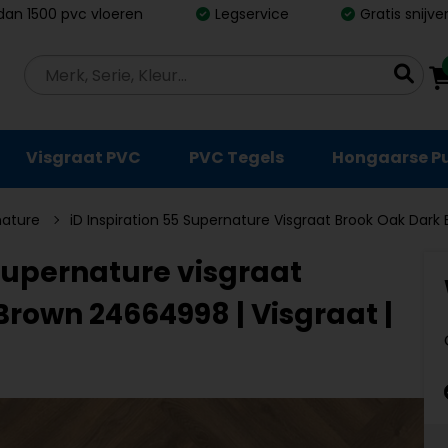
dan 1500 pvc vloeren
Legservice
Gratis snijv
Visgraat PVC
PVC Tegels
Hongaarse P
nature
iD Inspiration 55 Supernature Visgraat Brook Oak Dark 
 Supernature visgraat
rown 24664998 | Visgraat |