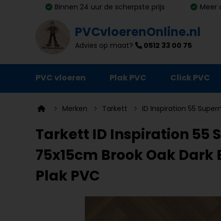
Binnen 24 uur de scherpste prijs
Meer 
PVCvloerenOnline.nl
Advies op maat?
0512 33 00 75
PVC vloeren
Plak PVC
Click PVC
Ondervloeren
Merken
Tarkett
iD Inspiration 55 Super
Plinten
Tarkett ID Inspiration 55
Deurmatten
75x15cm Brook Oak Dark B
Vloer- en trapprofielen
Plak PVC
Lijm, primer en egalisatie
Schoonmaak en onderhoud