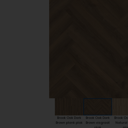
Plint accessoires
Traprenovatie
Brook Oak Dark
Brook Oak Dark
Brook Oa
Brown plank plak
Brown visgraat
Natural
plak
pla