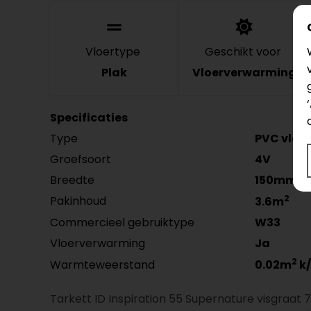
Vloertype
Geschikt voor
Plak
Vloerverwarming
Specificaties
Type
PVC vloer
Groefsoort
4V
Breedte
150mm
2
Pakinhoud
3.6m
Commercieel gebruiktype
W33
Vloerverwarming
Ja
2
Warmteweerstand
0.02m
k
Tarkett ID Inspiration 55 Supernature visgraat 