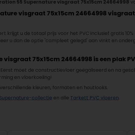
piration 55 Supernature visgraat 75x15cm 24664998
vo
rnature visgraat 75x15cm 24664998 visgraat 
krijgt u de totaal prijs voor het PVC inclusief gratis 10% 
eer u dan de optie 'compleet gelegd' aan vinkt en ondergron
re visgraat 75x15cm 24664998 is een plak P
. Eerst moet de constructievloer geëgaliseerd en na ges
rming en vloerkoeling!
 verschillende kleuren, formaten en houtlooks.
 Supernature-collectie
en alle
Tarkett PVC vloeren
.