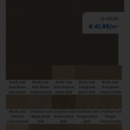
€ 48,95
€ 41,95
Brook Oak
Brook Oak
Brook Oak
Brook Oak
Brook Oak
Dark Brown
Dark Brown
Dark Natural
Everglade
Everglade
plank plak
visgraat plak
plank plak
plank plak
visgraat plak
Brook Oak
Chatillon Oak
Chatillon Oak
Chatillon Oak
Chatillon Oak
Natural
Beige plank
Brown plank
Ginger plank
Ginger
visgraat plak
plak
plak
plak
visgraat plak