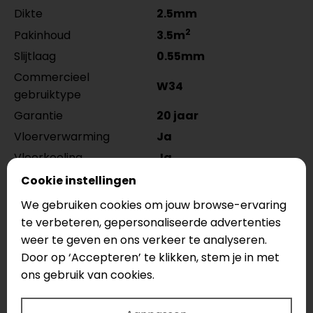
Dikte
2.5mm
2
Pakinhoud
3.5m
Slijtlaag
0.55mm
Commercieel
W34
gebruiktype
Garantie
20 jaar
Vloerverwarming
Ja
Vloerkoeling
Ja
2
Warmteweerstand
0.02m
k/w
Cookie instellingen
Look
Betonlook
We gebruiken cookies om jouw browse-ervaring
te verbeteren, gepersonaliseerde advertenties
Tarkett ID Inspiration 55 Supernature XXL PVC
weer te geven en ons verkeer te analyseren.
Tegels 24522107
PVC tegels van 100 cm x 50 cm
Door op ‘Accepteren’ te klikken, stem je in met
hebben geen v-groef en een 0,55 mm slijtlaag. De
ons gebruik van cookies.
ID Inspiration 55 Supernature XXL PVC Tegels
24522107
PVC tegels zijn voorzien van