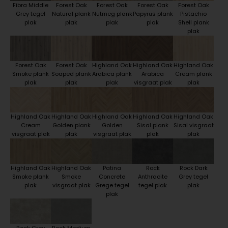
Fibra Middle
Forest Oak
Forest Oak
Forest Oak
Forest Oak
Grey tegel
Natural plank
Nutmeg plank
Papyrus plank
Pistachio
plak
plak
plak
plak
Shell plank
plak
Forest Oak
Forest Oak
Highland Oak
Highland Oak
Highland Oak
Smoke plank
Soaped plank
Arabica plank
Arabica
Cream plank
plak
plak
plak
visgraat plak
plak
Highland Oak
Highland Oak
Highland Oak
Highland Oak
Highland Oak
Cream
Golden plank
Golden
Sisal plank
Sisal visgraat
visgraat plak
plak
visgraat plak
plak
plak
Highland Oak
Highland Oak
Patina
Rock
Rock Dark
Smoke plank
Smoke
Concrete
Anthracite
Grey tegel
plak
visgraat plak
Grege tegel
tegel plak
plak
plak
Rock Grey
Rock Medium