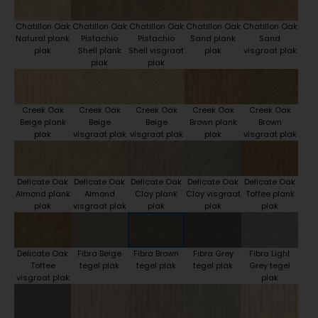
Chatillon Oak
Chatillon Oak
Chatillon Oak
Chatillon Oak
Chatillon Oak
Natural plank
Pistachio
Pistachio
Sand plank
Sand
plak
Shell plank
Shell visgraat
plak
visgraat plak
plak
plak
Creek Oak
Creek Oak
Creek Oak
Creek Oak
Creek Oak
Beige plank
Beige
Beige
Brown plank
Brown
plak
visgraat plak
visgraat plak
plak
visgraat plak
Delicate Oak
Delicate Oak
Delicate Oak
Delicate Oak
Delicate Oak
Almond plank
Almond
Clay plank
Clay visgraat
Toffee plank
plak
visgraat plak
plak
plak
plak
Delicate Oak
Fibra Beige
Fibra Brown
Fibra Grey
Fibra Light
Toffee
tegel plak
tegel plak
tegel plak
Grey tegel
visgraat plak
plak