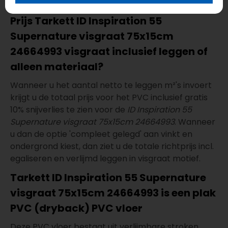
24664993
voor de scherpste prijs!
Prijs Tarkett ID Inspiration 55
Supernature visgraat 75x15cm
24664993 visgraat inclusief leggen of
alleen materiaal?
Wanneer u het aantal netto te leggen m²'s invoert
krijgt u de totaal prijs voor het PVC inclusief gratis
10% snijverlies te zien voor de
ID Inspiration 55
Supernature visgraat 75x15cm 24664993
. Wanneer
u dan de optie 'compleet gelegd' aan vinkt en
ondergrond kiest, dan ziet u de totale richtprijs incl.
egaliseren en verlijmd leggen in visgraat motief.
Tarkett ID Inspiration 55 Supernature
visgraat 75x15cm 24664993 is een plak
PVC (dryback) PVC vloer
Deze PVC vloer bestaat uit verlijmbare stroken.