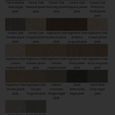
Fibra Middle
Forest Oak
Forest Oak
Forest Oak
Forest Oak
Grey tegel
Natural plank
Nutmeg plank
Papyrus plank
Pistachio
plak
plak
plak
plak
Shell plank
plak
Forest Oak
Forest Oak
Highland Oak
Highland Oak
Highland Oak
Smoke plank
Soaped plank
Arabica plank
Arabica
Cream plank
plak
plak
plak
visgraat plak
plak
Highland Oak
Highland Oak
Highland Oak
Highland Oak
Highland Oak
Cream
Golden plank
Golden
Sisal plank
Sisal visgraat
visgraat plak
plak
visgraat plak
plak
plak
Highland Oak
Highland Oak
Patina
Rock
Rock Dark
Smoke plank
Smoke
Concrete
Anthracite
Grey tegel
plak
visgraat plak
Grege tegel
tegel plak
plak
plak
Rock Grey
Rock Medium