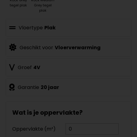
tegel plak
Grey tegel
plak
Vloertype
Plak
Geschikt voor
Vloerverwarming
Groef
4V
Garantie
20 jaar
Wat is je oppervlakte?
Oppervlakte (m²)