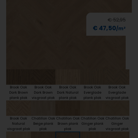
€ 52,95
€ 47,50
Brook Oak
Brook Oak
Brook Oak
Brook Oak
Brook Oak
Dark Brown
Dark Brown
Dark Natural
Everglade
Everglade
plank plak
visgraat plak
plank plak
plank plak
visgraat plak
Brook Oak
Chatillon Oak
Chatillon Oak
Chatillon Oak
Chatillon Oak
Natural
Beige plank
Brown plank
Ginger plank
Ginger
visgraat plak
plak
plak
plak
visgraat plak