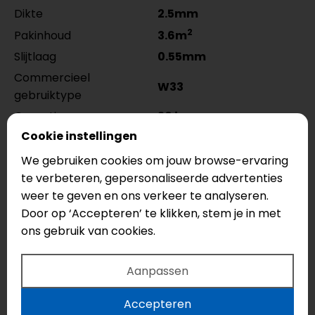
Dikte
2.5mm
2
Pakinhoud
3.6m
Slijtlaag
0.55mm
Commercieel
W33
gebruiktype
Garantie
20 jaar
Cookie instellingen
Vloerverwarming
Ja
Vloerkoeling
Ja
We gebruiken cookies om jouw browse-ervaring
te verbeteren, gepersonaliseerde advertenties
2
Warmteweerstand
0.02m
k/w
weer te geven en ons verkeer te analyseren.
Look
Houtlook
Door op ‘Accepteren’ te klikken, stem je in met
ons gebruik van cookies.
Tarkett ID Inspiration 55 Supernature visgraat
75x15cm 24664993 met de afmeting 75 x 15 cm is
speciaal ontwikkeld om in visgraat motief te leggen.
Aanpassen
Vraag een offerte aan voor de
Tarkett ID
Inspiration 55 Supernature visgraat 75x15cm
Accepteren