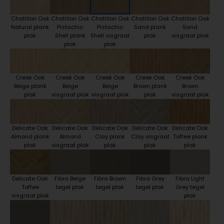
Chatillon Oak
Chatillon Oak
Chatillon Oak
Chatillon Oak
Chatillon Oak
Natural plank
Pistachio
Pistachio
Sand plank
Sand
plak
Shell plank
Shell visgraat
plak
visgraat plak
plak
plak
Creek Oak
Creek Oak
Creek Oak
Creek Oak
Creek Oak
Beige plank
Beige
Beige
Brown plank
Brown
plak
visgraat plak
visgraat plak
plak
visgraat plak
Delicate Oak
Delicate Oak
Delicate Oak
Delicate Oak
Delicate Oak
Almond plank
Almond
Clay plank
Clay visgraat
Toffee plank
plak
visgraat plak
plak
plak
plak
Delicate Oak
Fibra Beige
Fibra Brown
Fibra Grey
Fibra Light
Toffee
tegel plak
tegel plak
tegel plak
Grey tegel
visgraat plak
plak