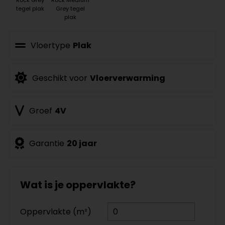
tegel plak
Grey tegel
plak
Vloertype
Plak
Geschikt voor
Vloerverwarming
Groef
4V
Garantie
20 jaar
Wat is je oppervlakte?
Oppervlakte (m²)