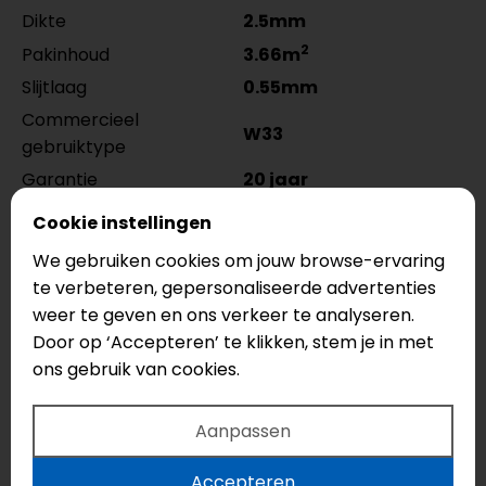
Dikte
2.5mm
2
Pakinhoud
3.66m
Slijtlaag
0.55mm
Commercieel
W33
gebruiktype
Garantie
20 jaar
Vloerverwarming
Ja
Cookie instellingen
Vloerkoeling
Ja
We gebruiken cookies om jouw browse-ervaring
2
Warmteweerstand
0.02m
k/w
te verbeteren, gepersonaliseerde advertenties
Look
Houtlook
weer te geven en ons verkeer te analyseren.
Door op ‘Accepteren’ te klikken, stem je in met
Tarkett ID Inspiration 55 Supernature visgraat
ons gebruik van cookies.
60x15cm 24537093 met de afmeting 60 x 15 cm is
speciaal ontwikkeld om in visgraat motief te leggen.
Aanpassen
Vraag een offerte aan voor de
Tarkett ID
Inspiration 55 Supernature visgraat 60x15cm
Accepteren