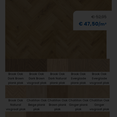
€ 52,95
€ 47,50
Brook Oak
Brook Oak
Brook Oak
Brook Oak
Brook Oak
Dark Brown
Dark Brown
Dark Natural
Everglade
Everglade
plank plak
visgraat plak
plank plak
plank plak
visgraat plak
Brook Oak
Chatillon Oak
Chatillon Oak
Chatillon Oak
Chatillon Oak
Natural
Beige plank
Brown plank
Ginger plank
Ginger
visgraat plak
plak
plak
plak
visgraat plak