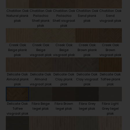
Chatillon Oak
Chatillon Oak
Chatillon Oak
Chatillon Oak
Chatillon Oak
Natural plank
Pistachio
Pistachio
Sand plank
Sand
plak
Shell plank
Shell visgraat
plak
visgraat plak
plak
plak
Creek Oak
Creek Oak
Creek Oak
Creek Oak
Creek Oak
Beige plank
Beige
Beige
Brown plank
Brown
plak
visgraat plak
visgraat plak
plak
visgraat plak
Delicate Oak
Delicate Oak
Delicate Oak
Delicate Oak
Delicate Oak
Almond plank
Almond
Clay plank
Clay visgraat
Toffee plank
plak
visgraat plak
plak
plak
plak
Delicate Oak
Fibra Beige
Fibra Brown
Fibra Grey
Fibra Light
Toffee
tegel plak
tegel plak
tegel plak
Grey tegel
visgraat plak
plak