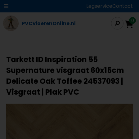
Legservice
Contact
0
PVCvloerenOnline.nl
...
Tarkett ID Inspiration 55
Supernature visgraat 60x15cm
Delicate Oak Toffee 24537093 |
Visgraat | Plak PVC