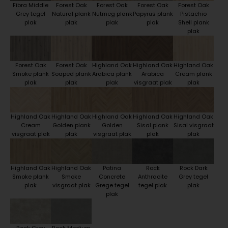
Fibra Middle
Forest Oak
Forest Oak
Forest Oak
Forest Oak
Grey tegel
Natural plank
Nutmeg plank
Papyrus plank
Pistachio
plak
plak
plak
plak
Shell plank
plak
Forest Oak
Forest Oak
Highland Oak
Highland Oak
Highland Oak
Smoke plank
Soaped plank
Arabica plank
Arabica
Cream plank
plak
plak
plak
visgraat plak
plak
Highland Oak
Highland Oak
Highland Oak
Highland Oak
Highland Oak
Cream
Golden plank
Golden
Sisal plank
Sisal visgraat
visgraat plak
plak
visgraat plak
plak
plak
Highland Oak
Highland Oak
Patina
Rock
Rock Dark
Smoke plank
Smoke
Concrete
Anthracite
Grey tegel
plak
visgraat plak
Grege tegel
tegel plak
plak
plak
Rock Grey
Rock Medium