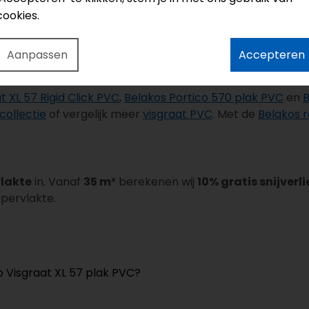
eggen.
cookies.
 toegepast wanneer de ondergrond en verlijming daarvoor
Aanpassen
Accepteren
uitvoeringen
t XL 57 Rigid Click PVC
,
Belakos Portico 570 plak PVC
en
B
collectie
of vergelijk meer
visgraat PVC
. Met de
Belakos r
vlakte
in. Vanaf
35 m²
berekenen wij
10% gratis snijverli
ppervlakte.
o Visgraat XL 57 plak PVC?