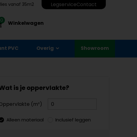
Legservice
Contact
erlies vanaf 35m2
0
Winkelwagen
unt PVC
Overig
Showroom
Wat is je oppervlakte?
Oppervlakte (m²)
Alleen materiaal
Inclusief leggen