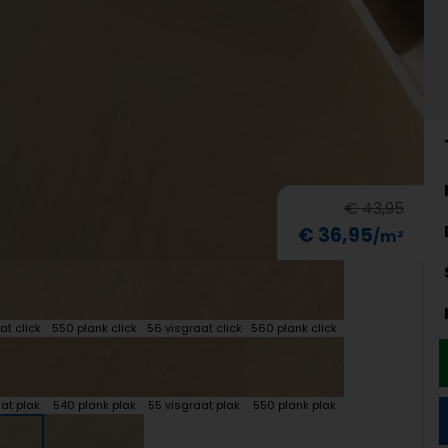
€ 43,95
€ 36,95
at click
550 plank click
56 visgraat click
560 plank click
at plak
540 plank plak
55 visgraat plak
550 plank plak