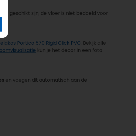
 geschikt zijn; de vloer is niet bedoeld voor
elakos Portico 570 Rigid Click PVC
. Bekijk alle
oomvisualisatie
kun je het decor in een foto
es
en voegen dit automatisch aan de