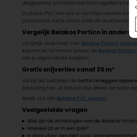
desgewenst professioneel laten egaliseren en l
Dryback PVC kan ook in vochtige ruimtes worden
permanent natte zones zoals de douchevloer.
Vergelijk Belakos Portico in andere 
Vergelijk deze kleur met
Belakos Portico Visgraa
kleuren en formaten binnen de
Belakos Portico 
van je eigen ruimte bekijken.
Gratis snijverlies vanaf 35 m²
Vul bij het bestellen de
netto te leggen opper
bestelling toe. Je betaalt dus alleen de netto o
Bekijk ook alle
Belakos PVC vloeren
.
Veelgestelde vragen
Wat zijn de afmetingen van de Belakos Portic
Hoeveel zit er in een pak?
Is deze vloer geschikt voor vloerverwarming?