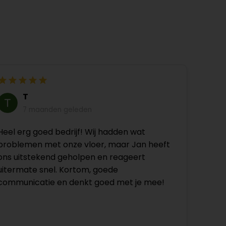
T
7 maanden geleden
Heel erg goed bedrijf! Wij hadden wat
problemen met onze vloer, maar Jan heeft
ons uitstekend geholpen en reageert
uitermate snel. Kortom, goede
communicatie en denkt goed met je mee!