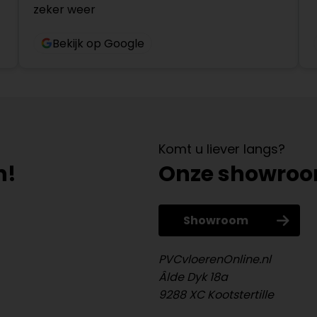
zeker weer
Bekijk op Google
Komt u liever langs?
n!
Onze showro
Showroom
PVCvloerenOnline.nl
Âlde Dyk 18a
9288 XC Kootstertille