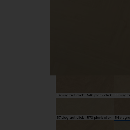
Plint accessoires
Traprenovatie
54 visgraat click
540 plank click
55 visgra
57 visgraat click
570 plank click
54 visgra