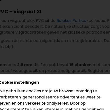
PVC – visgraat XL
s een visgraat plak PVC uit de
Belakos Portico
-collectie. 
ht eiken dicht benadert. De natuurlijke structuur zorgt voo
otere visgraatstroken geven het klassieke patroon een r
even de ruimte een eigentijds en ruimtelijk karakter. De
 blijft.
 mm
en is
2,5 mm
dik. Een pak bevat
16 planken
met sa
ensief woongebruik en projectmatig gebruik. Register em
 benadrukt iedere plank of strook. De extra matte toplaa
Cookie instellingen
We gebruiken cookies om jouw browse-ervaring te
esultaat
verbeteren, gepersonaliseerde advertenties weer te
, geëgaliseerde ondergrond. Dat zorgt voor een stille, s
geven en ons verkeer te analyseren. Door op
K/W
, waardoor de vloer zeer geschikt is voor vloerverwarm
‘Accepteren’ te klikken, stem je in met ons gebruik van