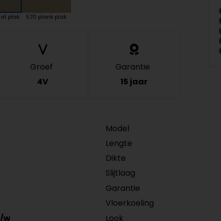
at plak
570 plank plak
Groef
Garantie
4V
15 jaar
Model
Lengte
Dikte
Slijtlaag
Garantie
Vloerkoeling
Look
/w