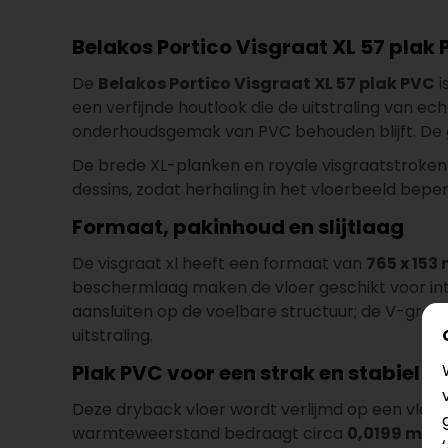
Belakos Portico Visgraat XL 57 plak 
De
Belakos Portico Visgraat XL 57 plak PVC
i
een verfijnde houtlook die de uitstraling van ec
onderhoudsgemak van PVC behouden blijft. De gr
De brede XL-planken en royale visgraatstroken g
dessins, zodat herhaling in het vloerbeeld beperkt
Formaat, pakinhoud en slijtlaag
De visgraat xl heeft een formaat van
765 x 153
beschermlaag maken de vloer geschikt voor int
aansluiten op de voelbare structuur; de V-groef
uitstraling.
Plak PVC voor een strak en stabiel r
Deze dryback vloer wordt verlijmd op een vlakke
warmteweerstand bedraagt circa
0,0199 m² 