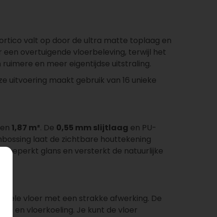
Portico valt op door de ultra matte toplaag en
r een overtuigende vloerbeleving, terwijl het
uimere en meer eigentijdse uitstraling.
ze uitvoering maakt gebruik van 16 unieke
men
1,87 m²
. De
0,55 mm slijtlaag
en PU-
bossing laat de zichtbare houttekening
g beperkt glans en versterkt de natuurlijke
tabiele vloer met een strakke afwerking. De
ing en vloerkoeling. Je kunt de vloer