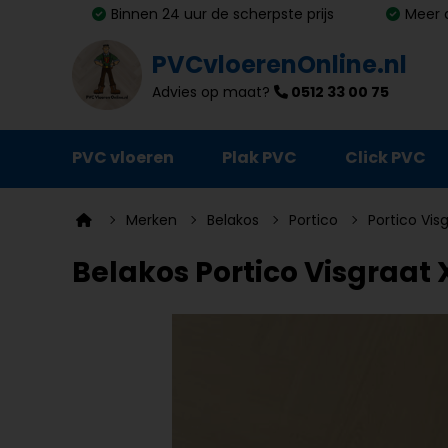
Binnen 24 uur de scherpste prijs
Meer 
PVCvloerenOnline.nl
Advies op maat?
0512 33 00 75
PVC vloeren
Plak PVC
Click PVC
Ondervloeren
Merken
Belakos
Portico
Portico Vis
Plinten
Belakos Portico Visgraat X
Deurmatten
Vloer- en trapprofielen
Lijm, primer en egalisatie
Schoonmaak en onderhoud