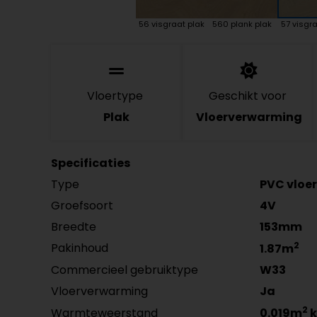
56 visgraat plak
560 plank plak
57 visgra
Vloertype
Geschikt voor
Plak
Vloerverwarming
Specificaties
Type
PVC vloer
Groefsoort
4V
Breedte
153mm
2
Pakinhoud
1.87m
Commercieel gebruiktype
W33
Vloerverwarming
Ja
2
Warmteweerstand
0.019m
k