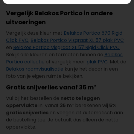
permanent natte zones zoals de douchevloer.
Vergelijk Belakos Portico in andere
uitvoeringen
Vergelijk deze kleur met
Belakos Portico 570 Rigid
Click PVC
,
Belakos Portico Visgraat XL 57 plak PVC
en
Belakos Portico Visgraat XL 57 Rigid Click PVC
.
Bekijk alle kleuren en formaten binnen de
Belakos
Portico collectie
of vergelijk meer
plak PVC
. Met de
Belakos roomvisualisatie
kun je het decor in een
foto van je eigen ruimte bekijken.
Gratis snijverlies vanaf 35 m²
Vul bij het bestellen de
netto te leggen
oppervlakte
in. Vanaf
35 m²
berekenen wij
5%
gratis snijverlies
en voegen dit automatisch aan
de bestelling toe. Je betaalt dus alleen de netto
oppervlakte.