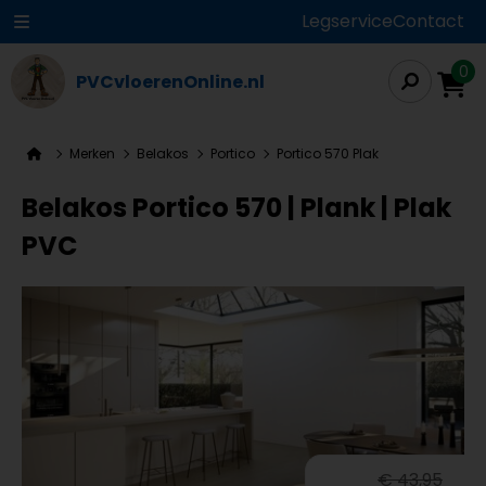
Legservice
Contact
0
PVCvloerenOnline.nl
Merken
Belakos
Portico
Portico 570 Plak
Belakos Portico 570 | Plank | Plak
PVC
€ 43,95