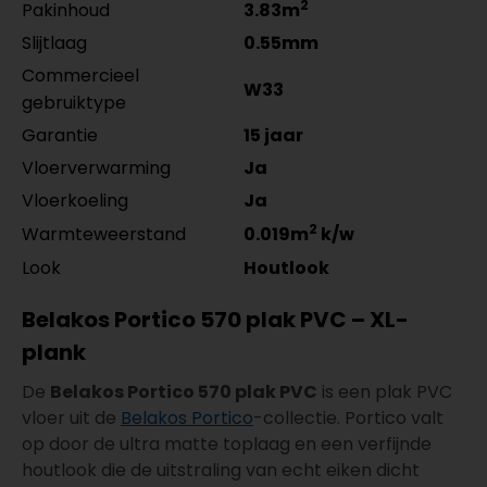
2
Pakinhoud
3.83m
Slijtlaag
0.55mm
Commercieel
W33
gebruiktype
Garantie
15 jaar
Vloerverwarming
Ja
Vloerkoeling
Ja
2
Warmteweerstand
0.019m
k/w
Look
Houtlook
Belakos Portico 570 plak PVC – XL-
plank
De
Belakos Portico 570 plak PVC
is een plak PVC
vloer uit de
Belakos Portico
-collectie. Portico valt
op door de ultra matte toplaag en een verfijnde
houtlook die de uitstraling van echt eiken dicht