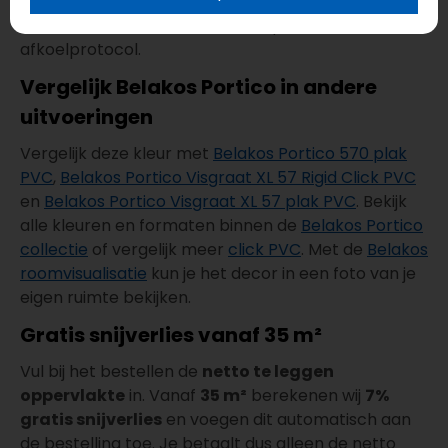
vloerverwarming. Volg bij plaatsing altijd de
installatievoorschriften en het opstook- en
afkoelprotocol.
Vergelijk Belakos Portico in andere
uitvoeringen
Vergelijk deze kleur met
Belakos Portico 570 plak
PVC
,
Belakos Portico Visgraat XL 57 Rigid Click PVC
en
Belakos Portico Visgraat XL 57 plak PVC
. Bekijk
alle kleuren en formaten binnen de
Belakos Portico
collectie
of vergelijk meer
click PVC
. Met de
Belakos
roomvisualisatie
kun je het decor in een foto van je
eigen ruimte bekijken.
Gratis snijverlies vanaf 35 m²
Vul bij het bestellen de
netto te leggen
oppervlakte
in. Vanaf
35 m²
berekenen wij
7%
gratis snijverlies
en voegen dit automatisch aan
de bestelling toe. Je betaalt dus alleen de netto