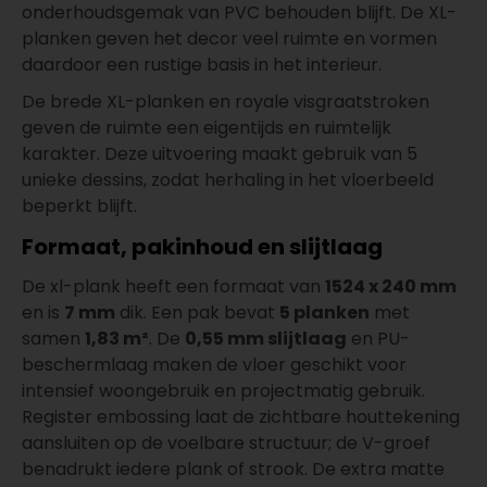
onderhoudsgemak van PVC behouden blijft. De XL-
planken geven het decor veel ruimte en vormen
daardoor een rustige basis in het interieur.
De brede XL-planken en royale visgraatstroken
geven de ruimte een eigentijds en ruimtelijk
karakter. Deze uitvoering maakt gebruik van 5
unieke dessins, zodat herhaling in het vloerbeeld
beperkt blijft.
Formaat, pakinhoud en slijtlaag
De xl-plank heeft een formaat van
1524 x 240 mm
en is
7 mm
dik. Een pak bevat
5 planken
met
samen
1,83 m²
. De
0,55 mm slijtlaag
en PU-
beschermlaag maken de vloer geschikt voor
intensief woongebruik en projectmatig gebruik.
Register embossing laat de zichtbare houttekening
aansluiten op de voelbare structuur; de V-groef
benadrukt iedere plank of strook. De extra matte