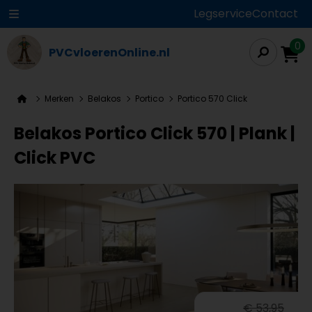
Legservice
Contact
0
PVCvloerenOnline.nl
Merken
Belakos
Portico
Portico 570 Click
Belakos Portico Click 570 | Plank |
Click PVC
€ 53,95