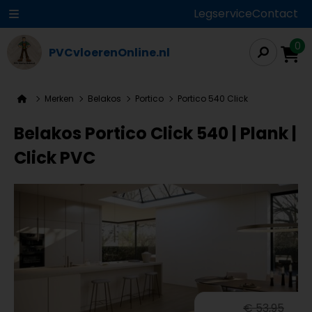
Legservice
Contact
0
PVCvloerenOnline.nl
Merken
Belakos
Portico
Portico 540 Click
Belakos Portico Click 540 | Plank |
Click PVC
€ 53,95