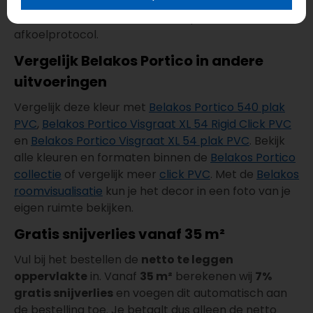
vloerverwarming. Volg bij plaatsing altijd de
installatievoorschriften en het opstook- en
afkoelprotocol.
Vergelijk Belakos Portico in andere
uitvoeringen
Vergelijk deze kleur met
Belakos Portico 540 plak
PVC
,
Belakos Portico Visgraat XL 54 Rigid Click PVC
en
Belakos Portico Visgraat XL 54 plak PVC
. Bekijk
alle kleuren en formaten binnen de
Belakos Portico
collectie
of vergelijk meer
click PVC
. Met de
Belakos
roomvisualisatie
kun je het decor in een foto van je
eigen ruimte bekijken.
Gratis snijverlies vanaf 35 m²
Vul bij het bestellen de
netto te leggen
oppervlakte
in. Vanaf
35 m²
berekenen wij
7%
gratis snijverlies
en voegen dit automatisch aan
de bestelling toe. Je betaalt dus alleen de netto