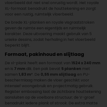
vloerbeeld dat niet snel onrustig wordt. Het royale
XL-formaat benadrukt de houttekening en zorgt
voor een rustig, ruimtelijk vloerbeeld.
De brede XL-planken en royale visgraatstroken
geven de ruimte een eigentijds en ruimtelijk
karakter. Deze uitvoering maakt gebruik van 5
unieke dessins, zodat herhaling in het vloerbeeld
beperkt blijft.
Formaat, pakinhoud en slijtlaag
De xl-plank heeft een formaat van
1524 x 240 mm
en is
7 mm
dik. Een pak bevat
5 planken
met
samen
1,83 m²
. De
0,55 mm slijtlaag
en PU-
beschermlaag maken de vloer geschikt voor
intensief woongebruik en projectmatig gebruik.
Register embossing laat de zichtbare houttekening
aansluiten op de voelbare structuur; de V-groef
benadrukt iedere plank of strook. De extra matte