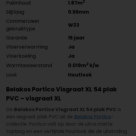
2
Pakinhoud
1.87m
Slijtlaag
0.55mm
Commercieel
W33
gebruiktype
Garantie
15 jaar
Vloerverwarming
Ja
Vloerkoeling
Ja
2
Warmteweerstand
0.019m
k/w
Look
Houtlook
Belakos Portico Visgraat XL 54 plak
PVC – visgraat XL
De
Belakos Portico Visgraat XL 54 plak PVC
is
een visgraat plak PVC uit de
Belakos Portico
-
collectie. Portico valt op door de ultra matte
toplaag en een verfijnde houtlook die de uitstraling