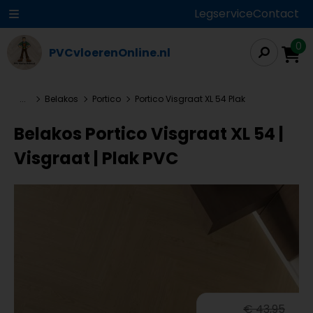
Legservice
Contact
0
PVCvloerenOnline.nl
...
Belakos
Portico
Portico Visgraat XL 54 Plak
Belakos Portico Visgraat XL 54 |
Visgraat | Plak PVC
€ 43,95