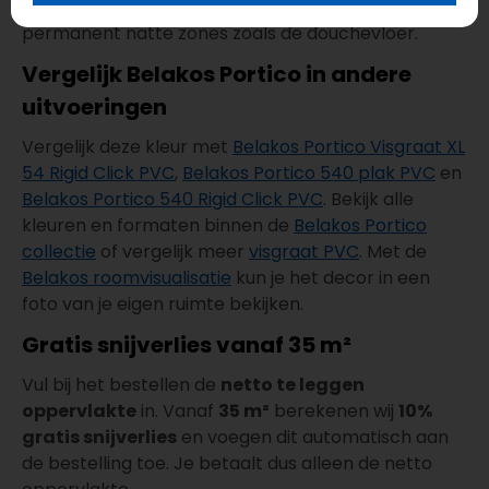
daarvoor geschikt zijn; de vloer is niet bedoeld voor
permanent natte zones zoals de douchevloer.
Vergelijk Belakos Portico in andere
uitvoeringen
Vergelijk deze kleur met
Belakos Portico Visgraat XL
54 Rigid Click PVC
,
Belakos Portico 540 plak PVC
en
Belakos Portico 540 Rigid Click PVC
. Bekijk alle
kleuren en formaten binnen de
Belakos Portico
collectie
of vergelijk meer
visgraat PVC
. Met de
Belakos roomvisualisatie
kun je het decor in een
foto van je eigen ruimte bekijken.
Gratis snijverlies vanaf 35 m²
Vul bij het bestellen de
netto te leggen
oppervlakte
in. Vanaf
35 m²
berekenen wij
10%
gratis snijverlies
en voegen dit automatisch aan
de bestelling toe. Je betaalt dus alleen de netto