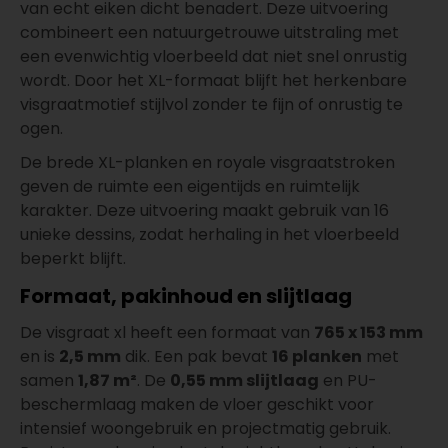
van echt eiken dicht benadert. Deze uitvoering
combineert een natuurgetrouwe uitstraling met
een evenwichtig vloerbeeld dat niet snel onrustig
wordt. Door het XL-formaat blijft het herkenbare
visgraatmotief stijlvol zonder te fijn of onrustig te
ogen.
De brede XL-planken en royale visgraatstroken
geven de ruimte een eigentijds en ruimtelijk
karakter. Deze uitvoering maakt gebruik van 16
unieke dessins, zodat herhaling in het vloerbeeld
beperkt blijft.
Formaat, pakinhoud en slijtlaag
De visgraat xl heeft een formaat van
765 x 153 mm
en is
2,5 mm
dik. Een pak bevat
16 planken
met
samen
1,87 m²
. De
0,55 mm slijtlaag
en PU-
beschermlaag maken de vloer geschikt voor
intensief woongebruik en projectmatig gebruik.