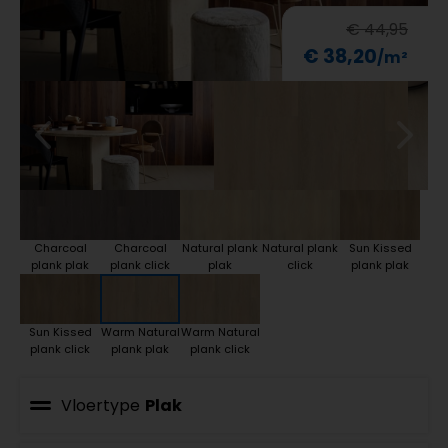
€ 44,95
€ 38,20
Charcoal
Charcoal
Natural plank
Natural plank
Sun Kissed
plank plak
plank click
plak
click
plank plak
Sun Kissed
Warm Natural
Warm Natural
plank click
plank plak
plank click
Vloertype
Plak