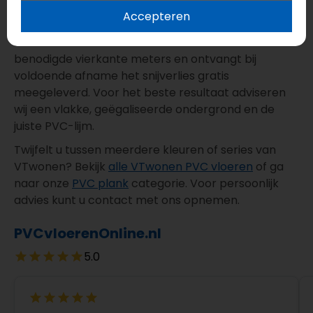
Accepteren
Bestel deze plak PVC plank eenvoudig online bij
PVCvloerenOnline.nl. U betaalt alleen de netto
benodigde vierkante meters en ontvangt bij
voldoende afname het snijverlies gratis
meegeleverd. Voor het beste resultaat adviseren
wij een vlakke, geëgaliseerde ondergrond en de
juiste PVC-lijm.
Twijfelt u tussen meerdere kleuren of series van
VTwonen? Bekijk
alle VTwonen PVC vloeren
of ga
naar onze
PVC plank
categorie. Voor persoonlijk
advies kunt u contact met ons opnemen.
PVCvloerenOnline.nl
5.0