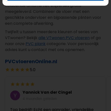
voldoende afname het snijverlies gratis
meegeleverd. Combineer de vloer met een
geschikte ondervloer en bijpassende plinten voor
een complete afwerking.
Twijfelt u tussen meerdere kleuren of series van
VTwonen? Bekijk
alle VTwonen PVC vloeren
of ga
naar onze
PVC plank
categorie. Voor persoonlijk
advies kunt u contact met ons opnemen.
PVCvloerenOnline.nl
5.0
Yannick Van der Cingel
4 maanden geleden
Top bedrijf! Echt een aanrader, vriendelijke