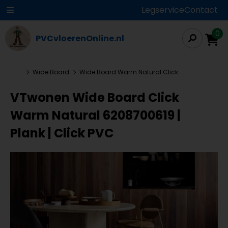
Legservice
Contact
0
PVCvloerenOnline.nl
...
Wide Board
Wide Board Warm Natural Click
VTwonen Wide Board Click
Warm Natural 6208700619 |
Plank | Click PVC