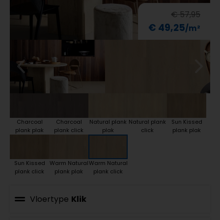
€ 57,95
€ 49,25
Charcoal
Charcoal
Natural plank
Natural plank
Sun Kissed
plank plak
plank click
plak
click
plank plak
Sun Kissed
Warm Natural
Warm Natural
plank click
plank plak
plank click
Vloertype
Klik