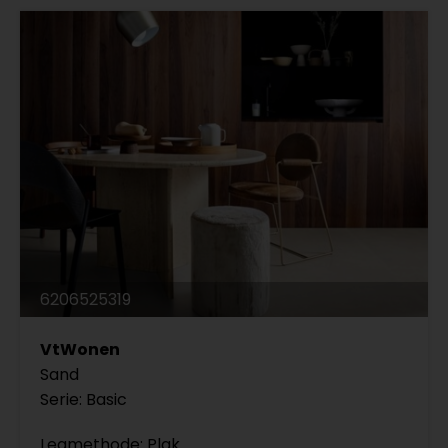
6206525319
VtWonen
Sand
Serie: Basic
Legmethode: Plak