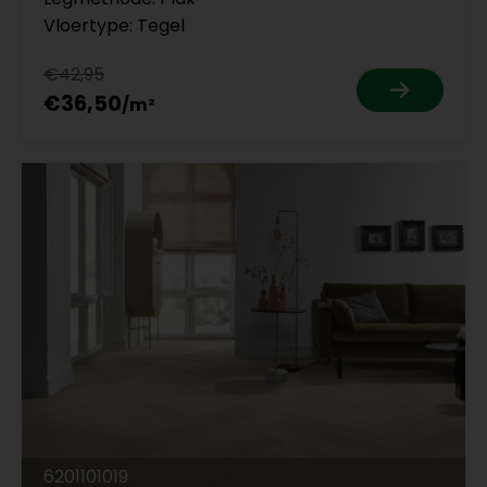
Vloertype: Tegel
€42,95
€36,50
6201101019