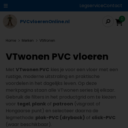
Legservice
Contact
0
PVCvloerenOnline.nl
Home
Merken
VtWonen
VTwonen PVC vloeren
Met
VTwonen PVC
kies je voor een vloer met een
rustige, moderne uitstraling en praktische
voordelen in het dagelijks leven. Op deze
merkpagina staan alle VTwonen series bij elkaar.
Gebruik de filters in het productgrid om te kiezen
voor
tegel
,
plank
of
patroon
(visgraat of
Hongaarse punt) en selecteer daarna de
legmethode:
plak-PVC (dryback)
of
click-PVC
(waar beschikbaar).