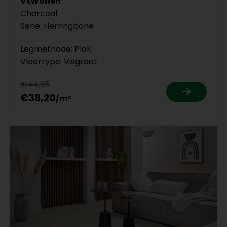
VtWonen
Charcoal
Serie: Herringbone
Legmethode: Plak
Vloertype: Visgraat
€44,95
€38,20