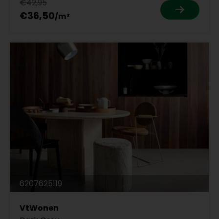
€42,95
€36,50
6207625119
VtWonen