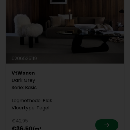
6206525119
VtWonen
Dark Grey
Serie: Basic
Legmethode: Plak
Vloertype: Tegel
€42,95
€36,50