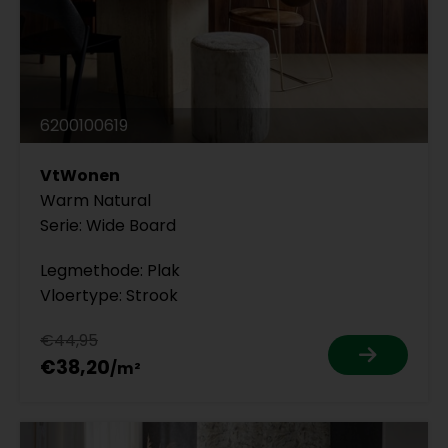
6200100619
VtWonen
Warm Natural
Serie: Wide Board
Legmethode: Plak
Vloertype: Strook
€44,95
€38,20