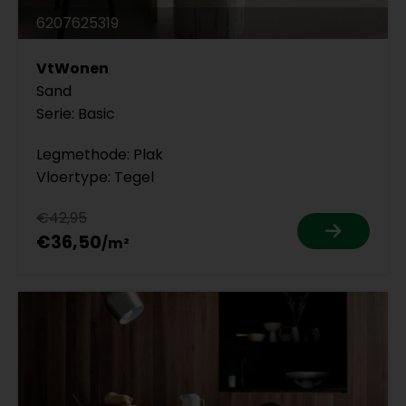
6207625319
VtWonen
Sand
Serie: Basic
Legmethode: Plak
Vloertype: Tegel
€42,95
€36,50