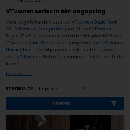
instellingen.
VTwonen series in één oogopslag
Voor
tegels
kun je kiezen uit
VTwonen Basic
(ook
XL),
VTwonen Composite
(ook XL) en
VTwonen
Royal
(61×61). Liever een
extra brede plank
? Bekijk
VTwonen Wide Board
. Voor
visgraat
is er
VTwonen
Herringbone
. En wil je een strakke patroonvloer,
dan is
VTwonen Noble
(Hongaarse punt) een sterke
keuze.
Lees meer...
SORTEREN OP
Filteren