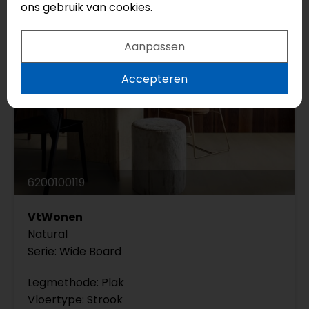
ons gebruik van cookies.
Aanpassen
Accepteren
6200100119
VtWonen
Natural
Serie: Wide Board
Legmethode: Plak
Vloertype: Strook