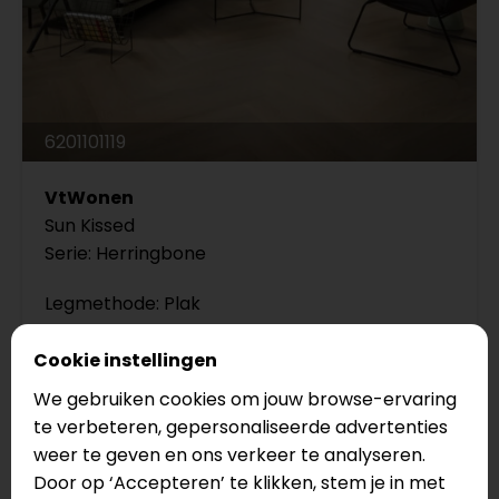
6201101119
VtWonen
Sun Kissed
Serie: Herringbone
Legmethode: Plak
Vloertype: Visgraat
Cookie instellingen
€44,95
We gebruiken cookies om jouw browse-ervaring
€38,20
te verbeteren, gepersonaliseerde advertenties
weer te geven en ons verkeer te analyseren.
Door op ‘Accepteren’ te klikken, stem je in met