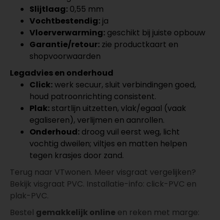
Slijtlaag:
0,55 mm
Vochtbestendig:
ja
Vloerverwarming:
geschikt bij juiste opbouw
Garantie/retour:
zie productkaart en
shopvoorwaarden
Legadvies en onderhoud
Click:
werk secuur, sluit verbindingen goed,
houd patroonrichting consistent.
Plak:
startlijn uitzetten, vlak/egaal (vaak
egaliseren), verlijmen en aanrollen.
Onderhoud:
droog vuil eerst weg, licht
vochtig dweilen; viltjes en matten helpen
tegen krasjes door zand.
Terug naar VTwonen. Meer visgraat vergelijken?
Bekijk visgraat PVC. Installatie-info: click-PVC en
plak-PVC.
Bestel
gemakkelijk online
en reken met marge: