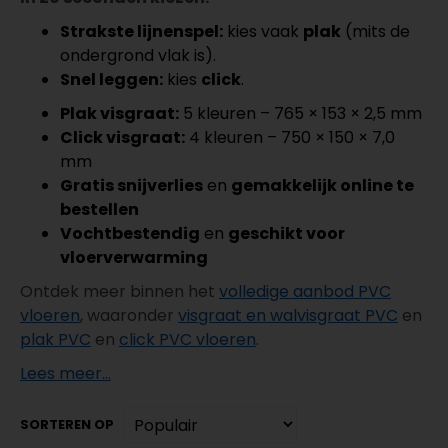
Strakste lijnenspel:
kies vaak
plak
(mits de
ondergrond vlak is).
Snel leggen:
kies
click
.
Plak visgraat:
5 kleuren – 765 × 153 × 2,5 mm
Click visgraat:
4 kleuren – 750 × 150 × 7,0
mm
Gratis snijverlies
en
gemakkelijk online te
bestellen
Vochtbestendig
en
geschikt voor
vloerverwarming
Ontdek meer binnen het
volledige aanbod PVC
vloeren
, waaronder
visgraat en walvisgraat PVC
en
plak PVC
en
click PVC vloeren
.
Lees meer...
SORTEREN OP