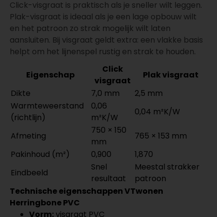
Click-visgraat is praktisch als je sneller wilt leggen.
Plak-visgraat is ideaal als je een lage opbouw wilt
en het patroon zo strak mogelijk wilt laten
aansluiten. Bij visgraat geldt extra: een vlakke basis
helpt om het lijnenspel rustig en strak te houden.
Click
Eigenschap
Plak visgraat
visgraat
Dikte
7,0 mm
2,5 mm
Warmteweerstand
0,06
0,04 m²K/W
(richtlijn)
m²K/W
750 × 150
Afmeting
765 × 153 mm
mm
Pakinhoud (m²)
0,900
1,870
Snel
Meestal strakker
Eindbeeld
resultaat
patroon
Technische eigenschappen VTwonen
Herringbone PVC
Vorm:
visgraat PVC