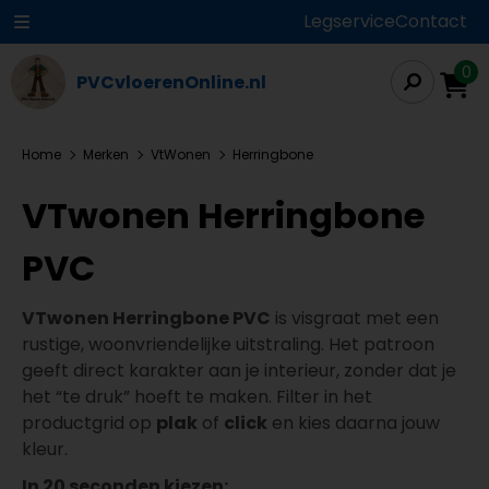
Legservice
Contact
0
PVCvloerenOnline.nl
Home
Merken
VtWonen
Herringbone
VTwonen Herringbone
PVC
VTwonen Herringbone PVC
is visgraat met een
rustige, woonvriendelijke uitstraling. Het patroon
geeft direct karakter aan je interieur, zonder dat je
het “te druk” hoeft te maken. Filter in het
productgrid op
plak
of
click
en kies daarna jouw
kleur.
In 20 seconden kiezen: