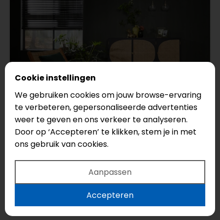
Cookie instellingen
We gebruiken cookies om jouw browse-ervaring
te verbeteren, gepersonaliseerde advertenties
weer te geven en ons verkeer te analyseren.
Door op ‘Accepteren’ te klikken, stem je in met
6209701119
ons gebruik van cookies.
VtWonen
Aanpassen
Sun Kissed
Serie: Herringbone
Accepteren
Legmethode: Click