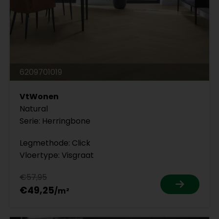
6209701019
VtWonen
Natural
Serie: Herringbone
Legmethode: Click
Vloertype: Visgraat
€57,95
€49,25