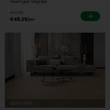
Vloertype: Visgraat
€57,95
€49,25
6209701519