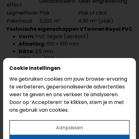
Gebalanceerd
Meer lengtewerking
effect
Legmethode
Plak
Plak of click
Pakinhoud
5,200 m²
4,181 m² (plak)
Technische eigenschappen VTwonen Royal PVC
Vorm:
PVC tegels (vierkant)
Afmeting:
610 × 610 mm
Dikte:
2,5 mm
Slijtlaag:
0,55 mm
Warmteweerstand (richtlijn):
0,04 m²K/W
Cookie instellingen
Pakinhoud (m²):
5,200
We gebruiken cookies om jouw browse-ervaring
Vochtbestendig:
ja
te verbeteren, gepersonaliseerde advertenties
Garantie/retour:
zie productkaart en
weer te geven en ons verkeer te analyseren.
shopvoorwaarden
Door op ‘Accepteren’ te klikken, stem je in met
Legadvies & onderhoud
ons gebruik van cookies.
Legadvies:
vlak/egaal (vaak egaliseren),
verlijmen en aanrollen.
Aanpassen
Onderhoud:
stofzuigen, licht vochtig dweilen,
mat + viltjes.