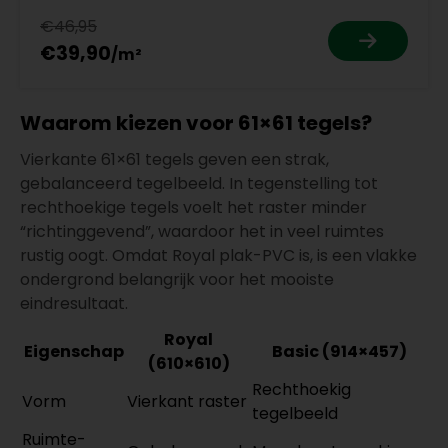
€46,95
€39,90
Waarom kiezen voor 61×61 tegels?
Vierkante 61×61 tegels geven een strak,
gebalanceerd tegelbeeld. In tegenstelling tot
rechthoekige tegels voelt het raster minder
“richtinggevend”, waardoor het in veel ruimtes
rustig oogt. Omdat Royal plak-PVC is, is een vlakke
ondergrond belangrijk voor het mooiste
eindresultaat.
Royal
Eigenschap
Basic (914×457)
(610×610)
Rechthoekig
Vorm
Vierkant raster
tegelbeeld
Ruimte-