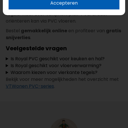
Accepteren
Terug naar VTwonen. Meer tegelvloeren: PVC
tegels. Meer over verlijmen: plak-PVC. Breder
oriënteren kan via PVC vloeren.
Bestel
gemakkelijk online
en profiteer van
gratis
snijverlies
.
Veelgestelde vragen
Is Royal PVC geschikt voor keuken en hal?
Is Royal geschikt voor vloerverwarming?
Waarom kiezen voor vierkante tegels?
Bekijk voor meer mogelijkheden het overzicht met
VTWonen PVC-series
.