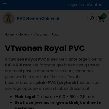
Legservice
Contact
0
PVCvloerenOnline.nl
Home
Merken
VtWonen
Royal
VTwonen Royal PVC
VTwonen Royal PVC
is een vierkante tegelvloer in
610 × 610 mm
. Dit formaat geeft een rustig raster
dat mooi past in moderne interieurs, maar ook
goed werkt in een hal of keuken. Royal is
beschikbaar als
plak-PVC (dryback)
, ideaal voor
een lage opbouw en een strak eindresultaat.
Plak tegel:
2 kleuren – 610 × 610 × 2,5 mm
Gratis snijverlies
en
gemakkelijk online te
bestellen