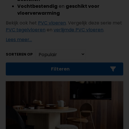
Vochtbestendig
en
geschikt voor
vloerverwarming
Bekijk ook het
PVC vloeren
. Vergelijk deze serie met
PVC tegelvloeren
en
verlijmde PVC vloeren
.
Lees meer...
SORTEREN OP
Filteren