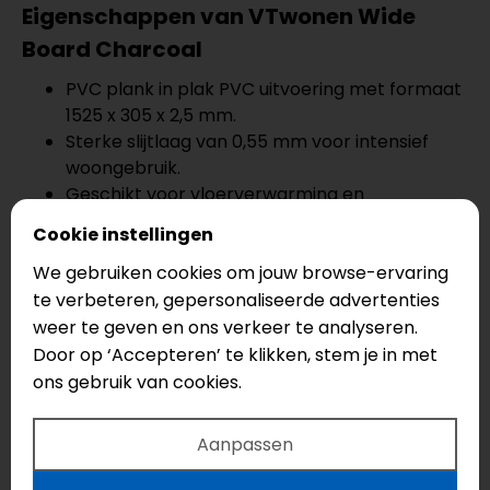
Eigenschappen van VTwonen Wide
Board Charcoal
PVC plank in plak PVC uitvoering met formaat
1525 x 305 x 2,5 mm.
Sterke slijtlaag van 0,55 mm voor intensief
woongebruik.
Geschikt voor vloerverwarming en
vloerkoeling met warmteweerstand 0,022
Cookie instellingen
m²K/W.
5% gratis snijverlies bij bestellingen vanaf 35
We gebruiken cookies om jouw browse-ervaring
m².
te verbeteren, gepersonaliseerde advertenties
Wordt verlijmd op een vlak geëgaliseerde
weer te geven en ons verkeer te analyseren.
ondergrond voor een strakke, stille en
Door op ‘Accepteren’ te klikken, stem je in met
duurzame afwerking.
ons gebruik van cookies.
PVC plank bestellen met gratis
Aanpassen
snijverlies