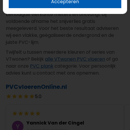
Bestel deze plak PVC plank eenvoudig online bij
Accepteren
PVCvloerenOnline.nl. U betaalt alleen de netto
benodigde vierkante meters en ontvangt bij
voldoende afname het snijverlies gratis
meegeleverd. Voor het beste resultaat adviseren
wij een vlakke, geëgaliseerde ondergrond en de
juiste PVC-lijm.
Twijfelt u tussen meerdere kleuren of series van
VTwonen? Bekijk
alle VTwonen PVC vloeren
of ga
naar onze
PVC plank
categorie. Voor persoonlijk
advies kunt u contact met ons opnemen.
PVCvloerenOnline.nl
5.0
Yannick Van der Cingel