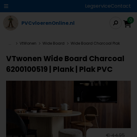
Legservice
Contact
0
PVCvloerenOnline.nl
...
VtWonen
Wide Board
Wide Board Charcoal Plak
VTwonen Wide Board Charcoal
6200100519 | Plank | Plak PVC
€ 44,95