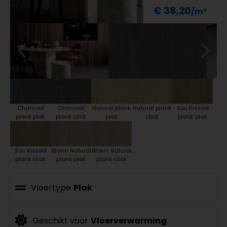
€ 38,20
Charcoal
Charcoal
Natural plank
Natural plank
Sun Kissed
plank plak
plank click
plak
click
plank plak
Sun Kissed
Warm Natural
Warm Natural
plank click
plank plak
plank click
Vloertype
Plak
Geschikt voor
Vloerverwarming