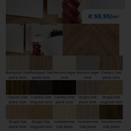
€ 59,95
Blackjack Oak
Blackjack Oak
Bolzano tegel
Bolzano tegel
Classic Oak
plank click
plank click
click
click
plank click
Classic Oak
Country Oak
Country Oak
Dingle Oak
Dingle Oak
plank click
visgraat click
plank click
plank click
visgraat click
Dingle Oak
Dingle Oak
Haarlemmer
Haarlemmer
Haarlemmer
plank click
visgraat click
Oak plank
Oak plank
Oak plank