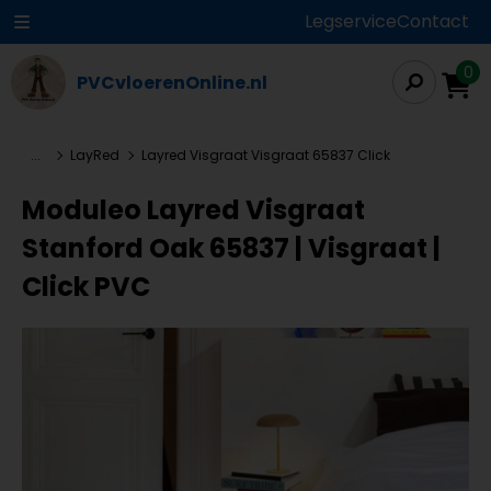
Legservice
Contact
0
PVCvloerenOnline.nl
...
LayRed
Layred Visgraat Visgraat 65837 Click
Moduleo Layred Visgraat
Stanford Oak 65837 | Visgraat |
Click PVC