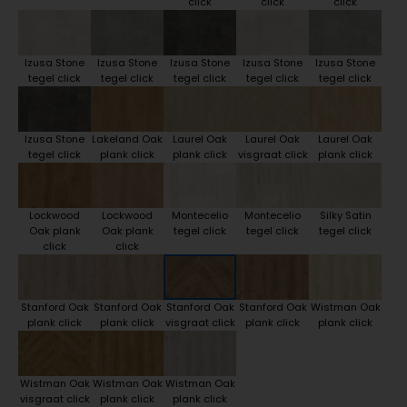
click
click
click
Izusa Stone
Izusa Stone
Izusa Stone
Izusa Stone
Izusa Stone
tegel click
tegel click
tegel click
tegel click
tegel click
Izusa Stone
Lakeland Oak
Laurel Oak
Laurel Oak
Laurel Oak
tegel click
plank click
plank click
visgraat click
plank click
Lockwood
Lockwood
Montecelio
Montecelio
Silky Satin
Oak plank
Oak plank
tegel click
tegel click
tegel click
click
click
Stanford Oak
Stanford Oak
Stanford Oak
Stanford Oak
Wistman Oak
plank click
plank click
visgraat click
plank click
plank click
Wistman Oak
Wistman Oak
Wistman Oak
visgraat click
plank click
plank click