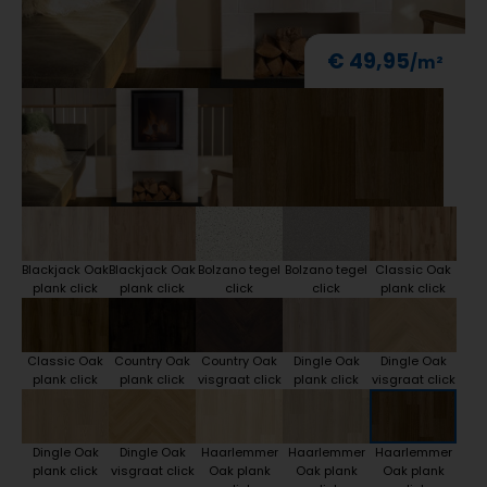
€ 49,95
Blackjack Oak
Blackjack Oak
Bolzano tegel
Bolzano tegel
Classic Oak
plank click
plank click
click
click
plank click
Classic Oak
Country Oak
Country Oak
Dingle Oak
Dingle Oak
plank click
plank click
visgraat click
plank click
visgraat click
Dingle Oak
Dingle Oak
Haarlemmer
Haarlemmer
Haarlemmer
plank click
visgraat click
Oak plank
Oak plank
Oak plank