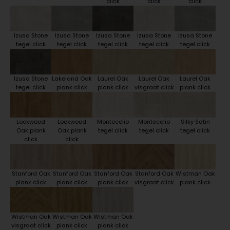
click
click
click
Izusa Stone
Izusa Stone
Izusa Stone
Izusa Stone
Izusa Stone
tegel click
tegel click
tegel click
tegel click
tegel click
Izusa Stone
Lakeland Oak
Laurel Oak
Laurel Oak
Laurel Oak
tegel click
plank click
plank click
visgraat click
plank click
Lockwood
Lockwood
Montecelio
Montecelio
Silky Satin
Oak plank
Oak plank
tegel click
tegel click
tegel click
click
click
Stanford Oak
Stanford Oak
Stanford Oak
Stanford Oak
Wistman Oak
plank click
plank click
plank click
visgraat click
plank click
Wistman Oak
Wistman Oak
Wistman Oak
visgraat click
plank click
plank click