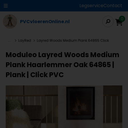
Legservice
Contact
0
PVCvloerenOnline.nl
...
LayRed
Layred Woods Medium Plank 64865 Click
Moduleo Layred Woods Medium
Plank Haarlemmer Oak 64865 |
Plank | Click PVC