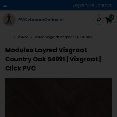
Legservice
Contact
0
PVCvloerenOnline.nl
...
LayRed
Layred Visgraat Visgraat 54991 Click
Moduleo Layred Visgraat
Country Oak 54991 | Visgraat |
Click PVC