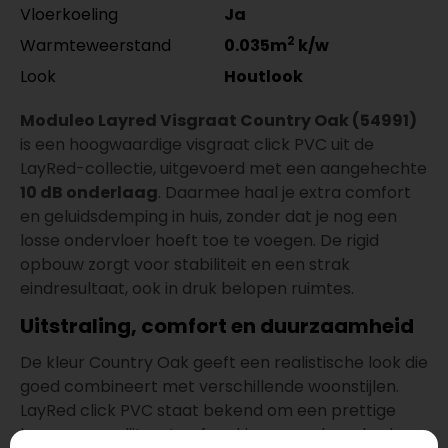
Vloerkoeling
Ja
2
Warmteweerstand
0.035m
k/w
Look
Houtlook
Moduleo Layred Visgraat Country Oak (54991)
is een hoogwaardige visgraat click PVC uit de
LayRed-collectie, uitgevoerd met een aangehechte
10 dB onderlaag
. Daarmee haal je extra comfort
en geluidsdemping in huis, zonder dat je nog een
losse ondervloer hoeft toe te voegen. De rigid
opbouw zorgt voor stabiliteit en een strak
eindresultaat, ook in druk belopen ruimtes.
Uitstraling, comfort en duurzaamheid
De kleur Country Oak geeft een realistische look die
goed combineert met verschillende woonstijlen.
LayRed click PVC staat bekend om een prettige
loop en een slijtvaste afwerking, waardoor de vloer