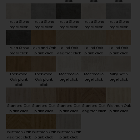
click
click
click
Izusa Stone
Izusa Stone
Izusa Stone
Izusa Stone
Izusa Stone
tegel click
tegel click
tegel click
tegel click
tegel click
Izusa Stone
Lakeland Oak
Laurel Oak
Laurel Oak
Laurel Oak
tegel click
plank click
visgraat click
plank click
plank click
Lockwood
Lockwood
Montecelio
Montecelio
Silky Satin
Oak plank
Oak plank
tegel click
tegel click
tegel click
click
click
Stanford Oak
Stanford Oak
Stanford Oak
Stanford Oak
Wistman Oak
plank click
plank click
plank click
visgraat click
plank click
Wistman Oak
Wistman Oak
Wistman Oak
visgraat click
plank click
plank click