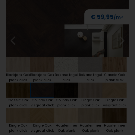
€ 59,95
Blackjack Oak
Blackjack Oak
Bolzano tegel
Bolzano tegel
Classic Oak
plank click
plank click
click
click
plank click
Classic Oak
Country Oak
Country Oak
Dingle Oak
Dingle Oak
plank click
visgraat click
plank click
plank click
visgraat click
Dingle Oak
Dingle Oak
Haarlemmer
Haarlemmer
Haarlemmer
plank click
visgraat click
Oak plank
Oak plank
Oak plank