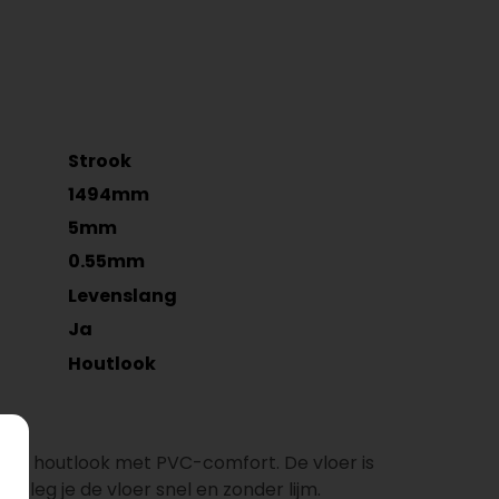
Strook
1494mm
5mm
0.55mm
Levenslang
Ja
Houtlook
che houtlook met PVC-comfort. De vloer is
em leg je de vloer snel en zonder lijm.