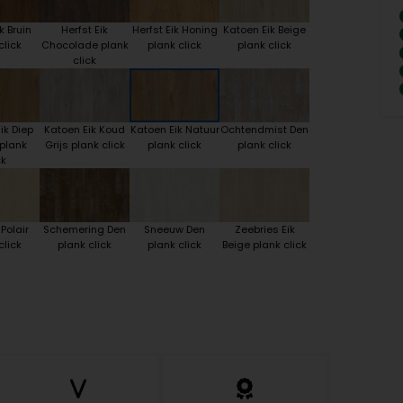
k Bruin
Herfst Eik
Herfst Eik Honing
Katoen Eik Beige
click
Chocolade plank
plank click
plank click
click
ik Diep
Katoen Eik Koud
Katoen Eik Natuur
Ochtendmist Den
plank
Grijs plank click
plank click
plank click
ck
 Polair
Schemering Den
Sneeuw Den
Zeebries Eik
click
plank click
plank click
Beige plank click