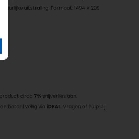
uurlijke uitstraling. Formaat: 1494 × 209
t product circa
7%
snijverlies aan.
en betaal veilig via
iDEAL
. Vragen of hulp bij