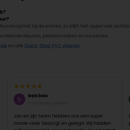
ik?
uur?
choonloopmat bij de entree; zo blijft het oppervlak zichtb
rschillende kleuren, plankformaten en houtlooks.
tie
en alle
Quick-Step PVC vloeren
.
bas bas
6 maanden geleden
Jan en zijn team hebben ons een super
mooie vloer bezorgt en gelegd. Wij hadden