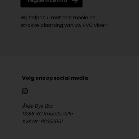
Legservice info
Wij helpen u met een mooie en
strakke plaatsing van uw PVC vloer!
Volg ons op social media
Âlde Dyk 18a
9288 XC Kootstertille
KvK.Nr.: 82332061