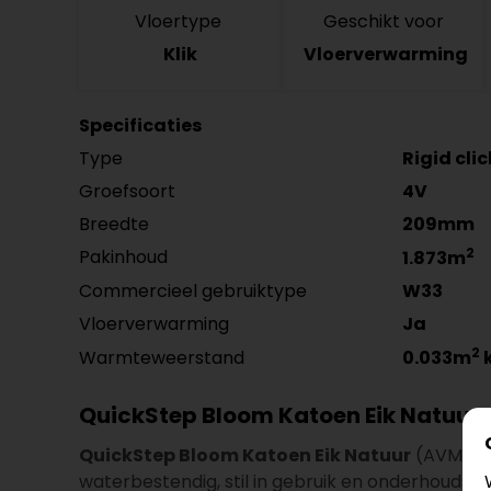
Vloertype
Geschikt voor
Klik
Vloerverwarming
Specificaties
Type
Rigid cli
Groefsoort
4V
Breedte
209mm
2
Pakinhoud
1.873m
Commercieel gebruiktype
W33
Vloerverwarming
Ja
2
Warmteweerstand
0.033m
QuickStep Bloom Katoen Eik Natuu
QuickStep Bloom Katoen Eik Natuur
(AVMPU40
waterbestendig, stil in gebruik en onderhoudsvrie