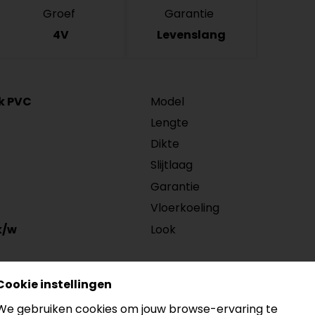
Groef
Garantie
4V
Levenslang
ck PVC
Model
Lengte
Dikte
Slijtlaag
Garantie
Vloerkoeling
Look
k/w
r AVMPU40104
Cookie instellingen
104) is een click PVC plank en combineert een realistis
We gebruiken cookies om jouw browse-ervaring te
ndelijk, ideaal voor dagelijks wonen. Dankzij het kliksyste