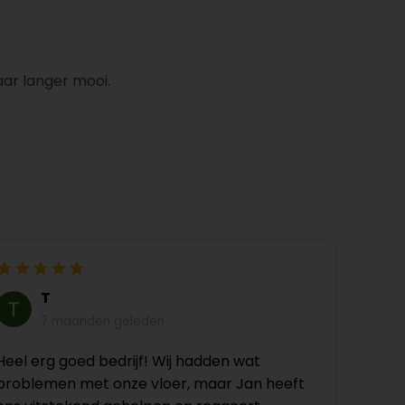
aar langer mooi.
T
7 maanden geleden
Heel erg goed bedrijf! Wij hadden wat
problemen met onze vloer, maar Jan heeft