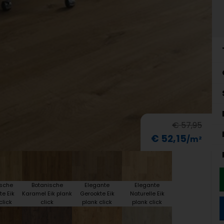
€ 57,95
€ 52,15
ische
Botanische
Elegante
Elegante
e Eik
Karamel Eik plank
Gerookte Eik
Naturelle Eik
click
click
plank click
plank click