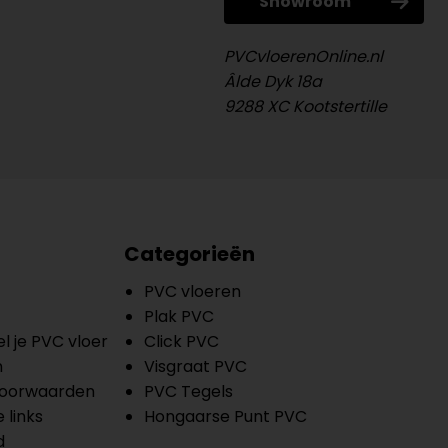
Showroom
PVCvloerenOnline.nl
Âlde Dyk 18a
9288 XC Kootstertille
Categorieën
PVC vloeren
Plak PVC
l je PVC vloer
Click PVC
n
Visgraat PVC
oorwaarden
PVC Tegels
 links
Hongaarse Punt PVC
d