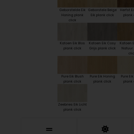
Geborstelde Eik
Geborstele Beige
Herfst Ei
Honing plank
Eik plank click
plank 
click
Katoen Eik Blos
Katoen Eik Cosy
Katoen E
plank click
Grijs plank click
Natuur 
cli
Pure Eik Blush
Pure Eik Honing
Pure Eik
plank click
plank click
plank 
Zeebries Eik Licht
plank click