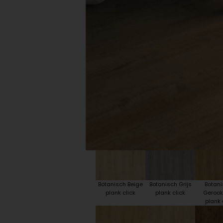
Plint accessoires
Traprenovatie
Botanisch Beige
Botanisch Grijs
Botan
plank click
plank click
Gerookt
plank 