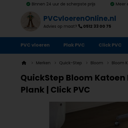
Binnen 24 uur de scherpste prijs
Meer 
PVCvloerenOnline.nl
Advies op maat?
0512 33 00 75
PVC vloeren
Plak PVC
Click PVC
Ondervloeren
Merken
Quick-Step
Bloom
Bloom K
Plinten
QuickStep Bloom Katoen 
Deurmatten
Plank | Click PVC
Vloer- en trapprofielen
Lijm, primer en egalisatie
Schoonmaak en onderhoud