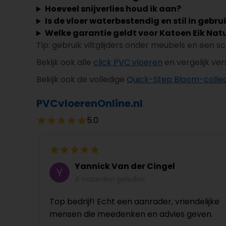
Hoeveel snijverlies houd ik aan?
Is de vloer waterbestendig en stil in gebru
Welke garantie geldt voor Katoen Eik Nat
Tip: gebruik viltglijders onder meubels en een s
Bekijk ook alle
click PVC vloeren
en vergelijk ve
Bekijk ook de volledige
Quick-Step Bloom-collec
PVCvloerenOnline.nl
5.0
Yannick Van der Cingel
4 maanden geleden
Top bedrijf! Echt een aanrader, vriendelijke
mensen die meedenken en advies geven.