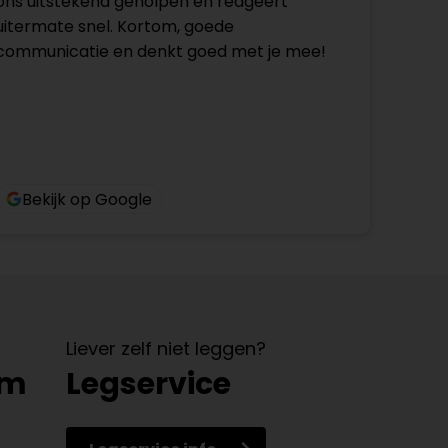
ons uitstekend geholpen en reageert
uitermate snel. Kortom, goede
communicatie en denkt goed met je mee!
Bekijk op Google
Liever zelf niet leggen?
om
Legservice