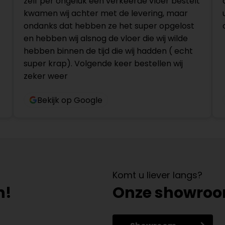
zelf per ongeluk een verkeerde vloer bestelt
kwamen wij achter met de levering, maar
ondanks dat hebben ze het super opgelost
en hebben wij alsnog de vloer die wij wilde
hebben binnen de tijd die wij hadden ( echt
super krap). Volgende keer bestellen wij
zeker weer
Bekijk op Google
Komt u liever langs?
n!
Onze showro