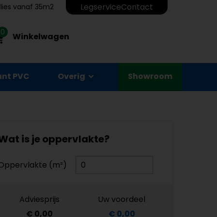
Legservice
Contact
erlies vanaf 35m2
0
Winkelwagen
unt PVC
Overig
Showroom
Wat is je oppervlakte?
Oppervlakte (m²)
Adviesprijs
Uw voordeel
€ 0,00
€ 0,00