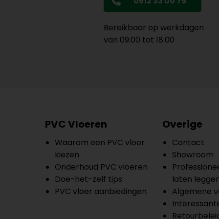
0512 33 00 75
Bereikbaar op werkdagen
van 09:00 tot 18:00
PVC Vloeren
Overige
Waarom een PVC vloer
Contact
kiezen
Showroom
Onderhoud PVC vloeren
Professionee
Doe-het-zelf tips
laten legge
PVC vloer aanbiedingen
Algemene v
Interessante
Retourbelei