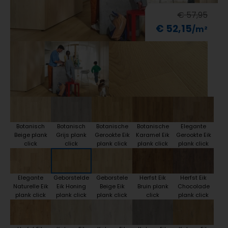
€ 57,95
€ 52,15
Botanisch
Botanisch
Botanische
Botanische
Elegante
Beige plank
Grijs plank
Gerookte Eik
Karamel Eik
Gerookte Eik
click
click
plank click
plank click
plank click
Elegante
Geborstelde
Geborstele
Herfst Eik
Herfst Eik
Naturelle Eik
Eik Honing
Beige Eik
Bruin plank
Chocolade
plank click
plank click
plank click
click
plank click