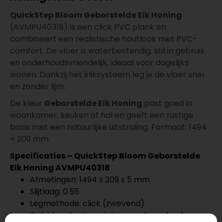
QuickStep Bloom Geborstelde Eik Honing
(AVMPU40318) is een click PVC plank en
combineert een realistische houtlook met PVC-
comfort. De vloer is waterbestendig, stil in gebruik
en onderhoudsvriendelijk, ideaal voor dagelijks
wonen. Dankzij het kliksysteem leg je de vloer snel
en zonder lijm.
De kleur
Geborstelde Eik Honing
past goed in
woonkamer, keuken of hal en geeft een rustige
basis met een natuurlijke uitstraling. Formaat: 1494
× 209 mm.
Specificaties – QuickStep Bloom Geborstelde
Eik Honing AVMPU40318
Afmetingen: 1494 x 209 x 5 mm
Slijtlaag: 0.55
Legmethode: click (zwevend)
Geluidsreductie: geïntegreerde ondervloer