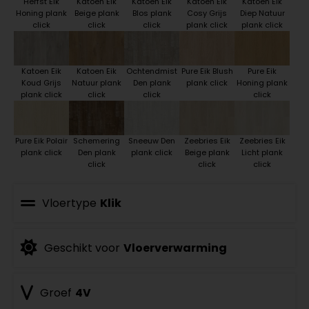
Herfst Eik
Katoen Eik
Katoen Eik
Katoen Eik
Katoen Eik
Honing plank
Beige plank
Blos plank
Cosy Grijs
Diep Natuur
click
click
click
plank click
plank click
Katoen Eik
Katoen Eik
Ochtendmist
Pure Eik Blush
Pure Eik
Koud Grijs
Natuur plank
Den plank
plank click
Honing plank
plank click
click
click
click
Pure Eik Polair
Schemering
Sneeuw Den
Zeebries Eik
Zeebries Eik
plank click
Den plank
plank click
Beige plank
Licht plank
click
click
click
Vloertype
Klik
Geschikt voor
Vloerverwarming
Groef
4V