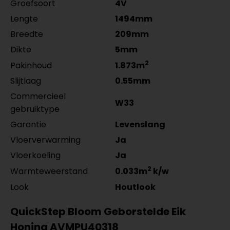
Groefsoort
4V
Co-Pro Profielen Zilver
Meter
Aantal
zwart gefolied 5532.2210.19
zwart gefolied 5531.2910.19
4962311011
per lengte: mm, € 17,95 p/st
per lengte: mm, € 14,95 p/st
Lengte
1494mm
per lengte: mm, € 28,95 p/st
Breedte
209mm
Dikte
5mm
2
Pakinhoud
1.873m
Slijtlaag
0.55mm
Commercieel
W33
gebruiktype
Garantie
Levenslang
Vloerverwarming
Ja
Vloerkoeling
Ja
2
Warmteweerstand
0.033m
k/w
Look
Houtlook
QuickStep Bloom Geborstelde Eik
Honing AVMPU40318