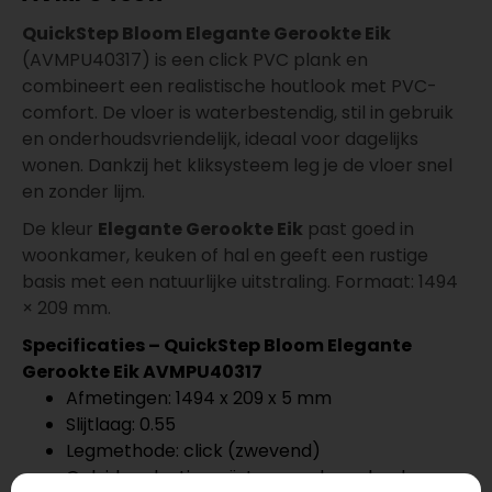
QuickStep Bloom Elegante Gerookte Eik
(AVMPU40317) is een click PVC plank en
combineert een realistische houtlook met PVC-
comfort. De vloer is waterbestendig, stil in gebruik
en onderhoudsvriendelijk, ideaal voor dagelijks
wonen. Dankzij het kliksysteem leg je de vloer snel
en zonder lijm.
De kleur
Elegante Gerookte Eik
past goed in
woonkamer, keuken of hal en geeft een rustige
basis met een natuurlijke uitstraling. Formaat: 1494
× 209 mm.
Specificaties – QuickStep Bloom Elegante
Gerookte Eik AVMPU40317
Afmetingen: 1494 x 209 x 5 mm
Slijtlaag: 0.55
Legmethode: click (zwevend)
Geluidsreductie: geïntegreerde ondervloer