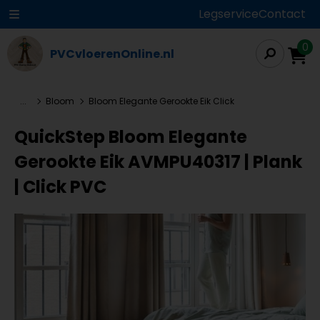
Legservice
Contact
0
PVCvloerenOnline.nl
...
Bloom
Bloom Elegante Gerookte Eik Click
QuickStep Bloom Elegante
Gerookte Eik AVMPU40317 | Plank
| Click PVC