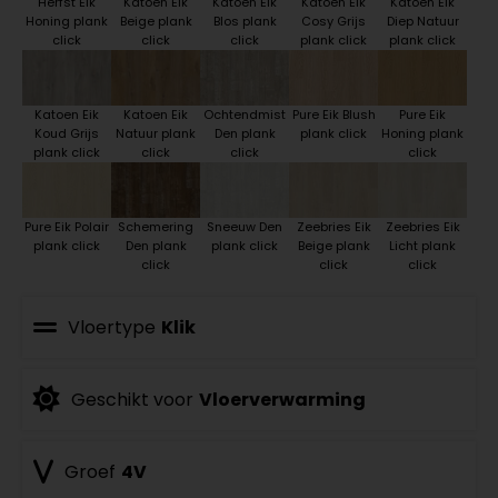
Herfst Eik
Katoen Eik
Katoen Eik
Katoen Eik
Katoen Eik
Honing plank
Beige plank
Blos plank
Cosy Grijs
Diep Natuur
click
click
click
plank click
plank click
Katoen Eik
Katoen Eik
Ochtendmist
Pure Eik Blush
Pure Eik
Koud Grijs
Natuur plank
Den plank
plank click
Honing plank
plank click
click
click
click
Pure Eik Polair
Schemering
Sneeuw Den
Zeebries Eik
Zeebries Eik
plank click
Den plank
plank click
Beige plank
Licht plank
click
click
click
Vloertype
Klik
Geschikt voor
Vloerverwarming
Groef
4V