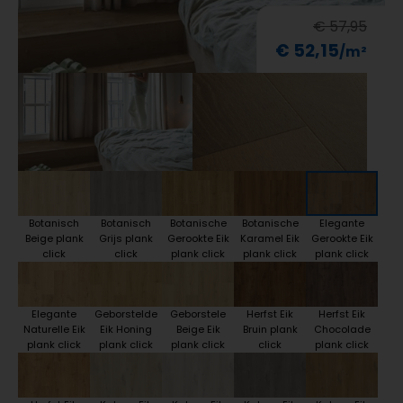
€ 57,95
€ 52,15
Botanisch
Botanisch
Botanische
Botanische
Elegante
Beige plank
Grijs plank
Gerookte Eik
Karamel Eik
Gerookte Eik
click
click
plank click
plank click
plank click
Elegante
Geborstelde
Geborstele
Herfst Eik
Herfst Eik
Naturelle Eik
Eik Honing
Beige Eik
Bruin plank
Chocolade
plank click
plank click
plank click
click
plank click