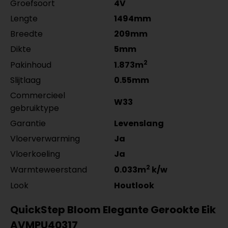
Groefsoort
4V
Co-Pro Profielen Zilver
Meter
Aantal
zwart gefolied 5532.2210.19
zwart gefolied 5531.2910.19
4962311011
per lengte: mm, € 17,95 p/st
per lengte: mm, € 14,95 p/st
Lengte
1494mm
per lengte: mm, € 28,95 p/st
Breedte
209mm
Dikte
5mm
2
Pakinhoud
1.873m
Slijtlaag
0.55mm
Commercieel
W33
gebruiktype
Garantie
Levenslang
Vloerverwarming
Ja
Vloerkoeling
Ja
2
Warmteweerstand
0.033m
k/w
Look
Houtlook
QuickStep Bloom Elegante Gerookte Eik
AVMPU40317