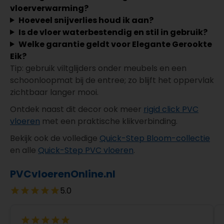
vloerverwarming?
Hoeveel snijverlies houd ik aan?
Is de vloer waterbestendig en stil in gebruik?
Welke garantie geldt voor Elegante Gerookte
Eik?
Tip: gebruik viltglijders onder meubels en een
schoonloopmat bij de entree; zo blijft het oppervlak
zichtbaar langer mooi.
Ontdek naast dit decor ook meer
rigid click PVC
vloeren
met een praktische klikverbinding.
Bekijk ook de volledige
Quick-Step Bloom-collectie
en alle
Quick-Step PVC vloeren
.
PVCvloerenOnline.nl
5.0