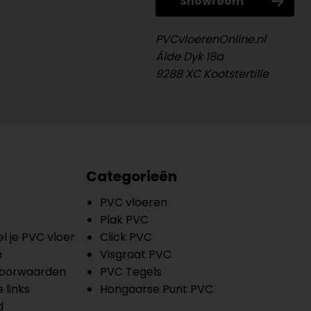
Showroom
PVCvloerenOnline.nl
Âlde Dyk 18a
9288 XC Kootstertille
Categorieën
PVC vloeren
Plak PVC
l je PVC vloer
Click PVC
n
Visgraat PVC
oorwaarden
PVC Tegels
 links
Hongaarse Punt PVC
d