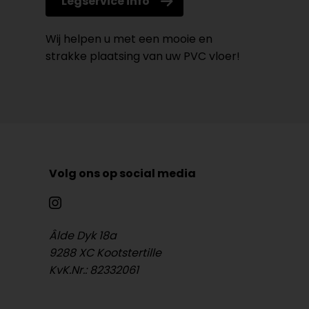
Legservice info
Wij helpen u met een mooie en
strakke plaatsing van uw PVC vloer!
Volg ons op social media
Âlde Dyk 18a
9288 XC Kootstertille
KvK.Nr.: 82332061