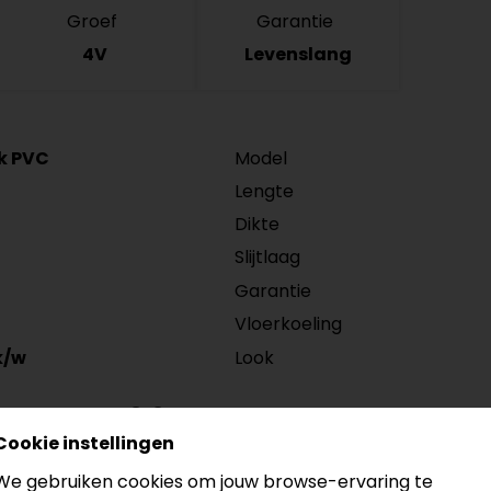
Groef
Garantie
4V
Levenslang
ck PVC
Model
Lengte
Dikte
Slijtlaag
Garantie
Vloerkoeling
Look
k/w
Eik AVMPU40319
Cookie instellingen
40319) is een click PVC plank en combineert een realist
We gebruiken cookies om jouw browse-ervaring te
ndelijk, ideaal voor dagelijks wonen. Dankzij het kliksyste