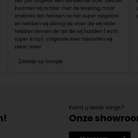
zelf per ongeluk een verkeerde vloer bestelt
kwamen wij achter met de levering, maar
ondanks dat hebben ze het super opgelost
en hebben wij alsnog de vloer die wij wilde
hebben binnen de tijd die wij hadden ( echt
super krap). Volgende keer bestellen wij
zeker weer
Bekijk op Google
Komt u liever langs?
n!
Onze showro