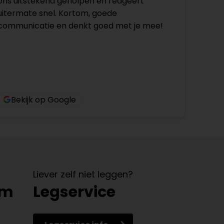
ons uitstekend geholpen en reageert
uitermate snel. Kortom, goede
communicatie en denkt goed met je mee!
Bekijk op Google
Liever zelf niet leggen?
om
Legservice