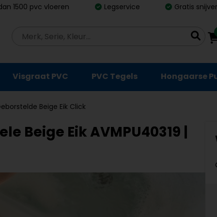
dan 1500 pvc vloeren
Legservice
Gratis snijv
Visgraat PVC
PVC Tegels
Hongaarse P
borstelde Beige Eik Click
le Beige Eik AVMPU40319 |