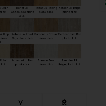
k Bruin
Herfst Eik
Herfst Eik Honing
Katoen Eik Beige
click
Chocolade plank
plank click
plank click
click
ik Diep
Katoen Eik Koud
Katoen Eik Natuur
Ochtendmist Den
plank
Grijs plank click
plank click
plank click
ck
 Polair
Schemering Den
Sneeuw Den
Zeebries Eik
click
plank click
plank click
Beige plank click