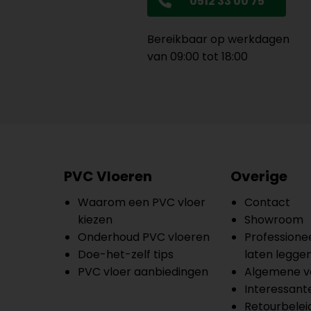
0512 33 00 75
Bereikbaar op werkdagen
van 09:00 tot 18:00
PVC Vloeren
Overige
Waarom een PVC vloer
Contact
kiezen
Showroom
Onderhoud PVC vloeren
Professionee
Doe-het-zelf tips
laten legge
PVC vloer aanbiedingen
Algemene v
Interessante
Retourbelei