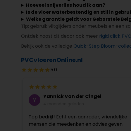
Hoeveel snijverlies houd ik aan?
Is de vloer waterbestendig en stil in gebru
Welke garantie geldt voor Geborstele Beig
Tip: gebruik viltglijders onder meubels en een s
Ontdek naast dit decor ook meer
rigid click PV
Bekijk ook de volledige
Quick-Step Bloom-collec
PVCvloerenOnline.nl
5.0
Yannick Van der Cingel
4 maanden geleden
Top bedrijf! Echt een aanrader, vriendelijke
mensen die meedenken en advies geven.