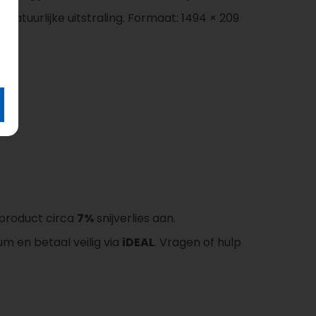
natuurlijke uitstraling. Formaat: 1494 × 209
t product circa
7%
snijverlies aan.
um en betaal veilig via
iDEAL
. Vragen of hulp