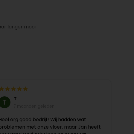
aar langer mooi.
T
7 maanden geleden
Heel erg goed bedrijf! Wij hadden wat
problemen met onze vloer, maar Jan heeft