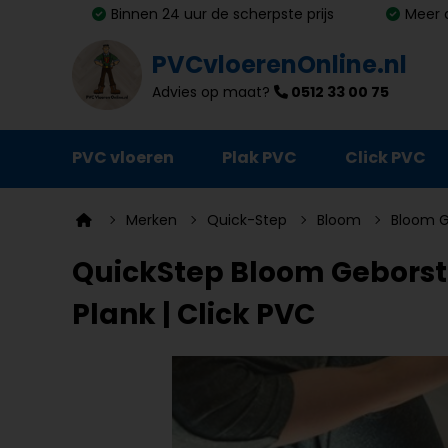
Binnen 24 uur de scherpste prijs
Meer 
PVCvloerenOnline.nl
Advies op maat?
0512 33 00 75
PVC vloeren
Plak PVC
Click PVC
Ondervloeren
Merken
Quick-Step
Bloom
Bloom Ge
Plinten
QuickStep Bloom Geborste
Deurmatten
Plank | Click PVC
Vloer- en trapprofielen
Lijm, primer en egalisatie
Schoonmaak en onderhoud