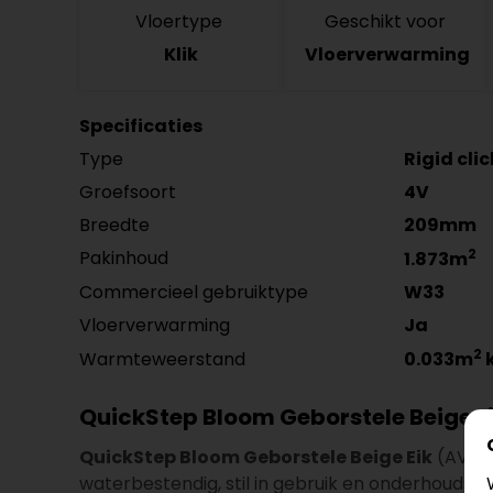
Vloertype
Geschikt voor
Klik
Vloerverwarming
Specificaties
Type
Rigid cli
Groefsoort
4V
Breedte
209mm
2
Pakinhoud
1.873m
Commercieel gebruiktype
W33
Vloerverwarming
Ja
2
Warmteweerstand
0.033m
QuickStep Bloom Geborstele Beige 
QuickStep Bloom Geborstele Beige Eik
(AVMPU
waterbestendig, stil in gebruik en onderhoudsvrie