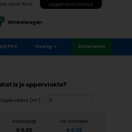
Legservice
Contact
erlies vanaf 35m2
0
Winkelwagen
unt PVC
Overig
Showroom
Wat is je oppervlakte?
Oppervlakte (m²)
Adviesprijs
Uw voordeel
€ 0,00
€ 0,00