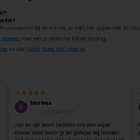
ik?
e Eik?
choonloopmat bij de entree; zo blijft het oppervlak zichtb
C vloeren
met een praktische klikverbinding.
tie
en alle
Quick-Step PVC vloeren
.
bas bas
6 maanden geleden
Jan en zijn team hebben ons een super
mooie vloer bezorgt en gelegd. Wij hadden