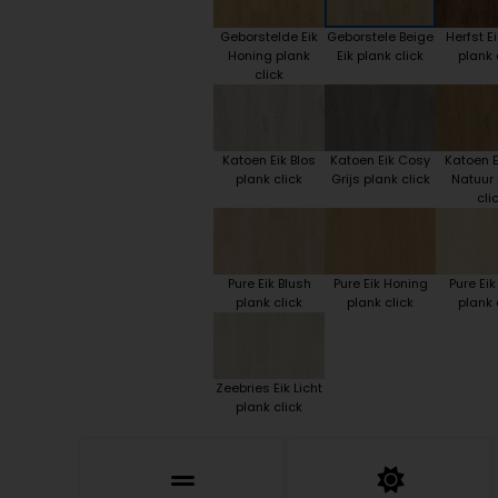
Geborstelde Eik
Geborstele Beige
Herfst Ei
Honing plank
Eik plank click
plank 
click
Katoen Eik Blos
Katoen Eik Cosy
Katoen E
plank click
Grijs plank click
Natuur 
cli
Pure Eik Blush
Pure Eik Honing
Pure Eik
plank click
plank click
plank 
Zeebries Eik Licht
plank click