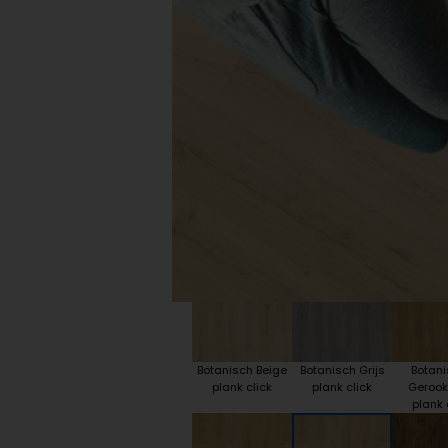
Plint accessoires
Traprenovatie
Botanisch Beige
Botanisch Grijs
Botan
plank click
plank click
Gerookt
plank 