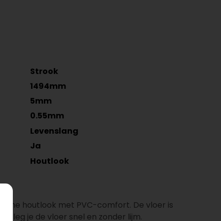
Strook
1494mm
5mm
0.55mm
Levenslang
Ja
Houtlook
ische houtlook met PVC-comfort. De vloer is
em leg je de vloer snel en zonder lijm.