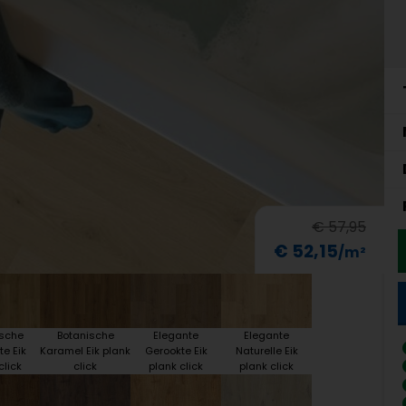
€ 57,95
€ 52,15
ische
Botanische
Elegante
Elegante
e Eik
Karamel Eik plank
Gerookte Eik
Naturelle Eik
click
click
plank click
plank click