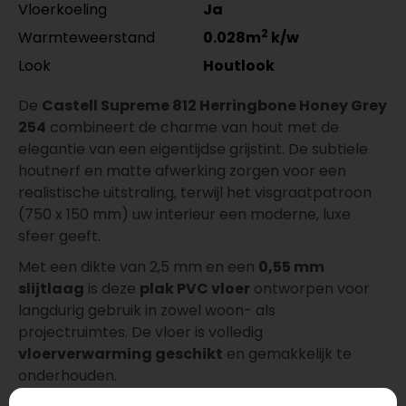
Vloerkoeling
Ja
2
Warmteweerstand
0.028m
k/w
Look
Houtlook
De
Castell Supreme 812 Herringbone Honey Grey
254
combineert de charme van hout met de
elegantie van een eigentijdse grijstint. De subtiele
houtnerf en matte afwerking zorgen voor een
realistische uitstraling, terwijl het visgraatpatroon
(750 x 150 mm) uw interieur een moderne, luxe
sfeer geeft.
Met een dikte van 2,5 mm en een
0,55 mm
slijtlaag
is deze
plak PVC vloer
ontworpen voor
langdurig gebruik in zowel woon- als
projectruimtes. De vloer is volledig
vloerverwarming geschikt
en gemakkelijk te
onderhouden.