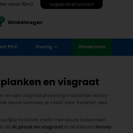
Legservice
Contact
erlies vanaf 35m2
0
Winkelwagen
unt PVC
Overig
Showroom
 planken en visgraat
en en een visgraatuitvoering in dezelfde Honey-
ede keuze wanneer je zoekt naar kwaliteit, een
uurlijke houtlook zoekt met keuze tussen een
ar als
XL plank en visgraat
in de kleuren
Honey