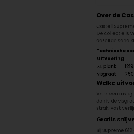
Over de Cas
Castell Supreme
De collectie is 
dezelfde serie k
Technische spe
Uitvoering
XL plank
1219
visgraat
750
Welke uitvo
Voor een rustig 
dan is de visgra
strak, vast verli
Gratis snijv
Bij Supreme 812 g