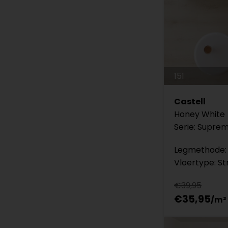
151
Castell
Honey White
Serie: Suprem
Legmethode: 
Vloertype: St
€39,95
€35,95