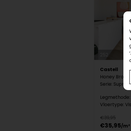
252
Castell
Honey Brown
Serie: Suprem
Legmethode: 
Vloertype: Vi
€39,95
€35,95