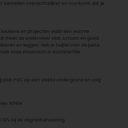
t bestellen overzichtelijker en voorkomt dat je
s, keukens en projecten waar een warme
aat moet de ondervloer vlak, schoon en goed
eren en leggen. Heb je twijfel over de juiste
zoek onze showroom in Kootstertille.
 bij plak PVC op een vlakke ondergrond en volg
oney White.
 10% bij de visgraatuitvoering.