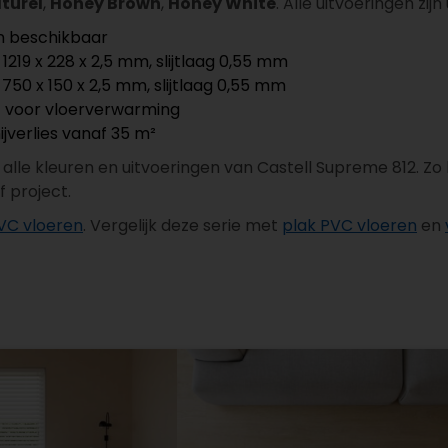
turel
,
Honey Brown
,
Honey White
. Alle uitvoeringen zij
n beschikbaar
 1219 x 228 x 2,5 mm, slijtlaag 0,55 mm
 750 x 150 x 2,5 mm, slijtlaag 0,55 mm
 voor vloerverwarming
ijverlies vanaf 35 m²
 alle kleuren en uitvoeringen van Castell Supreme 812. Zo 
f project.
VC vloeren
. Vergelijk deze serie met
plak PVC vloeren
en