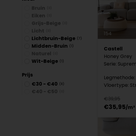
Bruin
(0)
Eiken
(0)
Grijs-Beige
(0)
Licht
(0)
154
Lichtbruin-Beige
(7)
Midden-Bruin
(1)
Castell
Naturel
(0)
Honey Grey
Wit-Beige
(1)
Serie: Suprem
Prijs
Legmethode: 
€30 - €40
(8)
Vloertype: St
€40 - €50
(0)
€39,95
€35,95