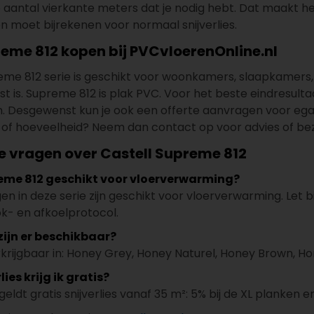
o aantal vierkante meters dat je nodig hebt. Dat maakt he
n moet bijrekenen voor normaal snijverlies.
reme 812 kopen bij PVCvloerenOnline.nl
eme 812 serie is geschikt voor woonkamers, slaapkamer
t is. Supreme 812 is plak PVC. Voor het beste eindresult
n. Desgewenst kun je ook een offerte aanvragen voor egalis
ur of hoeveelheid? Neem dan contact op voor advies of be
e vragen over Castell Supreme 812
reme 812 geschikt voor vloerverwarming?
gen in deze serie zijn geschikt voor vloerverwarming. Let
ok- en afkoelprotocol.
zijn er beschikbaar?
erkrijgbaar in: Honey Grey, Honey Naturel, Honey Brown, H
ies krijg ik gratis?
geldt gratis snijverlies vanaf 35 m²: 5% bij de XL planken en