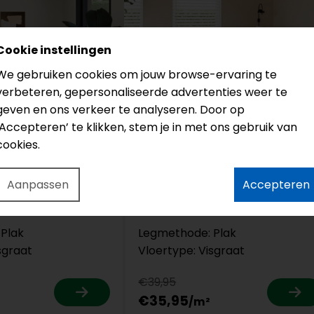
Cookie instellingen
We gebruiken cookies om jouw browse-ervaring te
verbeteren, gepersonaliseerde advertenties weer te
geven en ons verkeer te analyseren. Door op
‘Accepteren’ te klikken, stem je in met ons gebruik van
251
cookies.
Castell
Honey White
Aanpassen
Accepteren
e 812
Serie: Supreme 812
Plak
Legmethode: Plak
sgraat
Vloertype: Visgraat
€39,95
€35,95