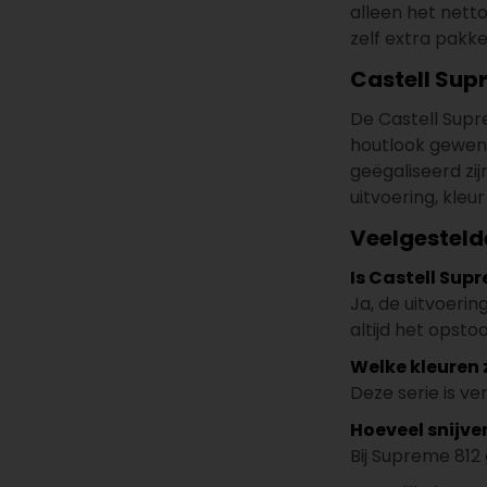
alleen het nett
zelf extra pakke
Castell Sup
De Castell Supr
houtlook gewens
geëgaliseerd zij
uitvoering, kle
Veelgesteld
Is Castell Sup
Ja, de uitvoerin
altijd het opsto
Welke kleuren 
Deze serie is v
Hoeveel snijverl
Bij Supreme 812 