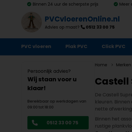
Binnen 24 uur de scherpste prijs
Meer 
PVCvloerenOnline.nl
Advies op maat?
0512 33 00 75
PVC vloeren
Plak PVC
Click PVC
Ondervloeren
Home
Merken
Persoonlijk advies?
Plinten
Castell
Wij staan voor u
klaar!
Deurmatten
De Castell Supr
Vloer- en trapprofielen
Bereikbaar op werkdagen van
kleuren. Binnen
09:00 tot 18:00
nette afwerking
Lijm, primer en egalisatie
Binnen het asso
0512 33 00 75
Schoonmaak en onderhoud
rustige plankvlo