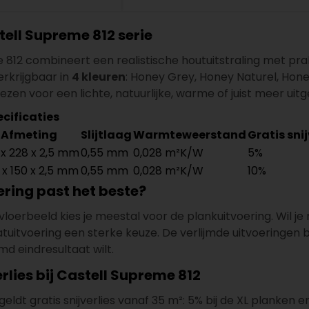
tell Supreme 812 serie
 812 combineert een realistische houtuitstraling met pra
verkrijgbaar in
4 kleuren
: Honey Grey, Honey Naturel, Hon
iezen voor een lichte, natuurlijke, warme of juist meer uit
cificaties
Afmeting
Slijtlaag
Warmteweerstand
Gratis snij
 x 228 x 2,5 mm
0,55 mm
0,028 m²K/W
5%
 x 150 x 2,5 mm
0,55 mm
0,028 m²K/W
10%
ering past het beste?
vloerbeeld kies je meestal voor de plankuitvoering. Wil je
atuitvoering een sterke keuze. De verlijmde uitvoeringen 
jmd eindresultaat wilt.
erlies bij Castell Supreme 812
eldt gratis snijverlies vanaf 35 m²: 5% bij de XL planken en