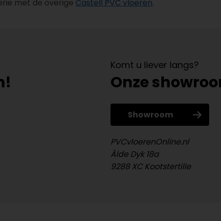
serie met de overige
Castell PVC vloeren
.
Komt u liever langs?
n!
Onze showro
Showroom
PVCvloerenOnline.nl
Âlde Dyk 18a
9288 XC Kootstertille