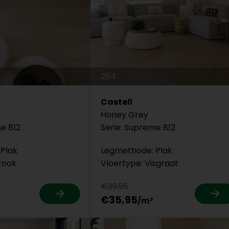
254
Castell
Honey Grey
e 812
Serie: Supreme 812
Plak
Legmethode: Plak
rook
Vloertype: Visgraat
€39,95
€35,95