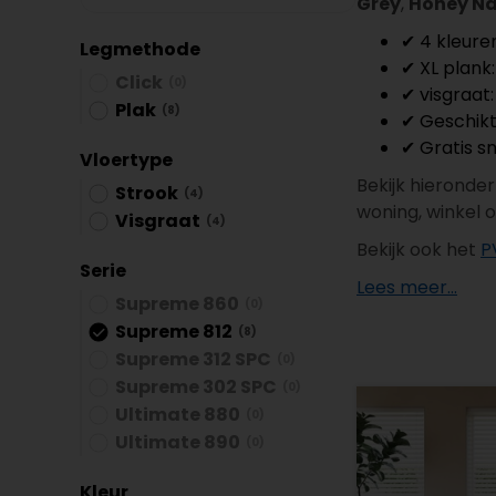
Grey
,
Honey Na
Plint accessoires
✔ 4 kleure
Legmethode
Traprenovatie
✔ XL plank:
Click
(0)
✔ visgraat:
Plak
(8)
✔ Geschikt
✔ Gratis sn
Vloertype
Bekijk hieronder
Strook
(4)
woning, winkel o
Visgraat
(4)
Bekijk ook het
P
Serie
Lees meer...
Supreme 860
(0)
Supreme 812
(8)
Supreme 312 SPC
(0)
Supreme 302 SPC
(0)
Ultimate 880
(0)
Ultimate 890
(0)
Kleur