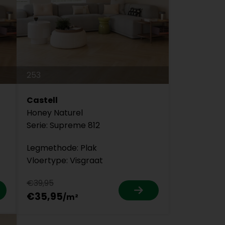
253
Castell
Honey Naturel
Serie: Supreme 812
Legmethode: Plak
Vloertype: Visgraat
€39,95
€35,95