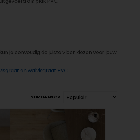
n uitgevoerd als plak PVC.
kun je eenvoudig de juiste vloer kiezen voor jouw
visgraat en walvisgraat PVC
.
SORTEREN OP