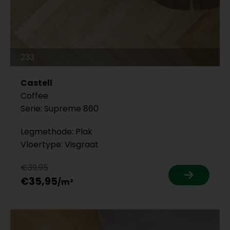
233
Castell
Coffee
Serie: Supreme 860
Legmethode: Plak
Vloertype: Visgraat
€39,95
€35,95