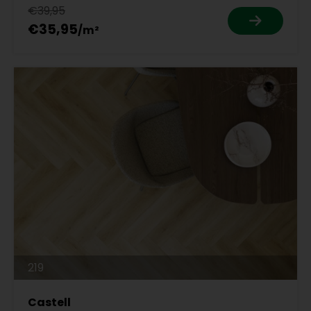
€39,95
€35,95
219
Castell