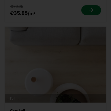
€39,95
€35,95
151
Castell