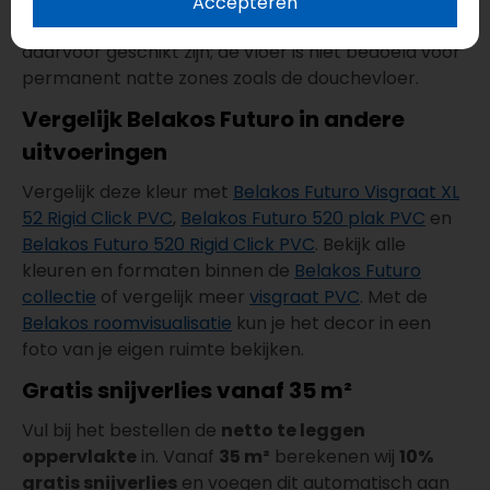
Accepteren
toegepast wanneer de ondergrond en verlijming
daarvoor geschikt zijn; de vloer is niet bedoeld voor
permanent natte zones zoals de douchevloer.
Vergelijk Belakos Futuro in andere
uitvoeringen
Vergelijk deze kleur met
Belakos Futuro Visgraat XL
52 Rigid Click PVC
,
Belakos Futuro 520 plak PVC
en
Belakos Futuro 520 Rigid Click PVC
. Bekijk alle
kleuren en formaten binnen de
Belakos Futuro
collectie
of vergelijk meer
visgraat PVC
. Met de
Belakos roomvisualisatie
kun je het decor in een
foto van je eigen ruimte bekijken.
Gratis snijverlies vanaf 35 m²
Vul bij het bestellen de
netto te leggen
oppervlakte
in. Vanaf
35 m²
berekenen wij
10%
gratis snijverlies
en voegen dit automatisch aan