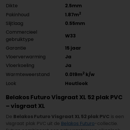
Dikte
2.5mm
2
Pakinhoud
1.87m
Slijtlaag
0.55mm
Commercieel
W33
gebruiktype
Garantie
15 jaar
Vloerverwarming
Ja
Vloerkoeling
Ja
2
Warmteweerstand
0.019m
k/w
Look
Houtlook
Belakos Futuro Visgraat XL 52 plak PVC
– visgraat XL
De
Belakos Futuro Visgraat XL 52 plak PVC
is een
visgraat plak PVC uit de
Belakos Futuro
-collectie.