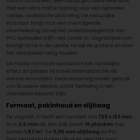
Futuro combineert een natuurgetrouwe eikenlook
met een ultra matte toplaag voor een bijzonder
rustige, realistische uitstraling. De natuurlijke
structuur zorgt voor een overtuigende
vloerbeleving, terwijl het onderhoudsgemak van
PVC behouden blijft. Het royale XL-visgraatpatroon
brengt ritme in de ruimte, terwijl de grotere stroken
het vloerbeeld rustig houden.
De royale formaten versterken het ruimtelijke
effect en passen bij zowel minimalistische als
warme woonstijlen. Deze uitvoering maakt gebruik
van 16 unieke dessins, zodat herhaling in het
vloerbeeld beperkt blijft.
Formaat, pakinhoud en slijtlaag
De visgraat xl heeft een formaat van
765 x 153 mm
en is
2,5 mm
dik. Een pak bevat
16 planken
met
samen
1,87 m²
. De
0,55 mm slijtlaag
en PU-
beschermlaag maken de vloer geschikt voor